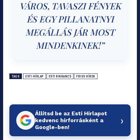
VÁROS, TAVASZI FÉNYEK
ÉS EGY PILLANATNYI
MEGÁLLÁS JÁR MOST
MINDENKINEK!”
TAGS
ESTI HÍRLAP
ESTI RIKKANCS
FRISS HÍREK
Állítsd be az Esti Hírlapot
›
kedvenc hírforrásként a
Google-ben!