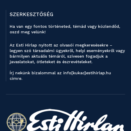
SZERKESZTŐSÉG
Ha van egy fontos történeted, témád vagy közlendőd,
oszd meg velünk!
Az Esti Hírlap nyitott az olvasói megkeresésekre –
legyen szó társadalmi ügyekről, helyi eseményekről vagy
bármilyen aktuális témáról, szívesen fogadjuk a
javaslatokat, ötleteket és észrevételeket.
Írj nekünk bizalommal az info[kukac]estihirlap.hu
címre.