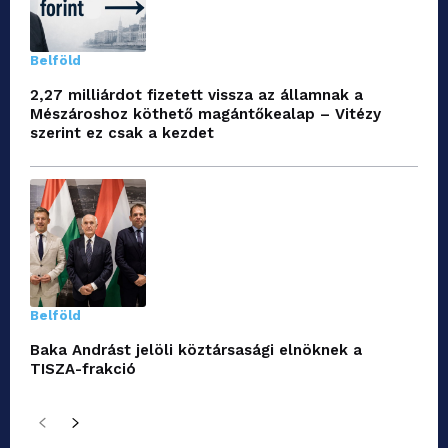
Belföld
2,27 milliárdot fizetett vissza az államnak a
Mészároshoz köthető magántőkealap – Vitézy
szerint ez csak a kezdet
Belföld
Baka Andrást jelöli köztársasági elnöknek a
TISZA-frakció