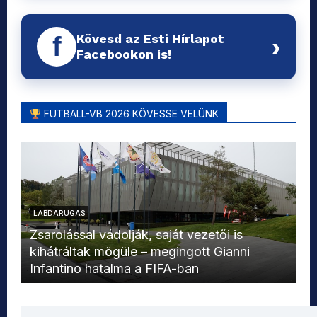
Kövesd az Esti Hírlapot
f
›
Facebookon is!
FUTBALL-VB 2026 KÖVESSE VELÜNK
LABDARÚGÁS
L
Zsarolással vádolják, saját vezetői is
kihátráltak mögüle – megingott Gianni
Mo
Infantino hatalma a FIFA-ban
el