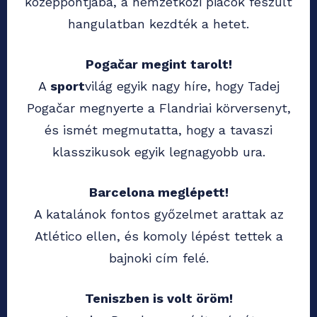
középpontjába, a nemzetközi piacok feszült
hangulatban kezdték a hetet.
Pogačar megint tarolt!
A
sport
világ egyik nagy híre, hogy Tadej
Pogačar megnyerte a Flandriai körversenyt,
és ismét megmutatta, hogy a tavaszi
klasszikusok egyik legnagyobb ura.
Barcelona meglépett!
A katalánok fontos győzelmet arattak az
Atlético ellen, és komoly lépést tettek a
bajnoki cím felé.
Teniszben is volt öröm!