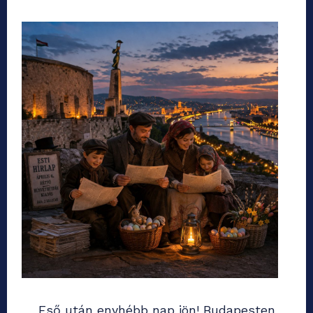
Eső után enyhébb nap jön! Budapesten