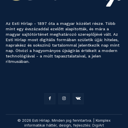
Az Esti Hírlap - 1897 óta a magyar közélet része. Több
mint egy évszázaddal ezelőtt alapították, és mára a
magyar sajtótörténet meghatározó szereplőjévé vált. Az
Esti Hírlap most digitális formában születik újjá: hiteles,
naprakész és sokszínű tartalommal jelentkezik nap mint
nap. Ötvözi a hagyományos újságírás értékeit a modern
technológiával - a múlt tapasztalataival, a jelen
ritmusában.
© 2026 Esti Hírlap. Minden jog fenntartva. | Komplex
informatikai háttér, design, fejlesztés:
DigiArt