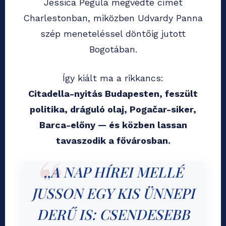
Jessica Pegula megvédte címét
Charlestonban, miközben Udvardy Panna
szép meneteléssel döntőig jutott
Bogotában.
Így kiált ma a rikkancs:
Citadella-nyitás Budapesten, feszült
politika, dráguló olaj, Pogačar-siker,
Barca-előny — és közben lassan
tavaszodik a fővárosban.
,,A NAP HÍREI MELLÉ
JUSSON EGY KIS ÜNNEPI
DERŰ IS: CSENDESEBB