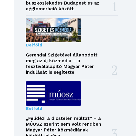
buszközlekedés Budapest és az
agglomeráció között
Belföld
Gerendai Szigetével állapodott
meg az új közmédia – a
fesztiválalapító Magyar Péter
indulását is segítette
Belföld
„Felidézi a dicstelen múltat” – a
MÚOSZ szerint sem volt rendben
Magyar Péter közmédiának
küldött jelzése