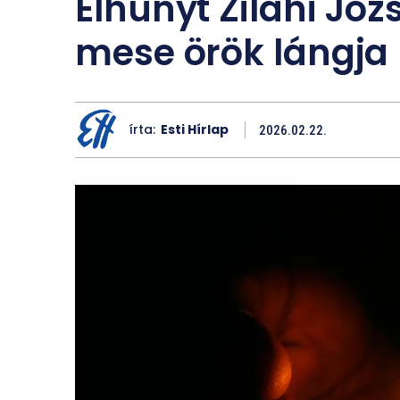
Elhunyt Zilahi Józ
mese örök lángja
írta:
Esti Hírlap
2026.02.22.