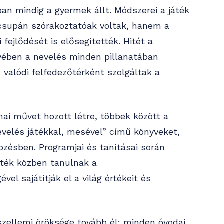
an mindig a gyermek állt. Módszerei a játék
csupán szórakoztatóak voltak, hanem a
 fejlődését is elősegítették. Hitét a
ében a nevelés minden pillanatában
 valódi felfedezőtérként szolgáltak a
i művet hozott létre, többek között a
velés játékkal, mesével” című könyveket,
ésben. Programjai és tanításai során
áték közben tanulnak a
l sajátítják el a világ értékeit és
szellemi öröksége tovább él: minden óvodai