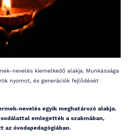
ermek-nevelés kiemelkedő alakja. Munkássága
rök nyomot, és generációk fejlődését
yermek-nevelés egyik meghatározó alakja.
csodálattal emlegették a szakmában,
t az óvodapedagógiában.