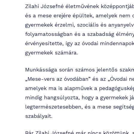
Zilahi Józsefné életművének középpontjáb
és a mese erejére épültek, amelyek nem 
gyermekek érzelmi, szociális és anyanyelvi
folyamatosságban és a szabadság élmény
érvényesítette, így az óvodai mindennapok
gyermekek számára.
Munkássága során számos jelentős szakma
„Mese-vers az óvodában” és az „Óvodai ne
amelyek ma is alapművek a pedagógusképz
mindig hangsúlyozta, hogy a gyermekek j
legtermészetesebben, és a mese segítségéve
szabályait.
Bár Zilahi Józsefné már nincs közöttünk, 