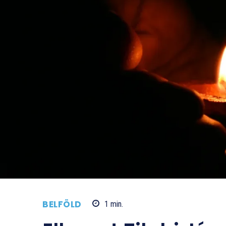
BELFÖLD
1
min.