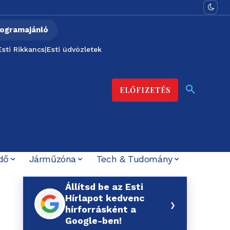
ogramajánló
Esti Rikkancs
|
Esti üdvözletek
ELŐFIZETÉS
dő
Járműzóna
Tech & Tudomány
Állítsd be az Esti
Hírlapot kedvenc
›
hírforrásként a
Google-ben!