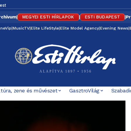
est
rchívum
|
MEGYEI ESTI HÍRLAPOK
|
ESTI BUDAPEST
|
Pr
ineVip
|
MusicTV
|
Elite LifeStyle
|
Elite Model Agency
|
Evening News
|
ALAPÍTVA 1897 • 1956
ltúra, zene és művészet
GasztroVilág
Szabadi