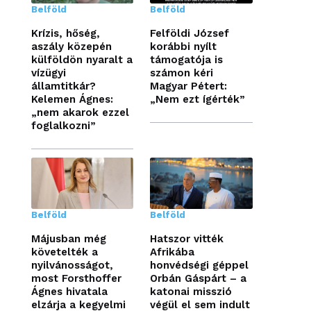
Belföld
Belföld
Krízis, hőség,
Felföldi József
aszály közepén
korábbi nyílt
külföldön nyaralt a
támogatója is
vízügyi
számon kéri
államtitkár?
Magyar Pétert:
Kelemen Ágnes:
„Nem ezt ígérték”
„nem akarok ezzel
foglalkozni”
Belföld
Belföld
Májusban még
Hatszor vitték
követelték a
Afrikába
nyilvánosságot,
honvédségi géppel
most Forsthoffer
Orbán Gáspárt – a
Ágnes hivatala
katonai misszió
elzárja a kegyelmi
végül el sem indult