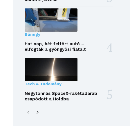
Bűnügy
Hat nap, hét feltört autó –
elfogták a gyöngyösi fiatalt
Tech & Tudomány
Négytonnás SpaceX-rakétadarab
csapódott a Holdba