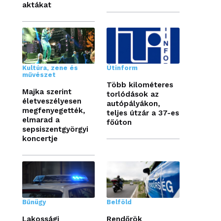
aktákat
Kultúra, zene és
Útinform
művészet
Több kilométeres
Majka szerint
torlódások az
életveszélyesen
autópályákon,
megfenyegették,
teljes útzár a 37-es
elmarad a
főúton
sepsiszentgyörgyi
koncertje
Bűnügy
Belföld
Lakossági
Rendőrök