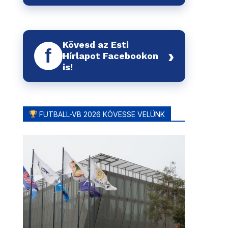
Kövesd az Esti
f
›
Hírlapot Facebookon
is!
FUTBALL-VB 2026 KÖVESSE VELÜNK