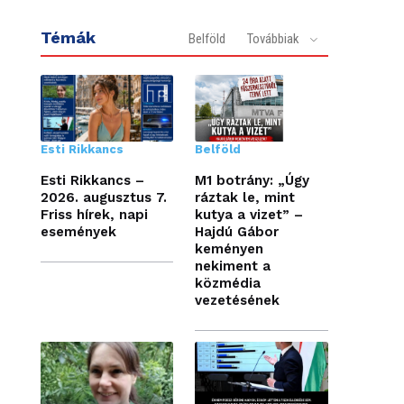
Témák
Belföld
Továbbiak
Esti Rikkancs
Belföld
Esti Rikkancs –
M1 botrány: „Úgy
2026. augusztus 7.
ráztak le, mint
Friss hírek, napi
kutya a vizet” –
események
Hajdú Gábor
keményen
nekiment a
közmédia
vezetésének