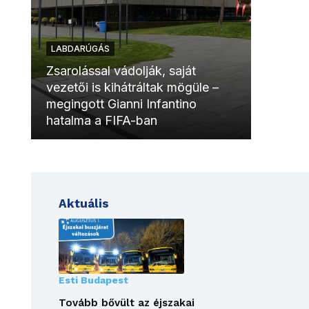
LABDARÚGÁS
LABDAR
Zsarolással vádolják, saját
vezetői is kihátráltak mögüle –
Molinóv
megingott Gianni Infantino
szurkol
hatalma a FIFA-ban
meccsk
Aktuális
Esti Budapest
Tovább bővült az éjszakai