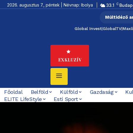
C
2026. augusztus 7., péntek | Névnap: Ibolya
33.1
Budap
Múltidéző a
Global Invest
|
GlobalTV
|
Maxl
EXKLUZÍV
Főoldal
Belföld
Külföld
Gazdaság
Ku
ELITE LifeStyle
Esti Sport