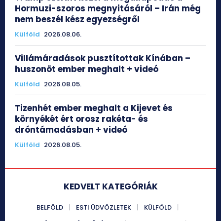
Hormuzi-szoros megnyitásáról – Irán még
nem beszél kész egyezségről
Külföld
2026.08.06.
Villámáradások pusztítottak Kínában –
huszonöt ember meghalt + videó
Külföld
2026.08.05.
Tizenhét ember meghalt a Kijevet és
környékét ért orosz rakéta- és
dróntámadásban + videó
Külföld
2026.08.05.
KEDVELT KATEGÓRIÁK
BELFÖLD
ESTI ÜDVÖZLETEK
KÜLFÖLD