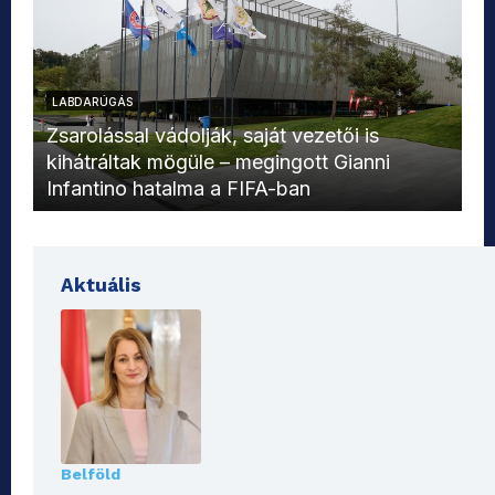
LABDARÚGÁS
L
Zsarolással vádolják, saját vezetői is
kihátráltak mögüle – megingott Gianni
Mo
Infantino hatalma a FIFA-ban
el
Aktuális
Belföld