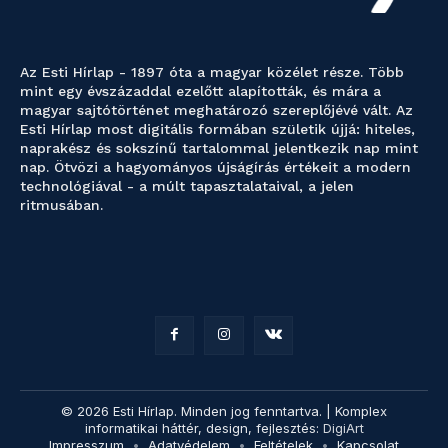
Az Esti Hírlap - 1897 óta a magyar közélet része. Több
mint egy évszázaddal ezelőtt alapították, és mára a
magyar sajtótörténet meghatározó szereplőjévé vált. Az
Esti Hírlap most digitális formában születik újjá: hiteles,
naprakész és sokszínű tartalommal jelentkezik nap mint
nap. Ötvözi a hagyományos újságírás értékeit a modern
technológiával - a múlt tapasztalataival, a jelen
ritmusában.
© 2026 Esti Hírlap. Minden jog fenntartva. | Komplex
informatikai háttér, design, fejlesztés:
DigiArt
Impresszum
Adatvédelem
Feltételek
Kapcsolat