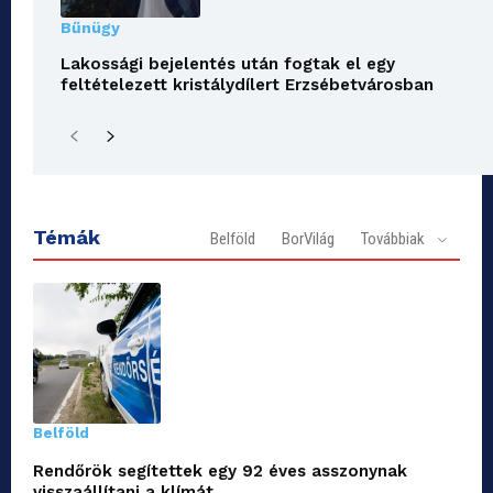
Bűnügy
Lakossági bejelentés után fogtak el egy
feltételezett kristálydílert Erzsébetvárosban
Témák
Belföld
BorVilág
Továbbiak
Belföld
Rendőrök segítettek egy 92 éves asszonynak
visszaállítani a klímát