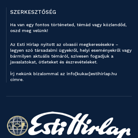
SZERKESZTŐSÉG
Ha van egy fontos történeted, témád vagy közlendőd,
oszd meg velünk!
Az Esti Hírlap nyitott az olvasói megkeresésekre –
legyen szó társadalmi ügyekről, helyi eseményekről vagy
bármilyen aktuális témáról, szívesen fogadjuk a
javaslatokat, ötleteket és észrevételeket.
Írj nekünk bizalommal az info[kukac]estihirlap.hu
címre.