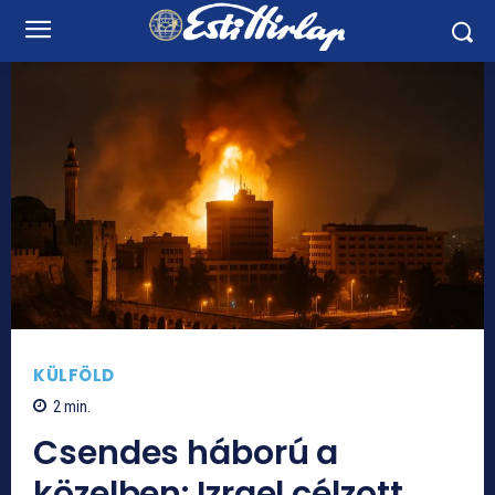
KÜLFÖLD
2
min.
Csendes háború a
közelben: Izrael célzott