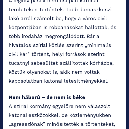
A légicsapások nem csupán katonai
területeken történtek. Több damaszkuszi
lakó arról számolt be, hogy a város civil
központjában is robbanásokat hallottak, és
több irodaház megrongálódott. Bár a
hivatalos szíriai közlés szerint „minimális
civil kár” történt, helyi források szerint
tucatnyi sebesültet szállítottak kórházba,
köztük olyanokat is, akik nem voltak
kapcsolatban katonai létesítményekkel.
Nem háború – de nem is béke
A szíriai kormány egyelőre nem válaszolt
katonai eszközökkel, de közleményükben
„agressziónak” minősítették a történteket,