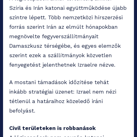
Szíria és Irán katonai együttműködése újabb
szintre lépett. Több nemzetközi hírszerzési
forrás szerint Irán az elmúlt hónapokban
megnövelte fegyverszállítmányait
Damaszkusz térségébe, és egyes elemzők
szerint ezek a szállítmányok közvetlen
fenyegetést jelenthetnek Izraelre nézve.
A mostani támadások időzítése tehát
inkább stratégiai üzenet: Izrael nem nézi
tétlenül a határaihoz közeledő iráni
befolyást.
Civil területeken is robbanások