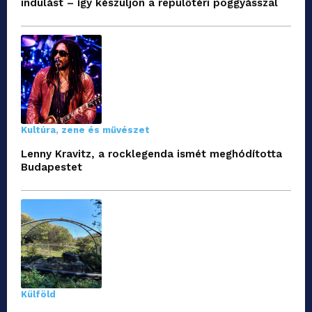
indulást – így készüljön a repülőtéri poggyásszal
Kultúra, zene és művészet
Lenny Kravitz, a rocklegenda ismét meghódította
Budapestet
Külföld