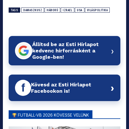
TAGS
DAMASZKUSZ
HÁBORÚ
IZRAEL
USA
VILÁGPOLITIKA
Állítsd be az Esti Hírlapot
›
kedvenc hírforrásként a
Google-ben!
Kövesd az Esti Hírlapot
f
›
Facebookon is!
FUTBALL-VB 2026 KÖVESSE VELÜNK