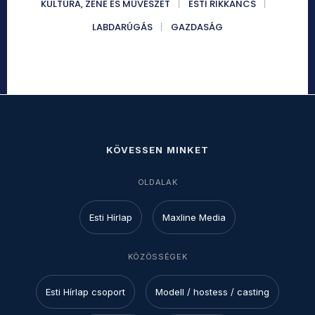
KULTÚRA, ZENE ÉS MŰVÉSZET
ESTI RIKKANCS
LABDARÚGÁS
GAZDASÁG
KÖVESSEN MINKET
OLDALAK
Esti Hírlap
Maxline Media
KÖZÖSSÉGEK
Esti Hírlap csoport
Modell / hostess / casting