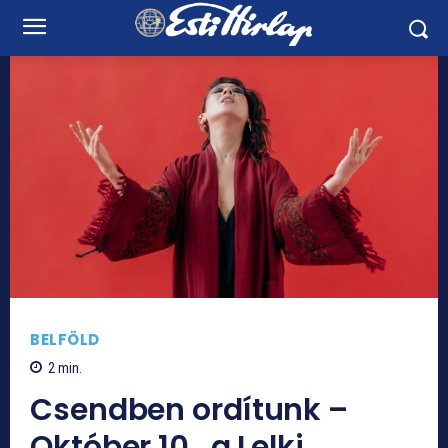
BELFÖLD
2
min.
Csendben ordítunk –
Október 10., a Lelki