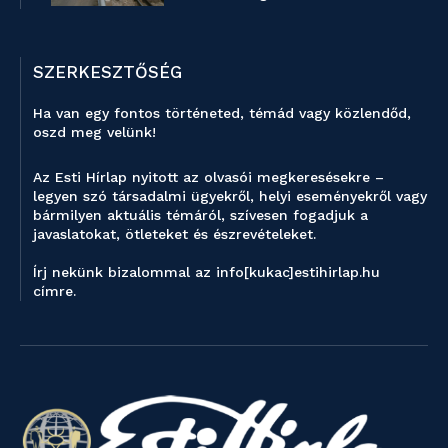
SZERKESZTŐSÉG
Ha van egy fontos történeted, témád vagy közlendőd,
oszd meg velünk!
Az Esti Hírlap nyitott az olvasói megkeresésekre –
legyen szó társadalmi ügyekről, helyi eseményekről vagy
bármilyen aktuális témáról, szívesen fogadjuk a
javaslatokat, ötleteket és észrevételeket.
Írj nekünk bizalommal az info[kukac]estihirlap.hu
címre.