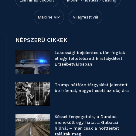
Esti Hírlap csoport
Modell / hostess / casting
Maxline VIP
Világfesztivál
NÉPSZERŰ CIKKEK
Lakossági bejelentés után fogtak
el egy feltételezett kristálydílert
Erzsébetvárosban
Trump hétfőre tárgyalást jelentett
be Iránnal, nagyot esett az olaj ára
Késsel fenyegették, a Dunába
menekült egy fiatal a Gubacsi
hídnál – már csak a holttestét
találták meg