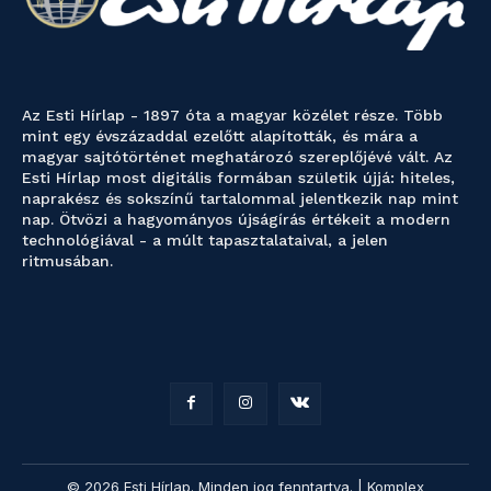
Az Esti Hírlap - 1897 óta a magyar közélet része. Több
mint egy évszázaddal ezelőtt alapították, és mára a
magyar sajtótörténet meghatározó szereplőjévé vált. Az
Esti Hírlap most digitális formában születik újjá: hiteles,
naprakész és sokszínű tartalommal jelentkezik nap mint
nap. Ötvözi a hagyományos újságírás értékeit a modern
technológiával - a múlt tapasztalataival, a jelen
ritmusában.
© 2026 Esti Hírlap. Minden jog fenntartva. | Komplex