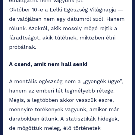
elhallgatni: nem vagyunk jól.
Október 10-e a Lelki Egészség Világnapja —
de valójában nem egy dátumról szól. Hanem
rólunk. Azokról, akik mosoly mögé rejtik a
fáradtságot, akik túlélnek, miközben élni
próbálnak.
A csend, amit nem hall senki
A mentális egészség nem a „gyengék ügye”,
hanem az emberi lét legmélyebb rétege.
Mégis, a legtöbben akkor vesszük észre,
mennyire törékenyek vagyunk, amikor már
darabokban állunk. A statisztikák hidegek,
de mögöttük meleg, élő történetek