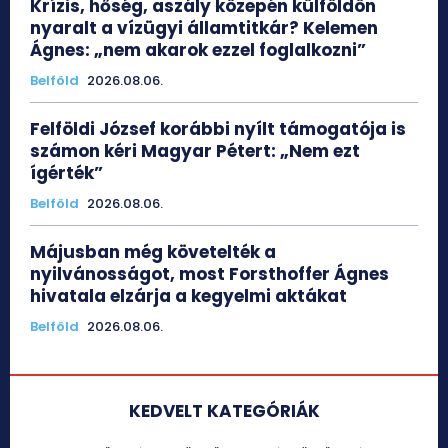
Krízis, hőség, aszály közepén külföldön
nyaralt a vízügyi államtitkár? Kelemen
Ágnes: „nem akarok ezzel foglalkozni”
Belföld
2026.08.06.
Felföldi József korábbi nyílt támogatója is
számon kéri Magyar Pétert: „Nem ezt
ígérték”
Belföld
2026.08.06.
Májusban még követelték a
nyilvánosságot, most Forsthoffer Ágnes
hivatala elzárja a kegyelmi aktákat
Belföld
2026.08.06.
KEDVELT KATEGÓRIÁK