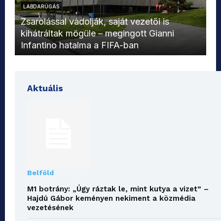
LABDARÚGÁS
L
Zsarolással vádolják, saját vezetői is
kihátráltak mögüle – megingott Gianni
Mo
Infantino hatalma a FIFA-ban
el
Aktuális
Belföld
M1 botrány: „Úgy ráztak le, mint kutya a vizet” –
Hajdú Gábor keményen nekiment a közmédia
vezetésének