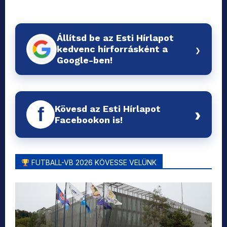
Állítsd be az Esti Hírlapot
›
kedvenc hírforrásként a
Google-ben!
Kövesd az Esti Hírlapot
f
›
Facebookon is!
FUTBALL-VB 2026 KÖVESSE VELÜNK