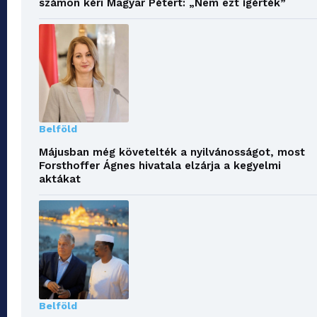
számon kéri Magyar Pétert: „Nem ezt ígérték”
Belföld
Májusban még követelték a nyilvánosságot, most
Forsthoffer Ágnes hivatala elzárja a kegyelmi
aktákat
Belföld