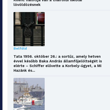
Kilenc halottja van a thaiföldi iskolai
lövöldözésnek
Belföld
Tata 1956. október 26.: a sortűz, amely hetven
évvel később Baka András államfőjelöltségét is
elérte – Schiffer elővette a Korbely-ügyet, a Mi
Hazánk és...