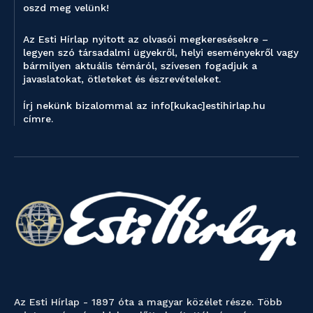
oszd meg velünk!
Az Esti Hírlap nyitott az olvasói megkeresésekre –
legyen szó társadalmi ügyekről, helyi eseményekről vagy
bármilyen aktuális témáról, szívesen fogadjuk a
javaslatokat, ötleteket és észrevételeket.
Írj nekünk bizalommal az info[kukac]estihirlap.hu
címre.
Az Esti Hírlap - 1897 óta a magyar közélet része. Több