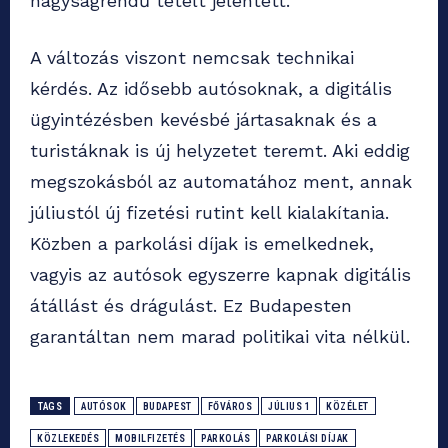
nagyságrendű tételt jelentett.
A változás viszont nemcsak technikai
kérdés. Az idősebb autósoknak, a digitális
ügyintézésben kevésbé jártasaknak és a
turistáknak is új helyzetet teremt. Aki eddig
megszokásból az automatához ment, annak
júliustól új fizetési rutint kell kialakítania.
Közben a parkolási díjak is emelkednek,
vagyis az autósok egyszerre kapnak digitális
átállást és drágulást. Ez Budapesten
garantáltan nem marad politikai vita nélkül.
TAGS
AUTÓSOK
BUDAPEST
FŐVÁROS
JÚLIUS 1
KÖZÉLET
KÖZLEKEDÉS
MOBILFIZETÉS
PARKOLÁS
PARKOLÁSI DÍJAK