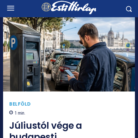
BELFÖLD
1
min.
Júliustól vége a
budapesti