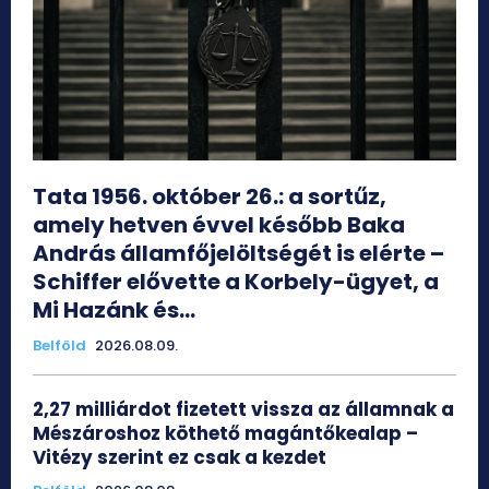
Tata 1956. október 26.: a sortűz,
amely hetven évvel később Baka
András államfőjelöltségét is elérte –
Schiffer elővette a Korbely-ügyet, a
Mi Hazánk és...
Belföld
2026.08.09.
2,27 milliárdot fizetett vissza az államnak a
Mészároshoz köthető magántőkealap –
Vitézy szerint ez csak a kezdet