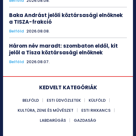
Belföld
2026.08.08.
Baka Andrást jelöli köztársasági elnöknek
a TISZA-frakció
Belföld
2026.08.08.
Három név maradt: szombaton eldől, kit
jelöl a Tisza köztársasági elnöknek
Belföld
2026.08.07.
KEDVELT KATEGÓRIÁK
BELFÖLD
ESTI ÜDVÖZLETEK
KÜLFÖLD
KULTÚRA, ZENE ÉS MŰVÉSZET
ESTI RIKKANCS
LABDARÚGÁS
GAZDASÁG