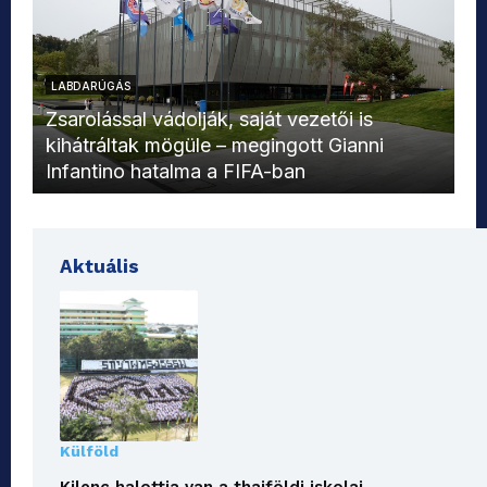
LABDARÚGÁS
L
Zsarolással vádolják, saját vezetői is
kihátráltak mögüle – megingott Gianni
Mo
Infantino hatalma a FIFA-ban
el
Aktuális
Külföld