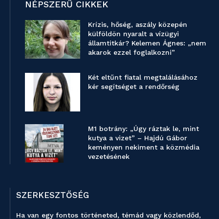
NÉPSZERŰ CIKKEK
Krízis, hőség, aszály közepén
külföldön nyaralt a vízügyi
államtitkár? Kelemen Ágnes: „nem
akarok ezzel foglalkozni”
Két eltűnt fiatal megtalálásához
kér segítséget a rendőrség
M1 botrány: „Úgy ráztak le, mint
kutya a vizet” – Hajdú Gábor
keményen nekiment a közmédia
vezetésének
SZERKESZTŐSÉG
Ha van egy fontos történeted, témád vagy közlendőd,