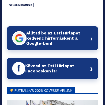
PARKOLÓAUTOMATÁK
Állítsd be az Esti Hírlapot
›
kedvenc hírforrásként a
Google-ben!
Kövesd az Esti Hírlapot
f
›
Facebookon is!
FUTBALL-VB 2026 KÖVESSE VELÜNK