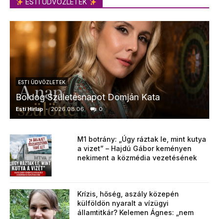
ESTI ÜDVÖZLETEK
ESTI ÜDVÖZLETEK
Boldog Születésnapot Domján Kata
Esti Hírlap
-
2026.08.06.
0
E
M1 botrány: „Úgy ráztak le, mint kutya
a vizet” – Hajdú Gábor keményen
nekiment a közmédia vezetésének
Krízis, hőség, aszály közepén
külföldön nyaralt a vízügyi
államtitkár? Kelemen Ágnes: „nem