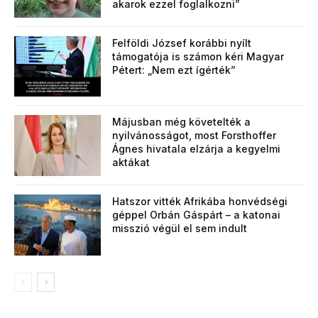
akarok ezzel foglalkozni”
Felföldi József korábbi nyílt
támogatója is számon kéri Magyar
Pétert: „Nem ezt ígérték”
Májusban még követelték a
nyilvánosságot, most Forsthoffer
Ágnes hivatala elzárja a kegyelmi
aktákat
Hatszor vitték Afrikába honvédségi
géppel Orbán Gáspárt – a katonai
misszió végül el sem indult