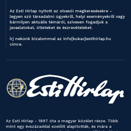
Az Esti Hírlap nyitott az olvasói megkeresésekre –
legyen szó társadalmi ügyekről, helyi eseményekről vagy
bármilyen aktuális témáról, szívesen fogadjuk a
javaslatokat, ötleteket és észrevételeket.
Írj nekünk bizalommal az info[kukac]estihirlap.hu
címre.
Az Esti Hírlap - 1897 óta a magyar közélet része. Több
mint egy évszázaddal ezelőtt alapították, és mára a