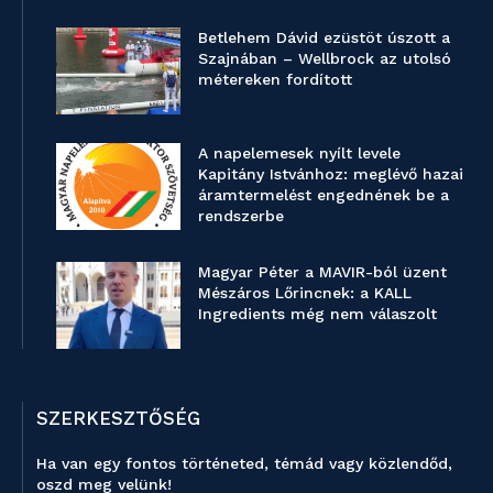
Betlehem Dávid ezüstöt úszott a
Szajnában – Wellbrock az utolsó
métereken fordított
A napelemesek nyílt levele
Kapitány Istvánhoz: meglévő hazai
áramtermelést engednének be a
rendszerbe
Magyar Péter a MAVIR-ból üzent
Mészáros Lőrincnek: a KALL
Ingredients még nem válaszolt
SZERKESZTŐSÉG
Ha van egy fontos történeted, témád vagy közlendőd,
oszd meg velünk!