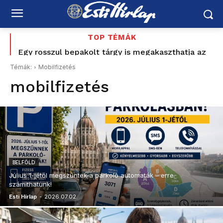
TOP TÉMÁK
Egy rosszul bepakolt tárgy is megakaszthatja az
Lenny Kravitz, a rocklegenda ismét meghódította
indulást – így készüljön a repülőtéri poggyásszal
Budapestet
Témák:
Mobilfizetés
mobilfizetés
BELFÖLD
Július 1-jétől megszűntek a parkoló automaták – erre
számíthatunk!
Esti Hírlap
-
2026.07.02.