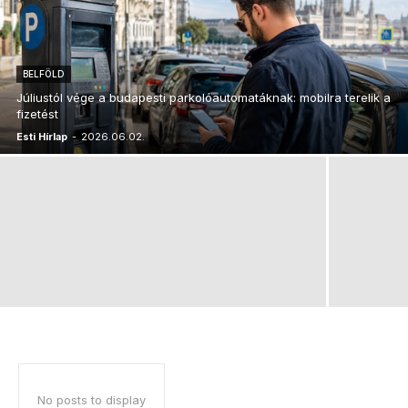
BELFÖLD
Júliustól vége a budapesti parkolóautomatáknak: mobilra terelik a
fizetést
Esti Hírlap
-
2026.06.02.
No posts to display