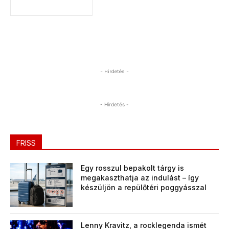
- Hirdetés -
- Hirdetés -
FRISS
Egy rosszul bepakolt tárgy is
megakaszthatja az indulást – így
készüljön a repülőtéri poggyásszal
Lenny Kravitz, a rocklegenda ismét