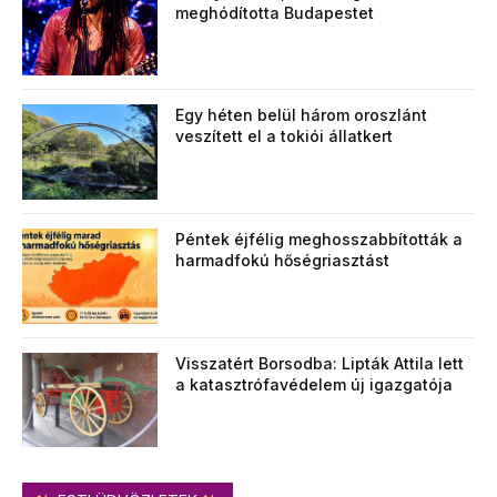
meghódította Budapestet
Egy héten belül három oroszlánt
veszített el a tokiói állatkert
Péntek éjfélig meghosszabbították a
harmadfokú hőségriasztást
Visszatért Borsodba: Lipták Attila lett
a katasztrófavédelem új igazgatója