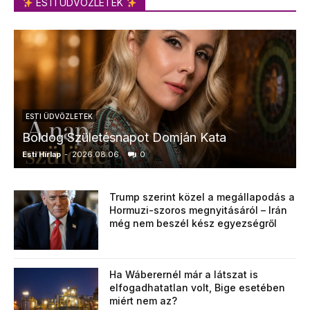
ESTI ÜDVÖZLETEK
ESTI ÜDVÖZLETEK
Boldog Születésnapot Domján Kata
Esti Hírlap
-
2026.08.06.
0
E
Trump szerint közel a megállapodás a
Hormuzi-szoros megnyitásáról – Irán
még nem beszél kész egyezségről
Ha Wáberernél már a látszat is
elfogadhatatlan volt, Bige esetében
miért nem az?