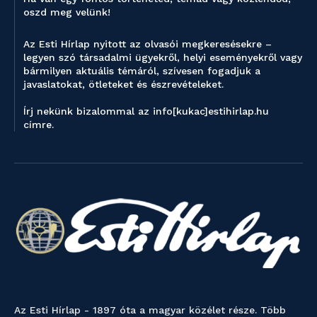
oszd meg velünk!
Az Esti Hírlap nyitott az olvasói megkeresésekre –
legyen szó társadalmi ügyekről, helyi eseményekről vagy
bármilyen aktuális témáról, szívesen fogadjuk a
javaslatokat, ötleteket és észrevételeket.
Írj nekünk bizalommal az info[kukac]estihirlap.hu
címre.
Az Esti Hírlap - 1897 óta a magyar közélet része. Több