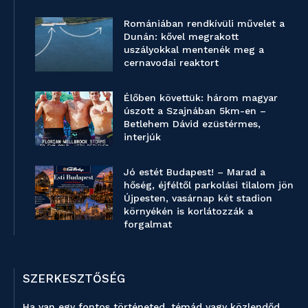
Romániában rendkívüli művelet a
Dunán: kővel megrakott
uszályokkal mentenék meg a
cernavodai reaktort
Élőben követtük: három magyar
úszott a Szajnában 5km-en –
Betlehem Dávid ezüstérmes,
interjúk
Jó estét Budapest! – Marad a
hőség, éjféltől parkolási tilalom jön
Újpesten, vasárnap két stadion
környékén is korlátozzák a
forgalmat
SZERKESZTŐSÉG
Ha van egy fontos történeted, témád vagy közlendőd,