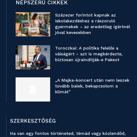
NÉPSZERŰ CIKKEK
Százezer forintot kapnak az
iskolakezdéshez a rászoruló
gyermekek – az eredetileg ígértnél
jóval kevesebben
Toroczkai: A politika felelős a
válságért – azt is megkérdezte,
biztosan újraindítják-e Paksot
„A Majka-koncert után nem leszek
tovább balek, bekapcsolom a
klímát”
SZERKESZTŐSÉG
Ha van egy fontos történeted, témád vagy közlendőd,