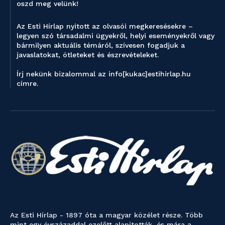
oszd meg velünk!
Az Esti Hírlap nyitott az olvasói megkeresésekre –
legyen szó társadalmi ügyekről, helyi eseményekről vagy
bármilyen aktuális témáról, szívesen fogadjuk a
javaslatokat, ötleteket és észrevételeket.
Írj nekünk bizalommal az info[kukac]estihirlap.hu
címre.
Az Esti Hírlap - 1897 óta a magyar közélet része. Több
mint egy évszázaddal ezelőtt alapították, és mára a