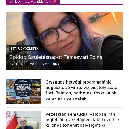
ESTI ÜDVÖZLETEK
ESTI ÜDVÖZLETEK
Boldog Születésnapot Temesvári Edina
Esti Hírlap
-
2026.08.08.
0
E
Országos hétvégi programajánló
augusztus 8–9-re: vízipisztolycsata,
foci, Balaton, borhetek, fesztiválok,
várak és nyári esték
Pezeskian sem tudja, valóban Irán
legfelsőbb vezetőjével találkozott-e –
különös történet szivárgott ki