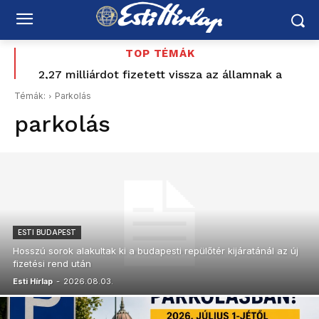
TOP TÉMÁK
Baka Andrást jelöli köztársasági elnöknek a TISZA-
2,27 milliárdot fizetett vissza az államnak a
Mészároshoz köthető magántőkealap – Vitézy
frakció
Témák:
Parkolás
szerint ez csak a kezdet
parkolás
ESTI BUDAPEST
Hosszú sorok alakultak ki a budapesti repülőtér kijáratánál az új
fizetési rend után
Esti Hírlap
-
2026.08.03.