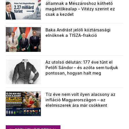
államnak a Mészároshoz köthető
magántőkealap – Vitézy szerint ez
csak a kezdet
Baka Andrást jelöli köztársasági
elnöknek a TISZA-frakció
Az utolsó délután: 177 éve tűnt el
Petőfi Sándor – és azóta sem tudjuk
pontosan, hogyan halt meg
Tíz éve nem volt ilyen alacsony az
infláció Magyarországon – az
élelmiszerek ára már csökkent