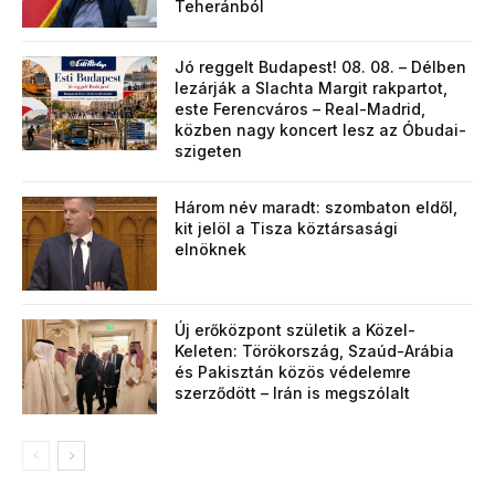
Teheránból
Jó reggelt Budapest! 08. 08. – Délben
lezárják a Slachta Margit rakpartot,
este Ferencváros – Real-Madrid,
közben nagy koncert lesz az Óbudai-
szigeten
Három név maradt: szombaton eldől,
kit jelöl a Tisza köztársasági
elnöknek
Új erőközpont születik a Közel-
Keleten: Törökország, Szaúd-Arábia
és Pakisztán közös védelemre
szerződött – Irán is megszólalt