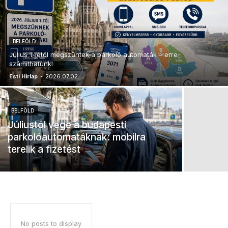
BELFÖLD
Július 1-jétől megszűntek a parkoló automaták – erre
számíthatunk!
Esti Hírlap
-
2026.07.02.
BELFÖLD
Júliustól vége a budapesti
parkolóautomatáknak: mobilra
terelik a fizetést
No posts to display