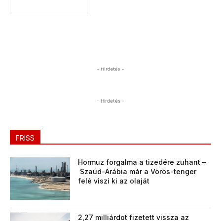
- Hirdetés -
- Hirdetés -
FRISS
Hormuz forgalma a tizedére zuhant –
Szaúd-Arábia már a Vörös-tenger
felé viszi ki az olaját
2,27 milliárdot fizetett vissza az