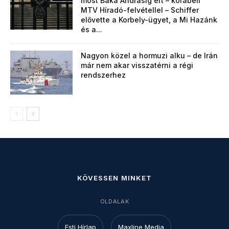
most Baka Andrásig ért – korabeli
MTV Híradó-felvétellel – Schiffer
elővette a Korbely-ügyet, a Mi Hazánk
és a...
Nagyon közel a hormuzi alku – de Irán
már nem akar visszatérni a régi
rendszerhez
KÖVESSEN MINKET
OLDALAK
Esti Hírlap
Maxline Media