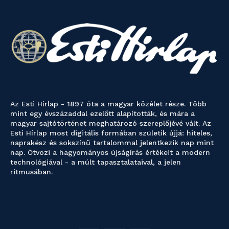
Az Esti Hírlap - 1897 óta a magyar közélet része. Több
mint egy évszázaddal ezelőtt alapították, és mára a
magyar sajtótörténet meghatározó szereplőjévé vált. Az
Esti Hírlap most digitális formában születik újjá: hiteles,
naprakész és sokszínű tartalommal jelentkezik nap mint
nap. Ötvözi a hagyományos újságírás értékeit a modern
technológiával - a múlt tapasztalataival, a jelen
ritmusában.