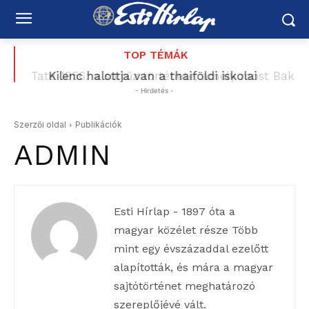
TOP TÉMÁK
Tata 1956: a sortűz története, amely most Baka
Kilenc halottja van a thaiföldi iskolai
Andrásig ért – korabeli MTV Híradó-felvétellel –
lövöldözésnek
- Hirdetés -
Schiffer elővette a Korbely-ügyet, a Mi Hazánk
és a...
Szerzői oldal
Publikációk
ADMIN
Esti Hírlap - 1897 óta a
magyar közélet része Több
mint egy évszázaddal ezelőtt
alapították, és mára a magyar
sajtótörténet meghatározó
szereplőjévé vált.