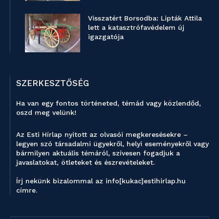
Visszatért Borsodba: Lipták Attila
lett a katasztrófavédelem új
igazgatója
SZERKESZTŐSÉG
Ha van egy fontos történeted, témád vagy közlendőd,
oszd meg velünk!
Az Esti Hírlap nyitott az olvasói megkeresésekre –
legyen szó társadalmi ügyekről, helyi eseményekről vagy
bármilyen aktuális témáról, szívesen fogadjuk a
javaslatokat, ötleteket és észrevételeket.
Írj nekünk bizalommal az info[kukac]estihirlap.hu
címre.