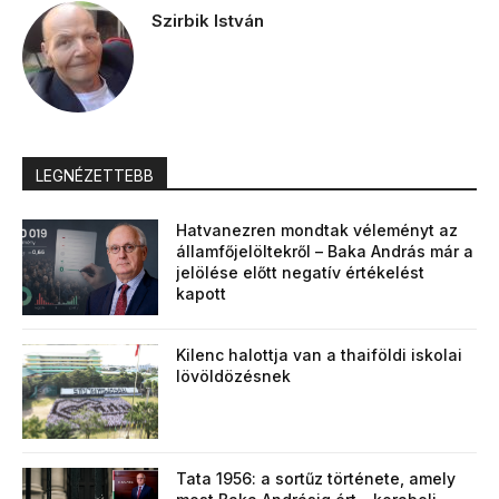
Szirbik István
LEGNÉZETTEBB
Hatvanezren mondtak véleményt az
államfőjelöltekről – Baka András már a
jelölése előtt negatív értékelést
kapott
Kilenc halottja van a thaiföldi iskolai
lövöldözésnek
Tata 1956: a sortűz története, amely