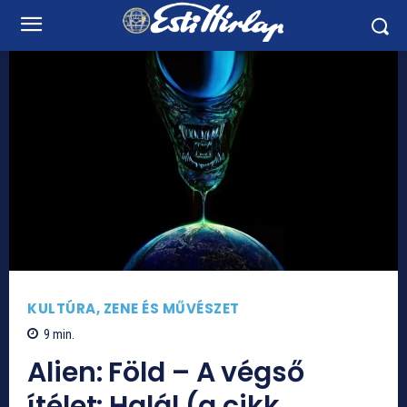
KULTÚRA, ZENE ÉS MŰVÉSZET
9
min.
Alien: Föld – A végső
ítélet: Halál (a cikk