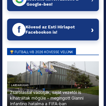
Google-ben!
Kövesd az Esti Hírlapot
f
›
Facebookon is!
FUTBALL-VB 2026 KÖVESSE VELÜNK
LABDARÚGÁS
L
Zsarolással vádolják, saját vezetői is
kihátráltak mögüle – megingott Gianni
Mo
Infantino hatalma a FIFA-ban
el