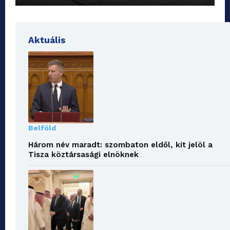
Aktuális
Belföld
Három név maradt: szombaton eldől, kit jelöl a
Tisza köztársasági elnöknek