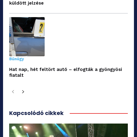
küldött jelzése
Bűnügy
Hat nap, hét feltört autó – elfogták a gyöngyösi
fiatalt
Kapcsolódó cikkek