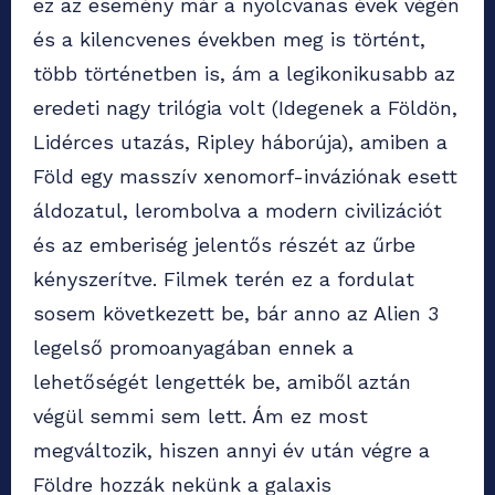
ez az esemény már a nyolcvanas évek végén
és a kilencvenes években meg is történt,
több történetben is, ám a legikonikusabb az
eredeti nagy trilógia volt (Idegenek a Földön,
Lidérces utazás, Ripley háborúja), amiben a
Föld egy masszív xenomorf-inváziónak esett
áldozatul, lerombolva a modern civilizációt
és az emberiség jelentős részét az űrbe
kényszerítve. Filmek terén ez a fordulat
sosem következett be, bár anno az Alien 3
legelső promoanyagában ennek a
lehetőségét lengették be, amiből aztán
végül semmi sem lett. Ám ez most
megváltozik, hiszen annyi év után végre a
Földre hozzák nekünk a galaxis