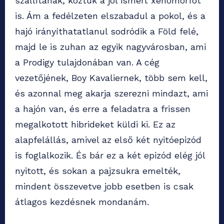
szállítanak, köztük a jól ismert xenomorfot
is. Ám a fedélzeten elszabadul a pokol, és a
hajó irányíthatatlanul sodródik a Föld felé,
majd le is zuhan az egyik nagyvárosban, ami
a Prodigy tulajdonában van. A cég
vezetőjének, Boy Kavaliernek, több sem kell,
és azonnal meg akarja szerezni mindazt, ami
a hajón van, és erre a feladatra a frissen
megalkotott hibrideket küldi ki. Ez az
alapfelállás, amivel az első két nyitóepizód
is foglalkozik. És bár ez a két epizód elég jól
nyitott, és sokan a pajzsukra emelték,
mindent összevetve jobb esetben is csak
átlagos kezdésnek mondanám.