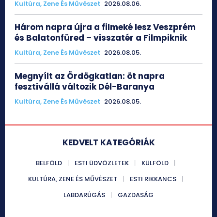
Kultúra, Zene És Művészet
2026.08.06.
Három napra újra a filmeké lesz Veszprém
és Balatonfüred – visszatér a Filmpiknik
Kultúra, Zene És Művészet
2026.08.05.
Megnyílt az Ördögkatlan: öt napra
fesztivállá változik Dél-Baranya
Kultúra, Zene És Művészet
2026.08.05.
KEDVELT KATEGÓRIÁK
BELFÖLD
ESTI ÜDVÖZLETEK
KÜLFÖLD
KULTÚRA, ZENE ÉS MŰVÉSZET
ESTI RIKKANCS
LABDARÚGÁS
GAZDASÁG