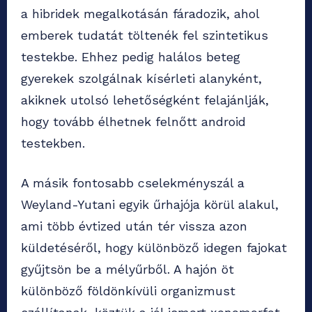
a hibridek megalkotásán fáradozik, ahol
emberek tudatát töltenék fel szintetikus
testekbe. Ehhez pedig halálos beteg
gyerekek szolgálnak kísérleti alanyként,
akiknek utolsó lehetőségként felajánlják,
hogy tovább élhetnek felnőtt android
testekben.
A másik fontosabb cselekményszál a
Weyland-Yutani egyik űrhajója körül alakul,
ami több évtized után tér vissza azon
küldetéséről, hogy különböző idegen fajokat
gyűjtsön be a mélyűrből. A hajón öt
különböző földönkívüli organizmust