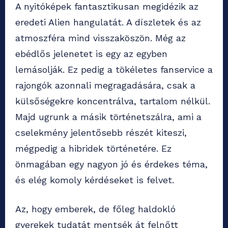
A nyitóképek fantasztikusan megidézik az
eredeti Alien hangulatát. A díszletek és az
atmoszféra mind visszaköszön. Még az
ebédlős jelenetet is egy az egyben
lemásolják. Ez pedig a tökéletes fanservice a
rajongók azonnali megragadására, csak a
külsőségekre koncentrálva, tartalom nélkül.
Majd ugrunk a másik történetszálra, ami a
cselekmény jelentősebb részét kiteszi,
mégpedig a hibridek történetére. Ez
önmagában egy nagyon jó és érdekes téma,
és elég komoly kérdéseket is felvet.
Az, hogy emberek, de főleg haldokló
gyerekek tudatát mentsék át felnőtt