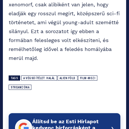
xenomorf, csak alibiként van jelen, hogy
eladják egy rosszul megírt, középszerű sci-fi
történetet, ami végül young-adult szemétté
silányul. Ezt a sorozatot így ebben a
formában felesleges volt elkészíteni, és
remélhetőleg idővel a feledés homályába
merül majd.
TAGS
A VÉGSŐ ÍTÉLET: HALÁL
ALIEN FÖLD
FILM-MOZI
STREAMZÓNA
Állítsd be az Esti Hírlapot
›
kedvenc hírforrásként a