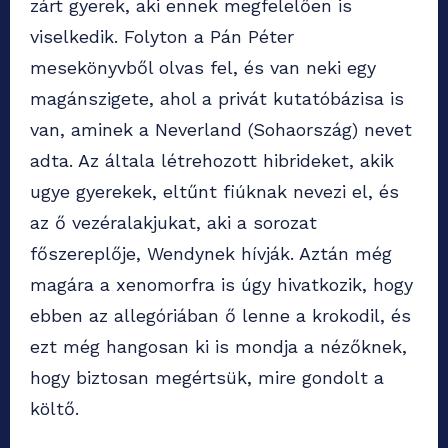
zárt gyerek, aki ennek megfelelően is
viselkedik. Folyton a Pán Péter
mesekönyvből olvas fel, és van neki egy
magánszigete, ahol a privát kutatóbázisa is
van, aminek a Neverland (Sohaország) nevet
adta. Az általa létrehozott hibrideket, akik
ugye gyerekek, eltűnt fiúknak nevezi el, és
az ő vezéralakjukat, aki a sorozat
főszereplője, Wendynek hívják. Aztán még
magára a xenomorfra is úgy hivatkozik, hogy
ebben az allegóriában ő lenne a krokodil, és
ezt még hangosan ki is mondja a nézőknek,
hogy biztosan megértsük, mire gondolt a
költő.