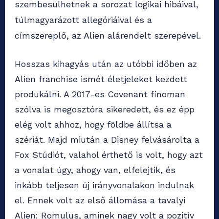
szembesülhetnek a sorozat logikai hibáival,
túlmagyarázott allegóriáival és a
címszereplő, az Alien alárendelt szerepével.
Hosszas kihagyás után az utóbbi időben az
Alien franchise ismét életjeleket kezdett
produkálni. A 2017-es Covenant finoman
szólva is megosztóra sikeredett, és ez épp
elég volt ahhoz, hogy földbe állítsa a
szériát. Majd miután a Disney felvásárolta a
Fox Stúdiót, valahol érthető is volt, hogy azt
a vonalat úgy, ahogy van, elfelejtik, és
inkább teljesen új irányvonalakon indulnak
el. Ennek volt az első állomása a tavalyi
Alien: Romulus, aminek nagy volt a pozitív