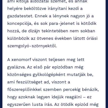
ami kitolja áldozatai szemét, és annak
helyére beköltözve irányítani kezdi a
gazdatestet. Ennek a lénynek nagyon jó a
koncepciója, és sok para-jelenet is kötődik
hozzá, de dizájn tekintetében nem sokban
különbözik az ötvenes években látott óriási
szemgolyó-szörnyektől.
A xenomorf viszont teljesen meg lett
gyalázva. Az első pár epizódban még
közönséges gyilkológépként mutatják be,
ami feszültséget ad, viszont a
főszereplőinkkel szemben percekig bénázik,
hogy azoknak legyen idejük reagálni – ez
egyszerűen lusta írás. Az ötödik epizód még