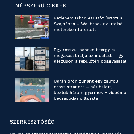
NÉPSZERŰ CIKKEK
Betlehem Dávid ezüstöt úszott a
Szajnában – Wellbrock az utolsó
métereken fordított
Egy rosszul bepakolt tárgy is
megakaszthatja az indulást – így
készüljön a repülőtéri poggyásszal
Ukrán drón zuhant egy zsúfolt
orosz strandra – hét halott,
köztük három gyermek + videón a
becsapódás pillanata
SZERKESZTŐSÉG
Ha van egy fontos történeted, témád vagy közlendőd,