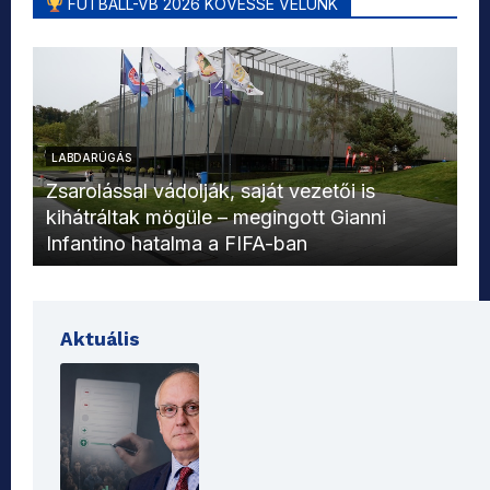
FUTBALL-VB 2026 KÖVESSE VELÜNK
LABDARÚGÁS
L
Zsarolással vádolják, saját vezetői is
kihátráltak mögüle – megingott Gianni
Mo
Infantino hatalma a FIFA-ban
el
Aktuális