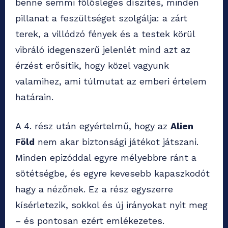
benne semmi fölösleges díszítés, minden
pillanat a feszültséget szolgálja: a zárt
terek, a villódzó fények és a testek körül
vibráló idegenszerű jelenlét mind azt az
érzést erősítik, hogy közel vagyunk
valamihez, ami túlmutat az emberi értelem
határain.
A 4. rész után egyértelmű, hogy az
Alien
Föld
nem akar biztonsági játékot játszani.
Minden epizóddal egyre mélyebbre ránt a
sötétségbe, és egyre kevesebb kapaszkodót
hagy a nézőnek. Ez a rész egyszerre
kísérletezik, sokkol és új irányokat nyit meg
– és pontosan ezért emlékezetes.