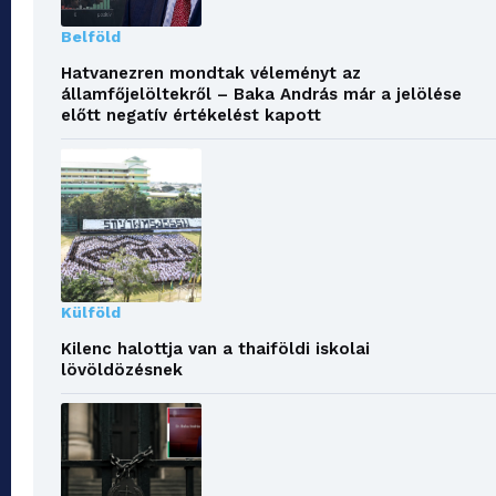
Belföld
Hatvanezren mondtak véleményt az
államfőjelöltekről – Baka András már a jelölése
előtt negatív értékelést kapott
Külföld
Kilenc halottja van a thaiföldi iskolai
lövöldözésnek