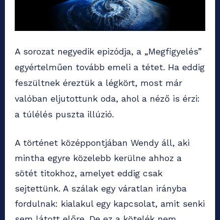
A sorozat negyedik epizódja, a „Megfigyelés”
egyértelműen tovább emeli a tétet. Ha eddig
feszültnek éreztük a légkört, most már
valóban eljutottunk oda, ahol a néző is érzi:
a túlélés puszta illúzió.
A történet középpontjában Wendy áll, aki
mintha egyre közelebb kerülne ahhoz a
sötét titokhoz, amelyet eddig csak
sejtettünk. A szálak egy váratlan irányba
fordulnak: kialakul egy kapcsolat, amit senki
sem látott előre. De ez a kötelék nem