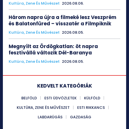
Kultúra, Zene És Művészet
2026.08.06.
Három napra újra a filmeké lesz Veszprém
és Balatonfüred – visszatér a Filmpiknik
Kultúra, Zene És Művészet
2026.08.05.
Megnyílt az Ördögkatlan: öt napra
fesztivállá változik Dél-Baranya
Kultúra, Zene És Művészet
2026.08.05.
KEDVELT KATEGÓRIÁK
BELFÖLD
ESTI ÜDVÖZLETEK
KÜLFÖLD
KULTÚRA, ZENE ÉS MŰVÉSZET
ESTI RIKKANCS
LABDARÚGÁS
GAZDASÁG