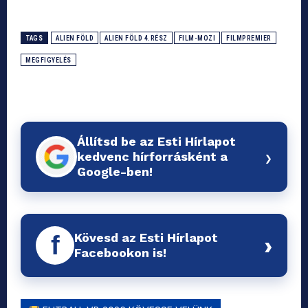
TAGS
ALIEN FÖLD
ALIEN FÖLD 4.RÉSZ
FILM-MOZI
FILMPREMIER
MEGFIGYELÉS
Állítsd be az Esti Hírlapot
›
kedvenc hírforrásként a
Google-ben!
Kövesd az Esti Hírlapot
f
›
Facebookon is!