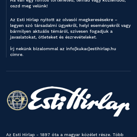
oszd meg velünk!
Az Esti Hírlap nyitott az olvasói megkeresésekre –
legyen szó társadalmi ügyekről, helyi eseményekről vagy
bármilyen aktuális témáról, szívesen fogadjuk a
javaslatokat, ötleteket és észrevételeket.
Írj nekünk bizalommal az info[kukac]estihirlap.hu
címre.
Az Esti Hírlap - 1897 óta a magyar közélet része. Több