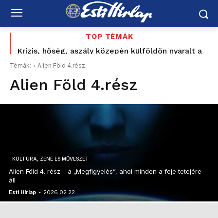
TOP TÉMÁK
Krízis, hőség, aszály közepén külföldön nyaralt a
Felföldi József korábbi nyílt támogatója is számon
vízügyi államtitkár? Kelemen Ágnes: „nem akarok
kéri Magyar Pétert: „Nem ezt ígérték”
Témák:
Alien Föld 4.rész
ezzel foglalkozni”
Alien Föld 4.rész
KULTÚRA, ZENE ÉS MŰVÉSZET
Alien Föld 4. rész – a „Megfigyelés”, ahol minden a feje tetejére
áll
Esti Hírlap
-
2026.02.22.