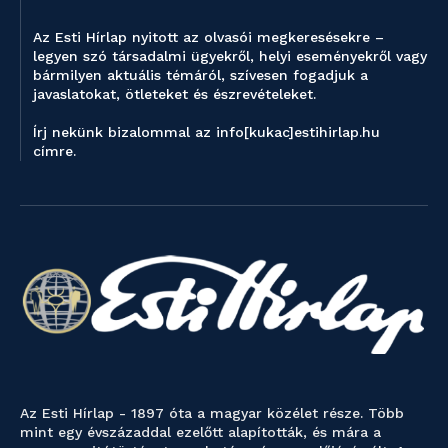
Az Esti Hírlap nyitott az olvasói megkeresésekre –
legyen szó társadalmi ügyekről, helyi eseményekről vagy
bármilyen aktuális témáról, szívesen fogadjuk a
javaslatokat, ötleteket és észrevételeket.
Írj nekünk bizalommal az info[kukac]estihirlap.hu
címre.
Az Esti Hírlap - 1897 óta a magyar közélet része. Több
mint egy évszázaddal ezelőtt alapították, és mára a