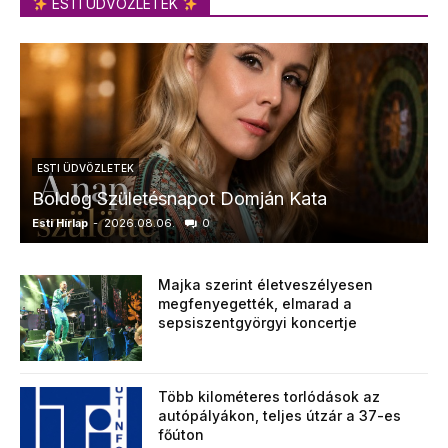
ESTI ÜDVÖZLETEK
ESTI ÜDVÖZLETEK
Boldog Születésnapot Domján Kata
Esti Hírlap
-
2026.08.06.
0
E
Majka szerint életveszélyesen
megfenyegették, elmarad a
sepsiszentgyörgyi koncertje
Több kilométeres torlódások az
autópályákon, teljes útzár a 37-es
főúton