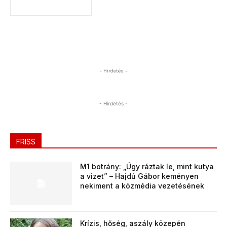
- Hirdetés -
- Hirdetés -
FRISS
M1 botrány: „Úgy ráztak le, mint kutya
a vizet” – Hajdú Gábor keményen
nekiment a közmédia vezetésének
Krízis, hőség, aszály közepén