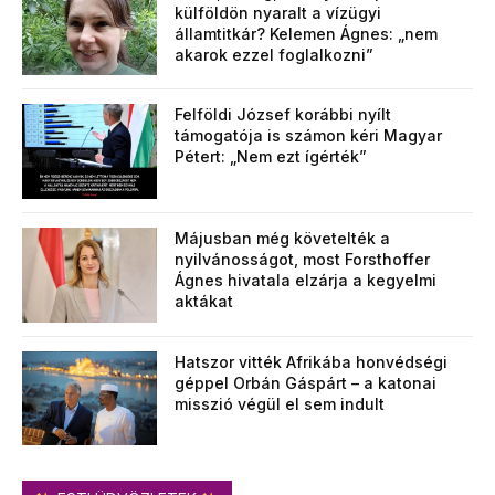
külföldön nyaralt a vízügyi
államtitkár? Kelemen Ágnes: „nem
akarok ezzel foglalkozni”
Felföldi József korábbi nyílt
támogatója is számon kéri Magyar
Pétert: „Nem ezt ígérték”
Májusban még követelték a
nyilvánosságot, most Forsthoffer
Ágnes hivatala elzárja a kegyelmi
aktákat
Hatszor vitték Afrikába honvédségi
géppel Orbán Gáspárt – a katonai
misszió végül el sem indult