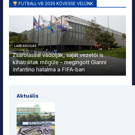
FUTBALL-VB 2026 KÖVESSE VELÜNK
LABDARÚGÁS
L
Zsarolással vádolják, saját vezetői is
kihátráltak mögüle – megingott Gianni
Mo
Infantino hatalma a FIFA-ban
el
Aktuális