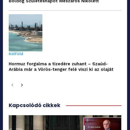
Boldog Születésnapot Mészáros Nikolett
Külföld
Hormuz forgalma a tizedére zuhant – Szaúd-
Arábia már a Vörös-tenger felé viszi ki az olaját
Kapcsolódó cikkek