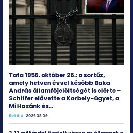
Tata 1956. október 26.: a sortűz,
amely hetven évvel később Baka
András államfőjelöltségét is elérte –
Schiffer elővette a Korbely-ügyet, a
Mi Hazánk és...
Belföld
2026.08.09.