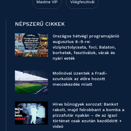
Maxline VIP
Világfesztivál
NÉPSZERŰ CIKKEK
Országos hétvégi programajánló
augusztus 8–9-re:
vízipisztolycsata, foci, Balaton,
borhetek, fesztiválok, várak és
nyári esték
Molinóval üzentek a Fradi-
szurkolók az előre hozott
meccskezdés miatt
Híres bűnügyek sorozat: Bankot
rabolt, majd felrobbant a bomba a
pizzafutár nyakán – de az igazi
történet csak ezután kezdődött +
videó