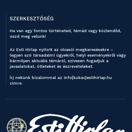
SZERKESZTŐSÉG
Ha van egy fontos történeted, témád vagy közlendőd,
oszd meg velünk!
Az Esti Hírlap nyitott az olvasói megkeresésekre –
legyen szó társadalmi ügyekről, helyi eseményekről vagy
bármilyen aktuális témáról, szívesen fogadjuk a
javaslatokat, ötleteket és észrevételeket.
Írj nekünk bizalommal az info[kukac]estihirlap.hu
címre.