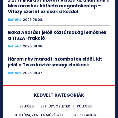
2,27 milliárdot fizetett vissza az államnak a
Mészároshoz köthető magántőkealap –
Vitézy szerint ez csak a kezdet
Belföld
2026.08.08.
Baka Andrást jelöli köztársasági elnöknek
a TISZA-frakció
Belföld
2026.08.08.
Három név maradt: szombaton eldől, kit
jelöl a Tisza köztársasági elnöknek
Belföld
2026.08.07.
KEDVELT KATEGÓRIÁK
BELFÖLD
ESTI ÜDVÖZLETEK
KÜLFÖLD
KULTÚRA, ZENE ÉS MŰVÉSZET
ESTI RIKKANCS