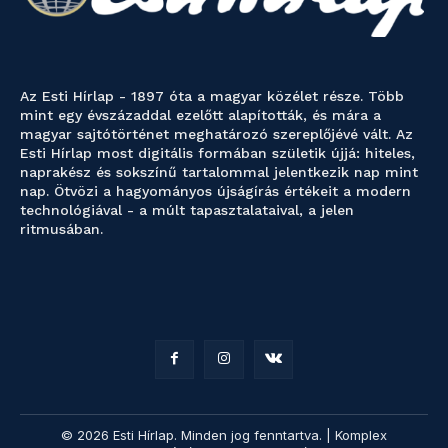
Az Esti Hírlap - 1897 óta a magyar közélet része. Több
mint egy évszázaddal ezelőtt alapították, és mára a
magyar sajtótörténet meghatározó szereplőjévé vált. Az
Esti Hírlap most digitális formában születik újjá: hiteles,
naprakész és sokszínű tartalommal jelentkezik nap mint
nap. Ötvözi a hagyományos újságírás értékeit a modern
technológiával - a múlt tapasztalataival, a jelen
ritmusában.
© 2026 Esti Hírlap. Minden jog fenntartva. | Komplex