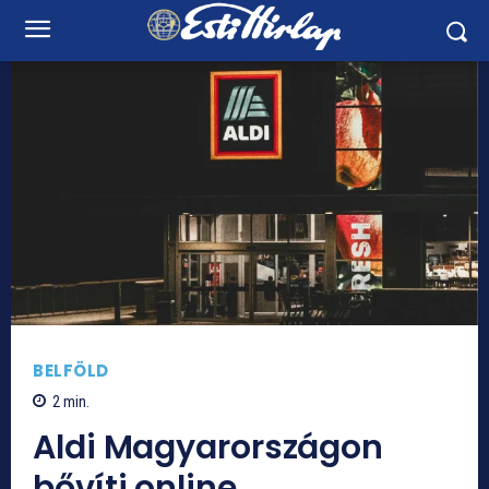
BELFÖLD
2
min.
Aldi Magyarországon
bővíti online