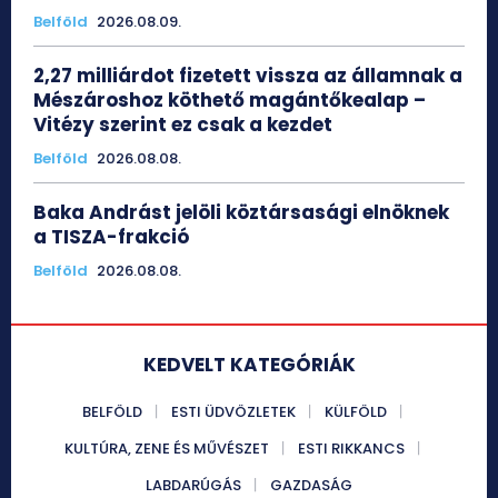
Belföld
2026.08.09.
2,27 milliárdot fizetett vissza az államnak a
Mészároshoz köthető magántőkealap –
Vitézy szerint ez csak a kezdet
Belföld
2026.08.08.
Baka Andrást jelöli köztársasági elnöknek
a TISZA-frakció
Belföld
2026.08.08.
KEDVELT KATEGÓRIÁK
BELFÖLD
ESTI ÜDVÖZLETEK
KÜLFÖLD
KULTÚRA, ZENE ÉS MŰVÉSZET
ESTI RIKKANCS
LABDARÚGÁS
GAZDASÁG