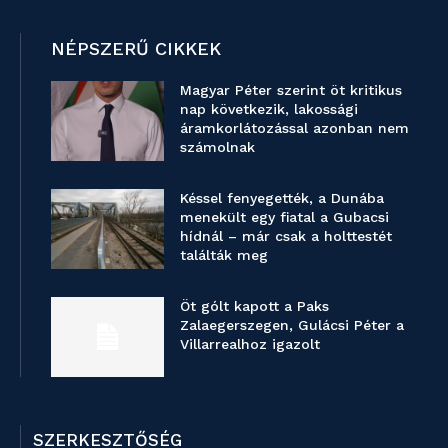
NÉPSZERŰ CIKKEK
Magyar Péter szerint öt kritikus
nap következik, lakossági
áramkorlátozással azonban nem
számolnak
Késsel fenyegették, a Dunába
menekült egy fiatal a Gubacsi
hídnál – már csak a holttestét
találták meg
Öt gólt kapott a Paks
Zalaegerszegen, Gulácsi Péter a
Villarrealhoz igazolt
SZERKESZTŐSÉG