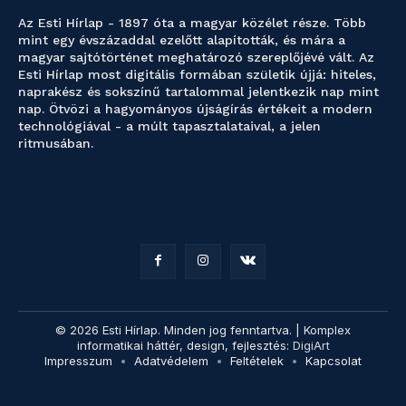
Az Esti Hírlap - 1897 óta a magyar közélet része. Több
mint egy évszázaddal ezelőtt alapították, és mára a
magyar sajtótörténet meghatározó szereplőjévé vált. Az
Esti Hírlap most digitális formában születik újjá: hiteles,
naprakész és sokszínű tartalommal jelentkezik nap mint
nap. Ötvözi a hagyományos újságírás értékeit a modern
technológiával - a múlt tapasztalataival, a jelen
ritmusában.
© 2026 Esti Hírlap. Minden jog fenntartva. | Komplex
informatikai háttér, design, fejlesztés:
DigiArt
Impresszum
Adatvédelem
Feltételek
Kapcsolat