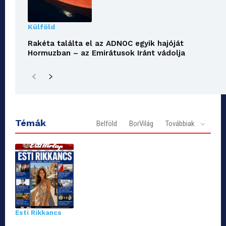
Külföld
Rakéta találta el az ADNOC egyik hajóját
Hormuzban – az Emirátusok Iránt vádolja
Témák
Belföld
BorVilág
Továbbiak
Esti Rikkancs