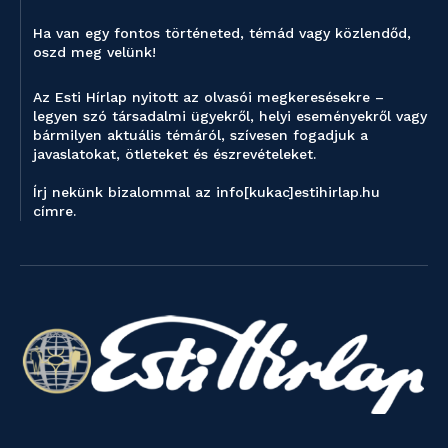
Ha van egy fontos történeted, témád vagy közlendőd,
oszd meg velünk!
Az Esti Hírlap nyitott az olvasói megkeresésekre –
legyen szó társadalmi ügyekről, helyi eseményekről vagy
bármilyen aktuális témáról, szívesen fogadjuk a
javaslatokat, ötleteket és észrevételeket.
Írj nekünk bizalommal az info[kukac]estihirlap.hu
címre.