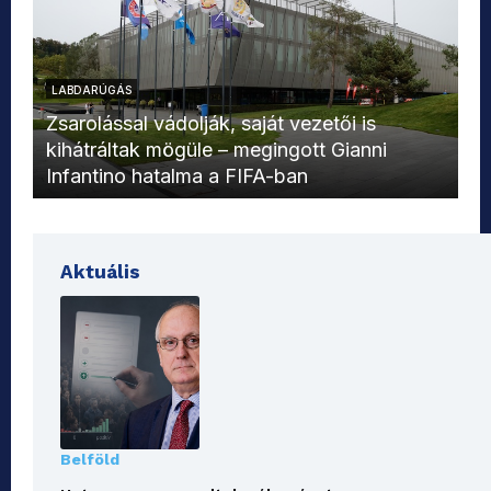
LABDARÚGÁS
L
Zsarolással vádolják, saját vezetői is
kihátráltak mögüle – megingott Gianni
Mo
Infantino hatalma a FIFA-ban
el
Aktuális
Belföld