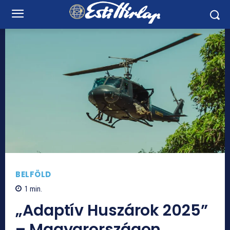
BELFÖLD
1
min.
„Adaptív Huszárok 2025”
– Magyarországon