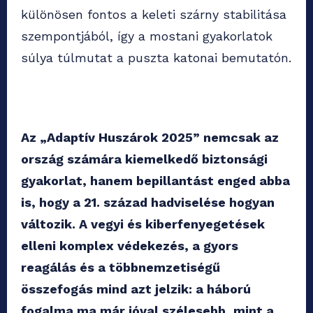
különösen fontos a keleti szárny stabilitása
szempontjából, így a mostani gyakorlatok
súlya túlmutat a puszta katonai bemutatón.
Az „Adaptív Huszárok 2025” nemcsak az
ország számára kiemelkedő biztonsági
gyakorlat, hanem bepillantást enged abba
is, hogy a 21. század hadviselése hogyan
változik. A vegyi és kiberfenyegetések
elleni komplex védekezés, a gyors
reagálás és a többnemzetiségű
összefogás mind azt jelzik: a háború
fogalma ma már jóval szélesebb, mint a