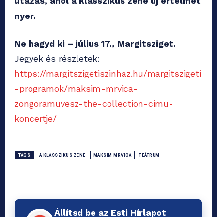
utazás, ahol a klasszikus zene új értelmet
nyer.
Ne hagyd ki – július 17., Margitsziget.
Jegyek és részletek:
https://margitszigetiszinhaz.hu/margitszigeti
-programok/maksim-mrvica-
zongoramuvesz-the-collection-cimu-
koncertje/
TAGS
A KLASSZIKUS ZENE
MAKSIM MRVICA
TEÁTRUM
Állítsd be az Esti Hírlapot