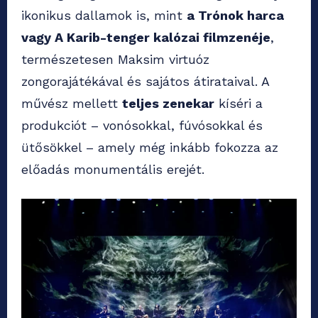
ikonikus dallamok is, mint
a Trónok harca
vagy A Karib-tenger kalózai filmzenéje
,
természetesen Maksim virtuóz
zongorajátékával és sajátos átirataival. A
művész mellett
teljes zenekar
kíséri a
produkciót – vonósokkal, fúvósokkal és
ütősökkel – amely még inkább fokozza az
előadás monumentális erejét.