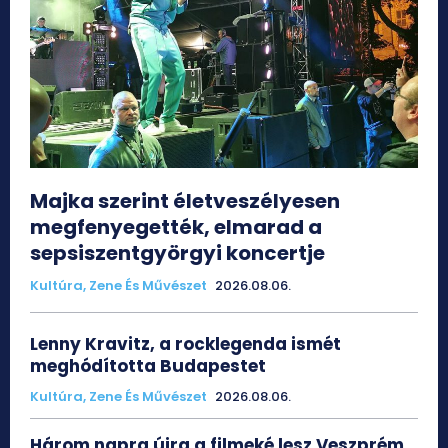
Majka szerint életveszélyesen
megfenyegették, elmarad a
sepsiszentgyörgyi koncertje
Kultúra, Zene És Művészet
2026.08.06.
Lenny Kravitz, a rocklegenda ismét
meghódította Budapestet
Kultúra, Zene És Művészet
2026.08.06.
Három napra újra a filmeké lesz Veszprém