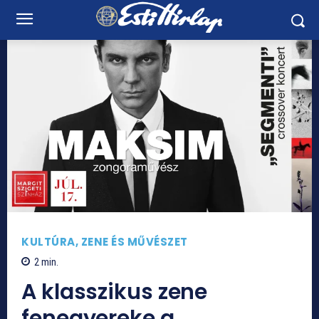
KULTÚRA, ZENE ÉS MŰVÉSZET
2
min.
A klasszikus zene
fenegyereke a