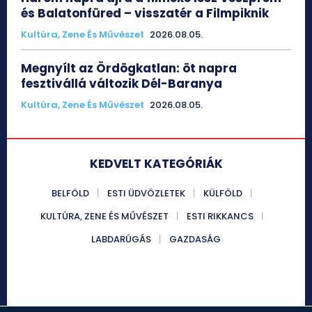
és Balatonfüred – visszatér a Filmpiknik
Kultúra, Zene És Művészet
2026.08.05.
Megnyílt az Ördögkatlan: öt napra
fesztivállá változik Dél-Baranya
Kultúra, Zene És Művészet
2026.08.05.
KEDVELT KATEGÓRIÁK
BELFÖLD
ESTI ÜDVÖZLETEK
KÜLFÖLD
KULTÚRA, ZENE ÉS MŰVÉSZET
ESTI RIKKANCS
LABDARÚGÁS
GAZDASÁG