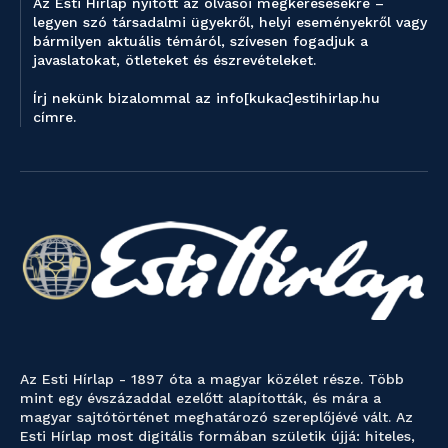
Az Esti Hírlap nyitott az olvasói megkeresésekre –
legyen szó társadalmi ügyekről, helyi eseményekről vagy
bármilyen aktuális témáról, szívesen fogadjuk a
javaslatokat, ötleteket és észrevételeket.
Írj nekünk bizalommal az info[kukac]estihirlap.hu
címre.
Az Esti Hírlap - 1897 óta a magyar közélet része. Több
mint egy évszázaddal ezelőtt alapították, és mára a
magyar sajtótörténet meghatározó szereplőjévé vált. Az
Esti Hírlap most digitális formában születik újjá: hiteles,