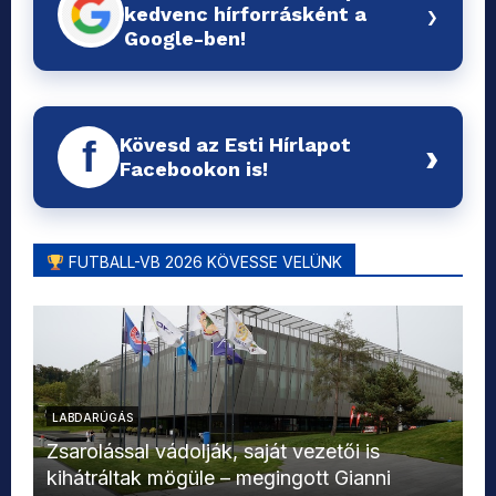
›
kedvenc hírforrásként a
Google-ben!
Kövesd az Esti Hírlapot
f
›
Facebookon is!
FUTBALL-VB 2026 KÖVESSE VELÜNK
LABDARÚGÁS
L
Zsarolással vádolják, saját vezetői is
kihátráltak mögüle – megingott Gianni
Mo