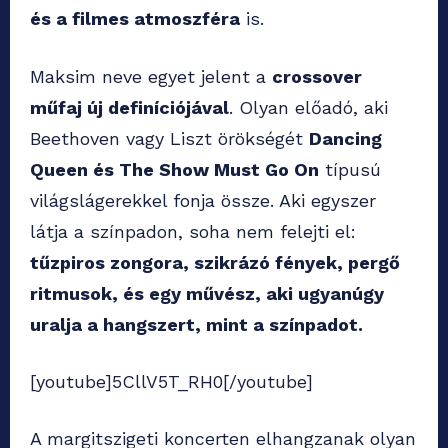
és a filmes atmoszféra
is.
Maksim neve egyet jelent a
crossover
műfaj új definíciójával
. Olyan előadó, aki
Beethoven vagy Liszt örökségét
Dancing
Queen és The Show Must Go On
típusú
világslágerekkel fonja össze. Aki egyszer
látja a színpadon, soha nem felejti el:
tűzpiros zongora, szikrázó fények, pergő
ritmusok, és egy művész, aki ugyanúgy
uralja a hangszert, mint a színpadot.
[youtube]5CllV5T_RH0[/youtube]
A margitszigeti koncerten elhangzanak olyan