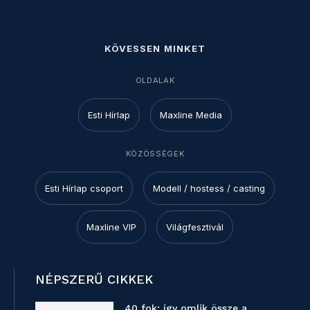
KÖVESSEN MINKET
OLDALAK
Esti Hírlap
Maxline Media
KÖZÖSSÉGEK
Esti Hírlap csoport
Modell / hostess / casting
Maxline VIP
Világfesztivál
NÉPSZERŰ CIKKEK
40 fok: így omlik össze a