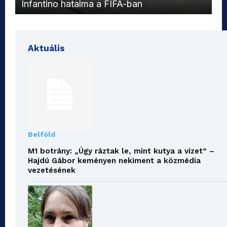
Infantino hatalma a FIFA-ban
el
Aktuális
Belföld
M1 botrány: „Úgy ráztak le, mint kutya a vizet” –
Hajdú Gábor keményen nekiment a közmédia
vezetésének