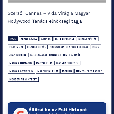
Szerző: Cannes – Vida Virág a Magyar
Hollywood Tanács elnökségi tagja
TAGS
ARANY PÁLMA
CANNES
ELITE LIFESTYLE
ERDÉLY MÁTYÁS
FILM-MOZI
FILMFESZTIVÁL
FRENCH RIVIERA FILM FESTIVAL
HERO
JEAN MOULIN
KULCSSZAVAK: CANNES-I FILMFESZTIVÁL
MAGYAR ANIMÁCIÓ
MAGYAR FILM
MAGYAR FILMESEK
MAGYAR RÖVIDFILM
MARCHÉ DU FILM
MOULIN
NEMES JELES LÁSZLÓ
NEMZETI FILMINTÉZET
Állítsd be az Esti Hírlapot