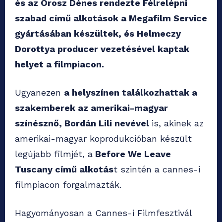
és az Orosz Dénes rendezte Félrelépni
szabad című alkotások a Megafilm Service
gyártásában készültek, és Helmeczy
Dorottya producer vezetésével kaptak
helyet a filmpiacon.
Ugyanezen
a helyszínen találkozhattak a
szakemberek az amerikai-magyar
színésznő, Bordán Lili nevével
is, akinek az
amerikai-magyar koprodukcióban készült
legújabb filmjét, a
Before We Leave
Tuscany című alkotás
t szintén a cannes-i
filmpiacon forgalmazták.
Hagyományosan a Cannes-i Filmfesztivál