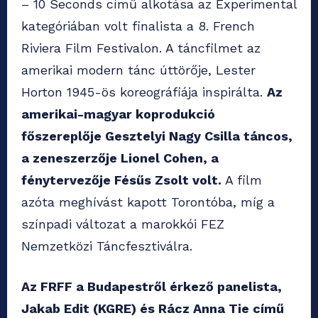
– 10 Seconds című alkotása az Experimental
kategóriában volt finalista a 8. French
Riviera Film Festivalon. A táncfilmet az
amerikai modern tánc úttörője, Lester
Horton 1945-ös koreográfiája inspirálta.
Az
amerikai-magyar koprodukció
főszereplője Gesztelyi Nagy Csilla táncos,
a zeneszerzője Lionel Cohen, a
fénytervezője Fésűs Zsolt volt.
A film
azóta meghívást kapott Torontóba, míg a
színpadi változat a marokkói FEZ
Nemzetközi Táncfesztiválra.
Az FRFF a Budapestről érkező panelista,
Jakab Edit (KGRE) és Rácz Anna Tie című