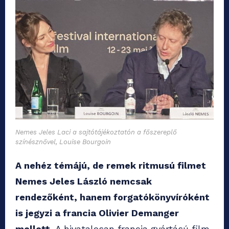
Nemes Jeles Laci a sajtótájékoztatón a főszereplő
színésznővel, Louise Bourgoin
A nehéz témájú, de remek ritmusú filmet
Nemes Jeles László nemcsak
rendezőként, hanem forgatókönyvíróként
is jegyzi a francia Olivier Demanger
mellett.
A hivatalosan francia gyártású film