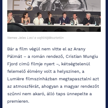
Nemes Jeles Laci a sajtótájékoztatón
Bár a film végül nem vitte el az Arany
Pálmát – a román rendező, Cristian Mungiu
Fjord című filmje nyert –, kétségtelenül
felemelő élmény volt a helyszínen, a
Lumière filmszínházban megtapasztalni azt
az atmoszférát, ahogyan a magyar rendezőt
szűnni nem akaró, álló taps ünnepelte a
premieren.