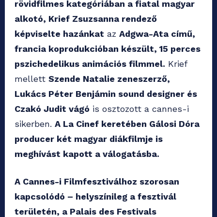
rövidfilmes kategóriában a fiatal magyar
alkotó, Krief Zsuzsanna rendező
képviselte hazánkat
az
Adgwa-Ata című,
francia koprodukcióban készült, 15 perces
pszichedelikus animációs filmmel.
Krief
mellett
Szende Natalie zeneszerző,
Lukács Péter Benjámin sound designer és
Czakó Judit vágó
is osztozott a cannes-i
sikerben.
A La Cinef keretében Gálosi Dóra
producer két magyar diákfilmje is
meghívást kapott a válogatásba.
A Cannes-i Filmfesztiválhoz szorosan
kapcsolódó – helyszínileg a fesztivál
területén, a Palais des Festivals