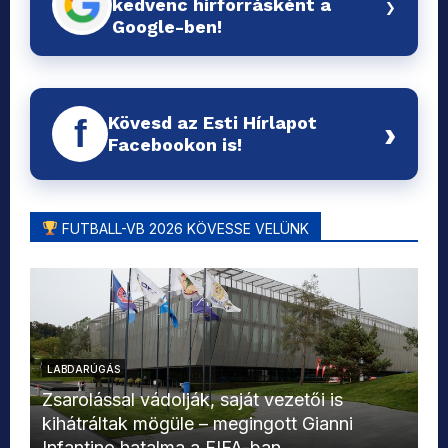
›
kedvenc hírforrásként a
Google-ben!
Kövesd az Esti Hírlapot
f
›
Facebookon is!
FUTBALL-VB 2026 KÖVESSE VELÜNK
LABDARÚGÁS
L
Zsarolással vádolják, saját vezetői is
kihátráltak mögüle – megingott Gianni
Mo
Infantino hatalma a FIFA-ban
el