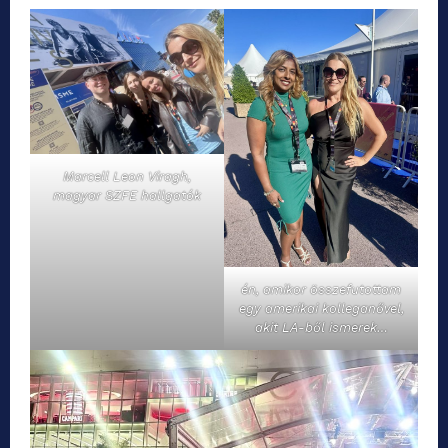
Marcell Leon Viragh,
magyar SZFE hallgatók
én, amikor összefutottam
egy amerikai kolleganővel,
akit LA-ből ismerek…