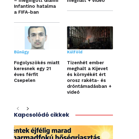
– megingott Gianni
meghalt + videó
Infantino hatalma
a FIFA-ban
Bűnügy
Külföld
Fogolyszökés miatt
Tizenhét ember
keresnek egy 21
meghalt a Kijevet
éves férfit
és környékét ért
Csepelen
orosz rakéta- és
dróntámadásban +
videó
Kapcsolódó cikkek