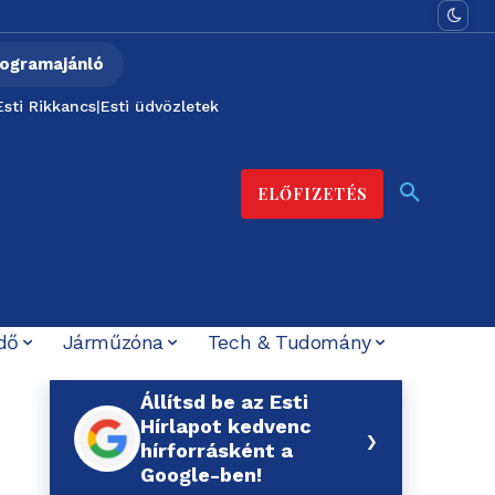
ogramajánló
Esti Rikkancs
|
Esti üdvözletek
ELŐFIZETÉS
dő
Járműzóna
Tech & Tudomány
Állítsd be az Esti
Hírlapot kedvenc
›
hírforrásként a
Google-ben!