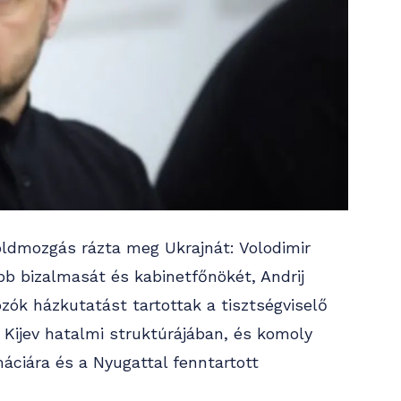
földmozgás rázta meg Ukrajnát: Volodimir
bb bizalmasát és kabinetfőnökét, Andrij
ók házkutatást tartottak a tisztségviselő
 Kijev hatalmi struktúrájában, és komoly
áciára és a Nyugattal fenntartott