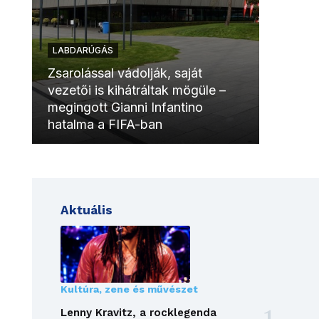
LABDARÚGÁS
LABDAR
Zsarolással vádolják, saját
vezetői is kihátráltak mögüle –
Molinóv
megingott Gianni Infantino
szurkol
hatalma a FIFA-ban
meccsk
Aktuális
Kultúra, zene és művészet
Lenny Kravitz, a rocklegenda