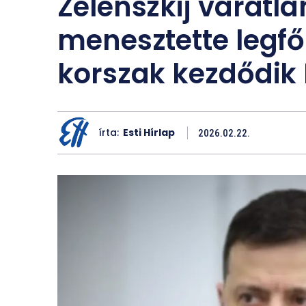
Zelenszkij váratla
menesztette legfő
korszak kezdődik 
írta:
Esti Hírlap
2026.02.22.