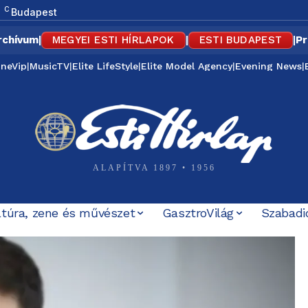
C
Budapest
rchívum
|
MEGYEI ESTI HÍRLAPOK
|
ESTI BUDAPEST
|
Pr
ineVip
|
MusicTV
|
Elite LifeStyle
|
Elite Model Agency
|
Evening News
|
ALAPÍTVA 1897 • 1956
ltúra, zene és művészet
GasztroVilág
Szabadi