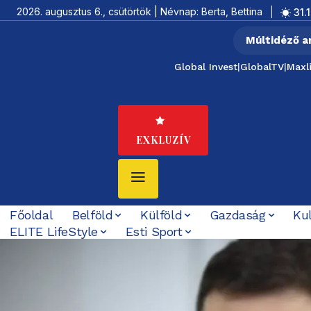
2026. augusztus 6., csütörtök | Névnap: Berta, Bettina
31.1
Múltidéző a
Global Invest
|
GlobalTV
|
Maxl
EXKLUZÍV
Főoldal
Belföld
Külföld
Gazdaság
Ku
ELITE LifeStyle
Esti Sport