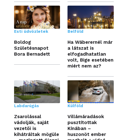
Esti üdvözletek
Belföld
Boldog
Ha Wáberernél már
Születésnapot
a látszat is
Bora Bernadett
elfogadhatatlan
volt, Bige esetében
miért nem az?
Labdarúgás
Külföld
Zsarolással
Villámáradások
vádolják, saját
pusztítottak
vezetői is
Kínában –
kihátráltak mögüle
huszonöt ember