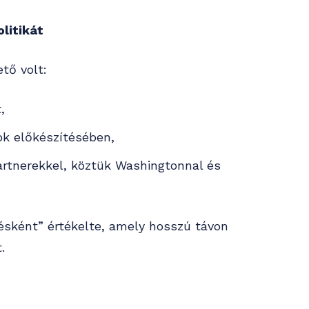
litikát
tő volt:
,
ok előkészítésében,
artnerekkel, köztük Washingtonnal és
gésként” értékelte, amely hosszú távon
.