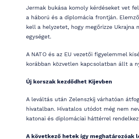
Jermak bukása komoly kérdéseket vet fel 
a háború és a diplomácia frontján. Elemző
kell a helyzetet, hogy megőrizze Ukrajna 
egységet.
A NATO és az EU vezetői figyelemmel kís
korábban közvetlen kapcsolatban állt a ny
Új korszak kezdődhet Kijevben
A leváltás után Zelenszkij várhatóan átfog
hivatalban. Hivatalos utódot még nem nev
katonai és diplomáciai háttérrel rendelkező
A következő hetek így meghatározóak le