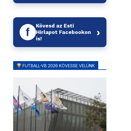
Kövesd az Esti
f
›
Hírlapot Facebookon
is!
FUTBALL-VB 2026 KÖVESSE VELÜNK