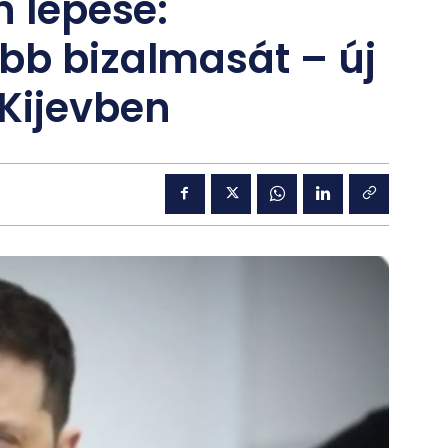
n lépése:
bb bizalmasát – új
Kijevben