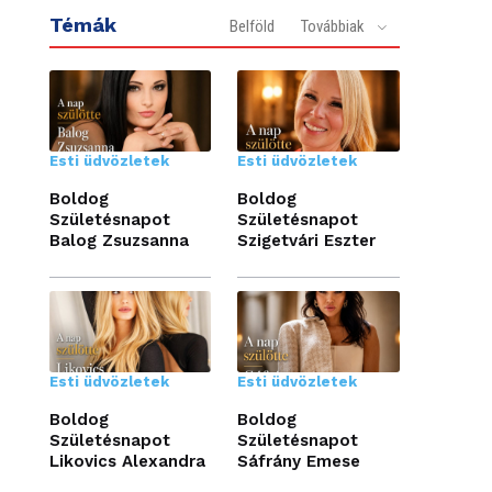
Témák
Belföld
Továbbiak
Esti üdvözletek
Esti üdvözletek
Boldog
Boldog
Születésnapot
Születésnapot
Balog Zsuzsanna
Szigetvári Eszter
Esti üdvözletek
Esti üdvözletek
Boldog
Boldog
Születésnapot
Születésnapot
Likovics Alexandra
Sáfrány Emese