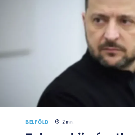
BELFÖLD
2
min.