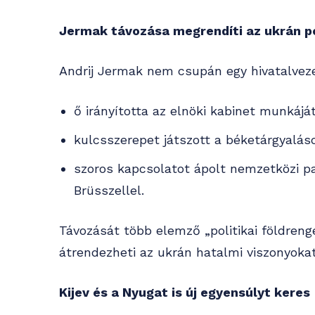
Jermak távozása megrendíti az ukrán po
Andrij Jermak nem csupán egy hivatalveze
ő irányította az elnöki kabinet munkáját
kulcsszerepet játszott a béketárgyalás
szoros kapcsolatot ápolt nemzetközi p
Brüsszellel.
Távozását több elemző „politikai földren
átrendezheti az ukrán hatalmi viszonyokat
Kijev és a Nyugat is új egyensúlyt keres