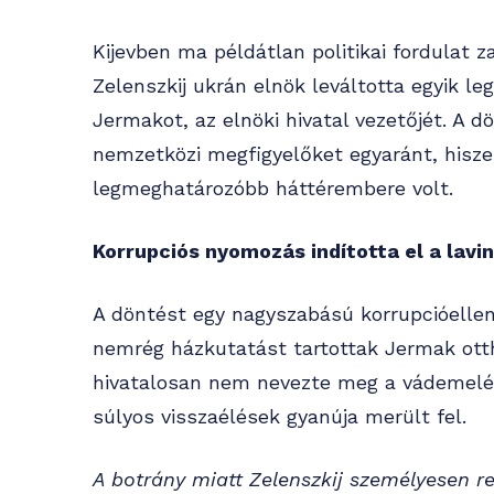
Kijevben ma példátlan politikai fordulat z
Zelenszkij ukrán elnök leváltotta egyik le
Jermakot, az elnöki hivatal vezetőjét. A dö
nemzetközi megfigyelőket egyaránt, hisze
legmeghatározóbb háttérembere volt.
Korrupciós nyomozás indította el a lavi
A döntést egy nagyszabású korrupcióellen
nemrég házkutatást tartottak Jermak otth
hivatalosan nem nevezte meg a vádemelés 
súlyos visszaélések gyanúja merült fel.
A botrány miatt Zelenszkij személyesen re