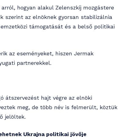
arról, hogyan alakul Zelenszkij mozgástere
k szerint az elnöknek gyorsan stabilizálnia
nemzetközi támogatását és a belső politikai
érik az eseményeket, hiszen Jermak
ugati partnerekkel.
ó átszervezést hajt végre az elnöki
eztek meg, de több név is felmerült, köztük
 jelöltek.
hetnek Ukrajna politikai jövője