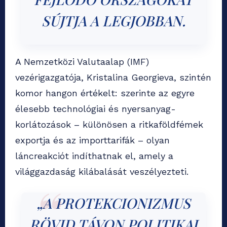
SÚJTJA A LEGJOBBAN.
A Nemzetközi Valutaalap (IMF)
vezérigazgatója, Kristalina Georgieva, szintén
komor hangon értékelt: szerinte az egyre
élesebb technológiai és nyersanyag-
korlátozások – különösen a ritkaföldfémek
exportja és az importtarifák – olyan
láncreakciót indíthatnak el, amely a
világgazdaság kilábalását veszélyezteti.
„A PROTEKCIONIZMUS
RÖVID TÁVON POLITIKAI