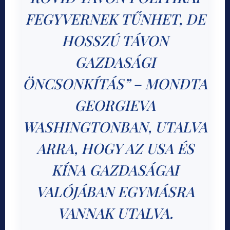
FEGYVERNEK TŰNHET, DE
HOSSZÚ TÁVON
GAZDASÁGI
ÖNCSONKÍTÁS” – MONDTA
GEORGIEVA
WASHINGTONBAN, UTALVA
ARRA, HOGY AZ USA ÉS
KÍNA GAZDASÁGAI
VALÓJÁBAN EGYMÁSRA
VANNAK UTALVA.