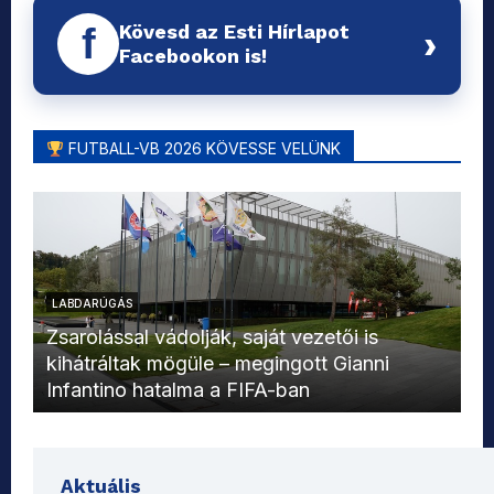
Kövesd az Esti Hírlapot
f
›
Facebookon is!
FUTBALL-VB 2026 KÖVESSE VELÜNK
LABDARÚGÁS
L
Zsarolással vádolják, saját vezetői is
kihátráltak mögüle – megingott Gianni
Mo
Infantino hatalma a FIFA-ban
el
Aktuális