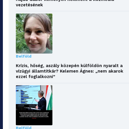
vezetésének
Belföld
Krízis, hőség, aszály közepén külföldön nyaralt a
vízügyi államtitkár? Kelemen Ágnes: „nem akarok
ezzel foglalkozni”
Belföld