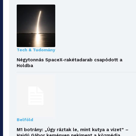
Tech & Tudomány
Négytonnás SpaceX-rakétadarab csapódott a
Holdba
Belföld
M1 botrány: „Úgy ráztak le, mint kutya a vizet” –
Hajdú Gábor keményen nekiment a közmédia