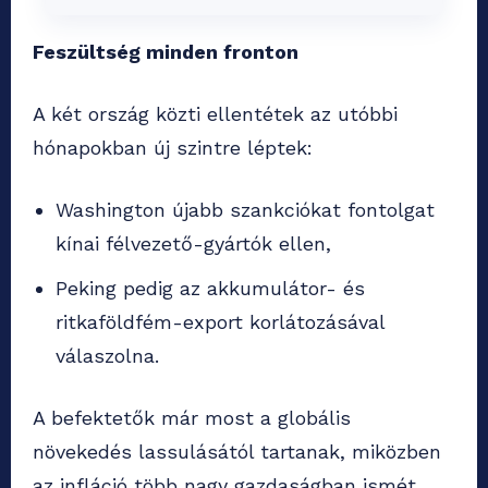
Feszültség minden fronton
A két ország közti ellentétek az utóbbi
hónapokban új szintre léptek:
Washington újabb szankciókat fontolgat
kínai félvezető-gyártók ellen,
Peking pedig az akkumulátor- és
ritkaföldfém-export korlátozásával
válaszolna.
A befektetők már most a globális
növekedés lassulásától tartanak, miközben
az infláció több nagy gazdaságban ismét