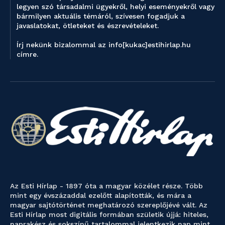
legyen szó társadalmi ügyekről, helyi eseményekről vagy
bármilyen aktuális témáról, szívesen fogadjuk a
javaslatokat, ötleteket és észrevételeket.
Írj nekünk bizalommal az info[kukac]estihirlap.hu
címre.
Az Esti Hírlap - 1897 óta a magyar közélet része. Több
mint egy évszázaddal ezelőtt alapították, és mára a
magyar sajtótörténet meghatározó szereplőjévé vált. Az
Esti Hírlap most digitális formában születik újjá: hiteles,
naprakész és sokszínű tartalommal jelentkezik nap mint