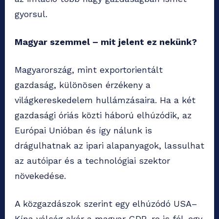
gyorsul.
Magyar szemmel – mit jelent ez nekünk?
Magyarország, mint exportorientált
gazdaság, különösen érzékeny a
világkereskedelem hullámzásaira. Ha a két
gazdasági óriás közti háború elhúzódik, az
Európai Unióban és így nálunk is
drágulhatnak az ipari alapanyagok, lassulhat
az autóipar és a technológiai szektor
növekedése.
A közgazdászok szerint egy elhúzódó USA–
Kína válság akár a magyar GDP-re is fél-egy