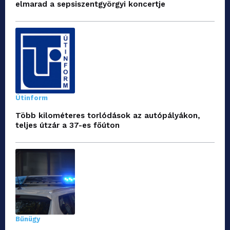
elmarad a sepsiszentgyörgyi koncertje
Útinform
Több kilométeres torlódások az autópályákon,
teljes útzár a 37-es főúton
Bűnügy