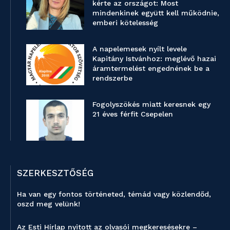
kérte az országot: Most
mindenkinek együtt kell működnie,
emberi kötelesség
A napelemesek nyílt levele
Kapitány Istvánhoz: meglévő hazai
áramtermelést engednének be a
rendszerbe
Fogolyszökés miatt keresnek egy
21 éves férfit Csepelen
SZERKESZTŐSÉG
Ha van egy fontos történeted, témád vagy közlendőd,
oszd meg velünk!
Az Esti Hírlap nyitott az olvasói megkeresésekre –