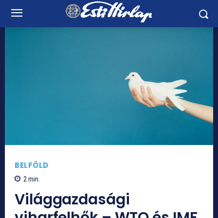
BELFÖLD
2
min.
Világgazdasági
viharfelhők – WTO és IMF