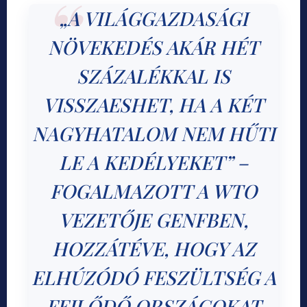
„A VILÁGGAZDASÁGI
NÖVEKEDÉS AKÁR HÉT
SZÁZALÉKKAL IS
VISSZAESHET, HA A KÉT
NAGYHATALOM NEM HŰTI
LE A KEDÉLYEKET” –
FOGALMAZOTT A WTO
VEZETŐJE GENFBEN,
HOZZÁTÉVE, HOGY AZ
ELHÚZÓDÓ FESZÜLTSÉG A
FEJLŐDŐ ORSZÁGOKAT