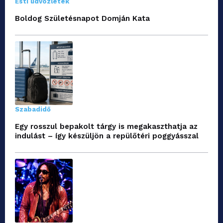
Esti üdvözletek
Boldog Születésnapot Domján Kata
Szabadidő
Egy rosszul bepakolt tárgy is megakaszthatja az
indulást – így készüljön a repülőtéri poggyásszal