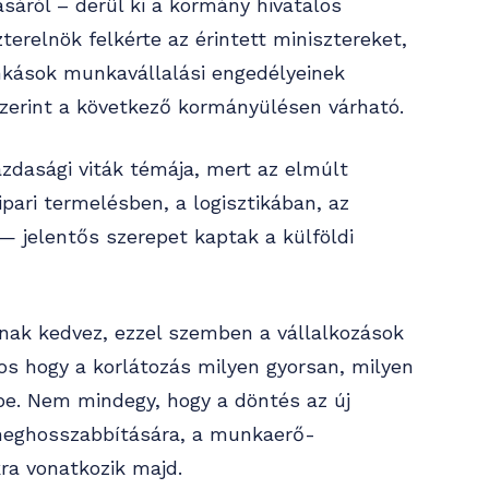
áról – derül ki a kormány hivatalos
zterelnök felkérte az érintett minisztereket,
kások munkavállalási engedélyeinek
 szerint a következő kormányülésen várható.
zdasági viták témája, mert az elmúlt
ari termelésben, a logisztikában, az
— jelentős szerepet kaptak a külföldi
nak kedvez, ezzel szemben a vállalkozások
s hogy a korlátozás milyen gyorsan, milyen
tbe. Nem mindegy, hogy a döntés az új
meghosszabbítására, a munkaerő-
ra vonatkozik majd.