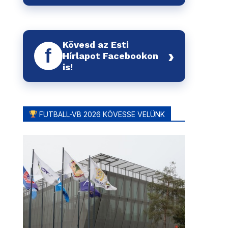
Kövesd az Esti
f
›
Hírlapot Facebookon
is!
FUTBALL-VB 2026 KÖVESSE VELÜNK