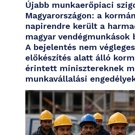
Újabb munkaerőpiaci szigo
Magyarországon: a kormány
napirendre került a harma
magyar vendégmunkások be
A bejelentés nem végleges
előkészítés alatt álló korm
érintett minisztereknek m
munkavállalási engedélyek