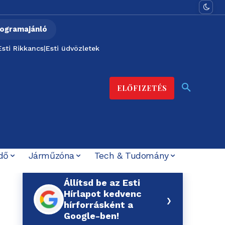
ogramajánló
Esti Rikkancs
|
Esti üdvözletek
ELŐFIZETÉS
dő
Járműzóna
Tech & Tudomány
Állítsd be az Esti
Hírlapot kedvenc
›
hírforrásként a
Google-ben!