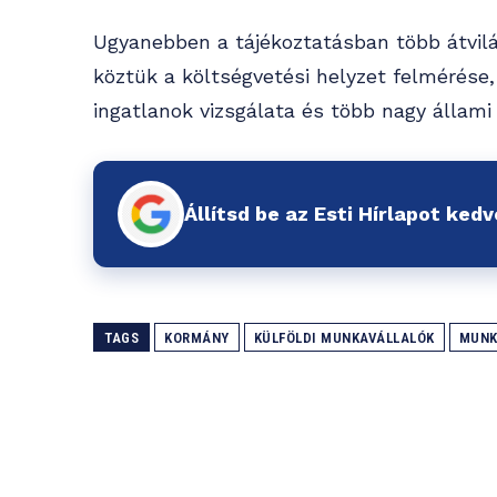
Ugyanebben a tájékoztatásban több átvilág
köztük a költségvetési helyzet felmérése
ingatlanok vizsgálata és több nagy állami 
Állítsd be az Esti Hírlapot ked
TAGS
KORMÁNY
KÜLFÖLDI MUNKAVÁLLALÓK
MUNK