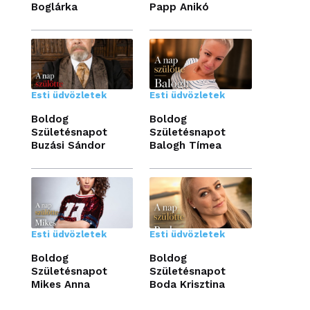
Boglárka
Papp Anikó
Esti üdvözletek
Esti üdvözletek
Boldog
Boldog
Születésnapot
Születésnapot
Buzási Sándor
Balogh Tímea
Esti üdvözletek
Esti üdvözletek
Boldog
Boldog
Születésnapot
Születésnapot
Mikes Anna
Boda Krisztina