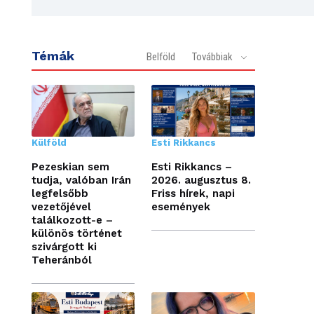
Témák
Belföld
Továbbiak
Külföld
Esti Rikkancs
Pezeskian sem
Esti Rikkancs –
tudja, valóban Irán
2026. augusztus 8.
legfelsőbb
Friss hírek, napi
vezetőjével
események
találkozott-e –
különös történet
szivárgott ki
Teheránból