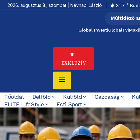
C
2026. augusztus 8., szombat | Névnap: László
31.7
Bud
Múltidéző a
Global Invest
|
GlobalTV
|
Maxl
EXKLUZÍV
Főoldal
Belföld
Külföld
Gazdaság
Ku
ELITE LifeStyle
Esti Sport