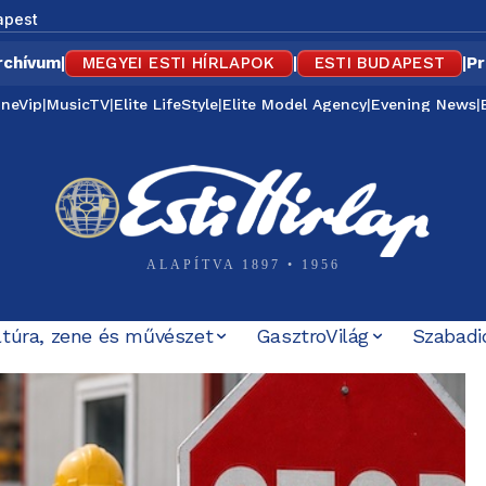
apest
rchívum
|
MEGYEI ESTI HÍRLAPOK
|
ESTI BUDAPEST
|
Pr
ineVip
|
MusicTV
|
Elite LifeStyle
|
Elite Model Agency
|
Evening News
|
ALAPÍTVA 1897 • 1956
ltúra, zene és művészet
GasztroVilág
Szabadi