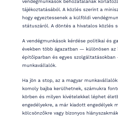
vendégmunkások behozatalának korlátozás
tájékoztatásából. A közlés szerint a minis
hogy egyeztessenek a külföldi vendégmun
státuszáról. A döntés a hivatalos közlés
A vendégmunkások kérdése politikai és ga
években több ágazatban — különösen az ip
építőiparban és egyes szolgáltatásokban 
munkavállalók.
Ha jön a stop, az a magyar munkavállalók
komoly bajba kerülhetnek, számukra fonto
körben és milyen kivételekkel léphet éle
engedélyekre, a már kiadott engedélyek 
kölcsönzőkre vagy bizonyos hiányszakmák