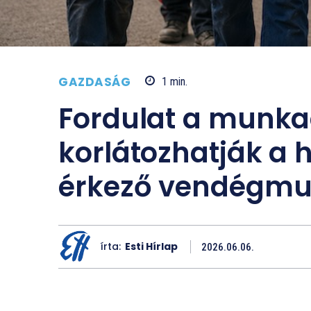
GAZDASÁG
1
min.
Fordulat a munka
korlátozhatják a
érkező vendégmu
írta:
Esti Hírlap
2026.06.06.