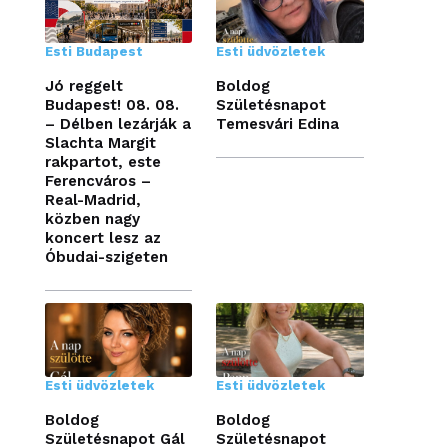
Esti Budapest
Esti üdvözletek
Jó reggelt
Boldog
Budapest! 08. 08.
Születésnapot
– Délben lezárják a
Temesvári Edina
Slachta Margit
rakpartot, este
Ferencváros –
Real-Madrid,
közben nagy
koncert lesz az
Óbudai-szigeten
Esti üdvözletek
Esti üdvözletek
Boldog
Boldog
Születésnapot Gál
Születésnapot