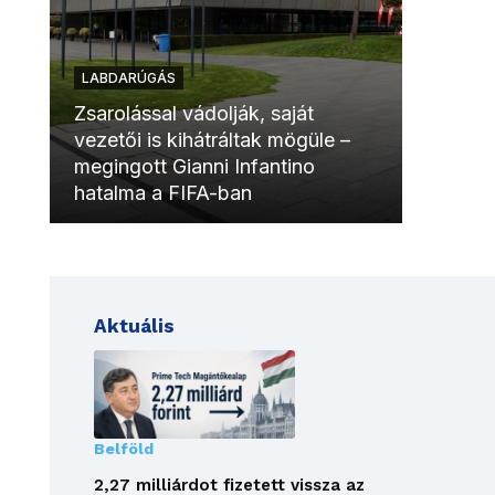
LABDARÚGÁS
LABDAR
Zsarolással vádolják, saját
vezetői is kihátráltak mögüle –
Molinóv
megingott Gianni Infantino
szurkol
hatalma a FIFA-ban
meccsk
Aktuális
Belföld
2,27 milliárdot fizetett vissza az