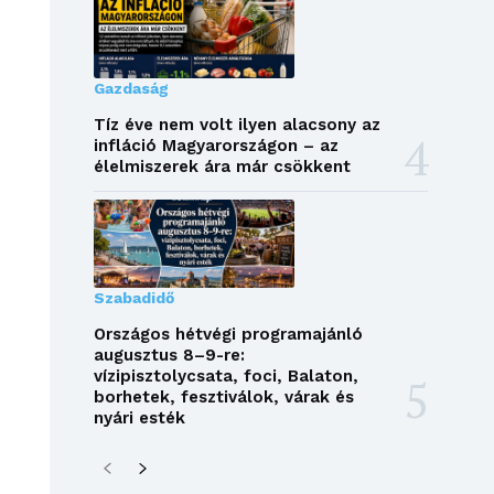
Gazdaság
Tíz éve nem volt ilyen alacsony az
infláció Magyarországon – az
élelmiszerek ára már csökkent
Szabadidő
Országos hétvégi programajánló
augusztus 8–9-re:
vízipisztolycsata, foci, Balaton,
borhetek, fesztiválok, várak és
nyári esték