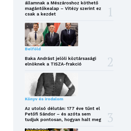
államnak a Mészároshoz köthető
magántőkealap – Vitézy szerint ez
csak a kezdet
Belföld
Baka Andrást jelöli köztársasági
elnöknek a TISZA-frakció
Könyv és irodalom
Az utolsó délután: 177 éve tűnt el
Petőfi Sándor – és azóta sem
tudjuk pontosan, hogyan halt meg