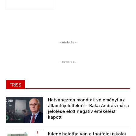
- Hirdetés -
- Hirdetés -
FRISS
Hatvanezren mondtak véleményt az
államfőjelöltekről – Baka András már a
jelölése előtt negatív értékelést
kapott
Kilenc halottja van a thaiföldi iskolai