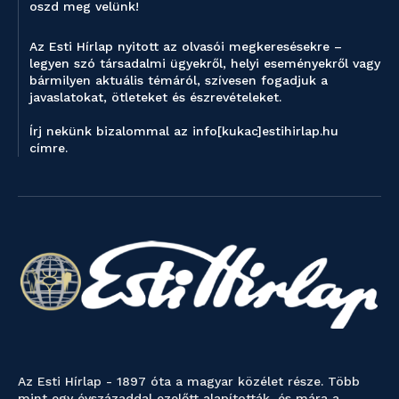
oszd meg velünk!
Az Esti Hírlap nyitott az olvasói megkeresésekre –
legyen szó társadalmi ügyekről, helyi eseményekről vagy
bármilyen aktuális témáról, szívesen fogadjuk a
javaslatokat, ötleteket és észrevételeket.
Írj nekünk bizalommal az info[kukac]estihirlap.hu
címre.
Az Esti Hírlap - 1897 óta a magyar közélet része. Több
mint egy évszázaddal ezelőtt alapították, és mára a