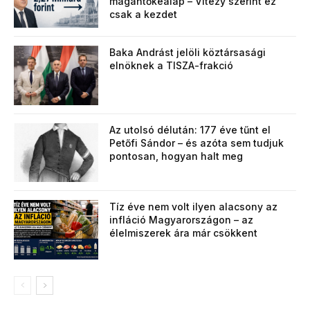
magántőkealap – Vitézy szerint ez
csak a kezdet
Baka Andrást jelöli köztársasági
elnöknek a TISZA-frakció
Az utolsó délután: 177 éve tűnt el
Petőfi Sándor – és azóta sem tudjuk
pontosan, hogyan halt meg
Tíz éve nem volt ilyen alacsony az
infláció Magyarországon – az
élelmiszerek ára már csökkent