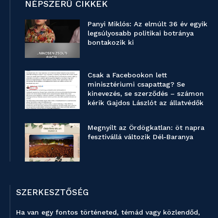
NÉPSZERŰ CIKKEK
Panyi Miklós: Az elmúlt 36 év egyik
legsúlyosabb politikai botránya
bontakozik ki
Csak a Facebookon lett
minisztériumi csapattag? Se
kinevezés, se szerződés – számon
kérik Gajdos Lászlót az állatvédők
Megnyílt az Ördögkatlan: öt napra
fesztivállá változik Dél-Baranya
SZERKESZTŐSÉG
Ha van egy fontos történeted, témád vagy közlendőd,