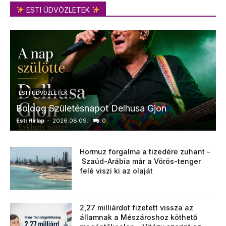
ESTI ÜDVÖZLETEK
ESTI ÜDVÖZLETEK
Boldog Születésnapot Delhusa Gjon
Esti Hírlap
-
2026.08.09.
0
E
Hormuz forgalma a tizedére zuhant –
Szaúd-Arábia már a Vörös-tenger
felé viszi ki az olaját
2,27 milliárdot fizetett vissza az
államnak a Mészároshoz köthető