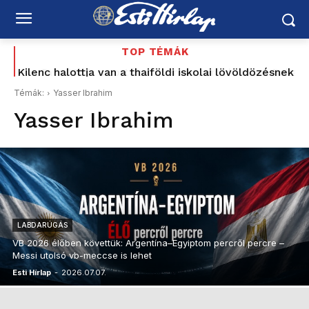
TOP TÉMÁK
Kilenc halottja van a thaiföldi iskolai lövöldözésnek
Tata 1956: a sortűz története, amely most Baka
Andrásig ért – korabeli MTV Híradó-felvétellel –
Témák:
Yasser Ibrahim
Schiffer elővette a Korbely-ügyet, a Mi Hazánk és
Yasser Ibrahim
a...
LABDARÚGÁS
VB 2026 élőben követtük: Argentína–Egyiptom percről percre –
Messi utolsó vb-meccse is lehet
Esti Hírlap
-
2026.07.07.