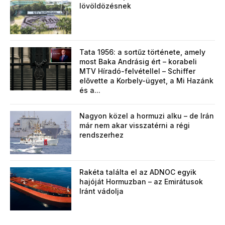
lövöldözésnek
Tata 1956: a sortűz története, amely
most Baka Andrásig ért – korabeli
MTV Híradó-felvétellel – Schiffer
elővette a Korbely-ügyet, a Mi Hazánk
és a...
Nagyon közel a hormuzi alku – de Irán
már nem akar visszatérni a régi
rendszerhez
Rakéta találta el az ADNOC egyik
hajóját Hormuzban – az Emirátusok
Iránt vádolja