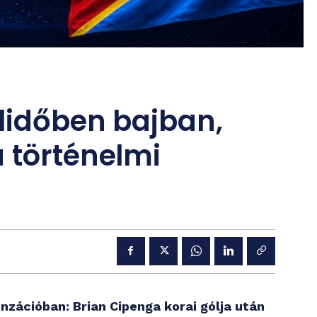
élidőben bajban,
 történelmi
enzációban: Brian Cipenga korai gólja után