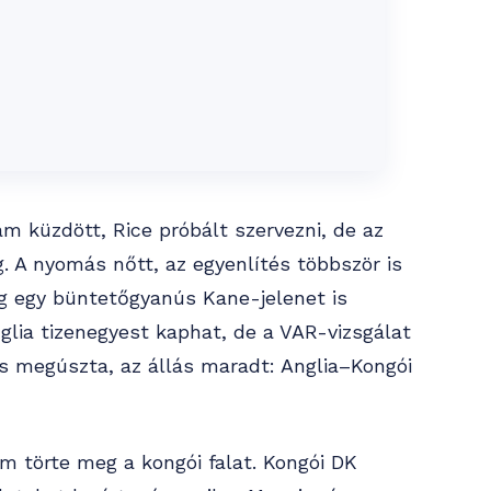
am küzdött, Rice próbált szervezni, de az
. A nyomás nőtt, az egyenlítés többször is
ég egy büntetőgyanús Kane-jelenet is
nglia tizenegyest kaphat, de a VAR-vizsgálat
s megúszta, az állás maradt: Anglia–Kongói
m törte meg a kongói falat. Kongói DK