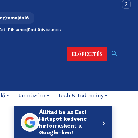
ogramajánló
Esti Rikkancs
|
Esti üdvözletek
ELŐFIZETÉS
dő
Járműzóna
Tech & Tudomány
Állítsd be az Esti
Hírlapot kedvenc
›
hírforrásként a
Google-ben!