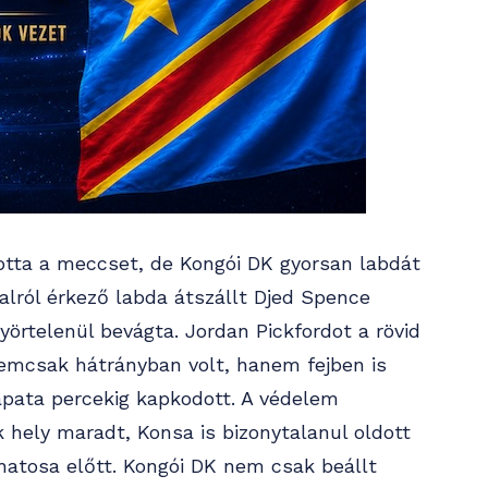
totta a meccset, de Kongói DK gyorsan labdát
ldalról érkező labda átszállt Djed Spence
yörtelenül bevágta. Jordan Pickfordot a rövid
nemcsak hátrányban volt, hanem fejben is
apata percekig kapkodott. A védelem
 hely maradt, Konsa is bizonytalanul oldott
hatosa előtt. Kongói DK nem csak beállt