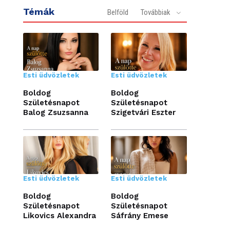
Témák
Belföld
Továbbiak
Esti üdvözletek
Esti üdvözletek
Boldog
Boldog
Születésnapot
Születésnapot
Balog Zsuzsanna
Szigetvári Eszter
Esti üdvözletek
Esti üdvözletek
Boldog
Boldog
Születésnapot
Születésnapot
Likovics Alexandra
Sáfrány Emese