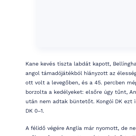
Kane kevés tiszta labdát kapott, Bellingh
angol támadójátékból hiányzott az élesség
ott volt a levegőben, és a 45. percben m
borzolta a kedélyeket: elsőre úgy tűnt, A
után nem adtak büntetőt. Kongói DK ezt i
DK 0–1.
A félidő végére Anglia már nyomott, de ne