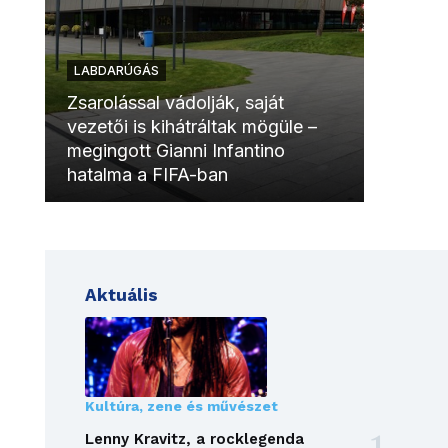
LABDARÚGÁS
LABDAR
Zsarolással vádolják, saját
vezetői is kihátráltak mögüle –
Molinóv
megingott Gianni Infantino
szurkol
hatalma a FIFA-ban
meccsk
Aktuális
Kultúra, zene és művészet
Lenny Kravitz, a rocklegenda