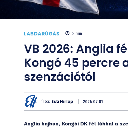
LABDARÚGÁS
3
min.
VB 2026: Anglia f
Kongó 45 percre a
szenzációtól
írta:
Esti Hírlap
2026.07.01.
Anglia bajban, Kongói DK fél lábbal a sz