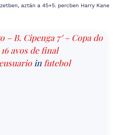
yzetben, aztán a 45+5. percben Harry Kane
o – B. Cipenga 7′ – Copa do
6 avos de final
usuario
in
futebol