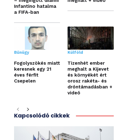
– megingott Gianni
meghalt + videó
Infantino hatalma
a FIFA-ban
Bűnügy
Külföld
Fogolyszökés miatt
Tizenhét ember
keresnek egy 21
meghalt a Kijevet
éves férfit
és környékét ért
Csepelen
orosz rakéta- és
dróntámadásban +
videó
Kapcsolódó cikkek