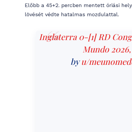
Előbb a 45+2. percben mentett óriási hel
lövését védte hatalmas mozdulattal.
Inglaterra 0-[1] RD Cong
Mundo 2026, 1
by
u/meunomede