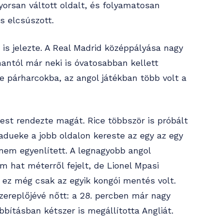
gyorsan váltott oldalt, és folyamatosan
s elcsúszott.
 is jelezte. A Real Madrid középpályása nagy
antól már neki is óvatosabban kellett
e párharcokba, az angol játékban több volt a
est rendezte magát. Rice többször is próbált
Madueke a jobb oldalon kereste az egy az egy
dnem egyenlített. A legnagyobb angol
 hat méterről fejelt, de Lionel Mpasi
 ez még csak az egyik kongói mentés volt.
szereplőjévé nőtt: a 28. percben már nagy
bbításban kétszer is megállította Angliát.