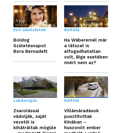
Esti üdvözletek
Belföld
Boldog
Ha Wáberernél már
Születésnapot
a látszat is
Bora Bernadett
elfogadhatatlan
volt, Bige esetében
miért nem az?
Labdarúgás
Külföld
Zsarolással
Villámáradások
vádolják, saját
pusztítottak
vezetői is
Kínában –
kihátráltak mögüle
huszonöt ember