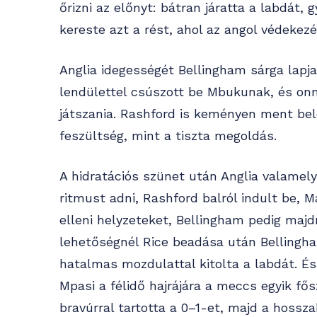
őrizni az előnyt: bátran járatta a labdát, 
kereste azt a rést, ahol az angol védekezé
Anglia idegességét Bellingham sárga lapja
lendülettel csúszott be Mbukunak, és onn
játszania. Rashford is keményen ment bel
feszültség, mint a tiszta megoldás.
A hidratációs szünet után Anglia valamely
ritmust adni, Rashford balról indult be, 
elleni helyzeteket, Bellingham pedig maj
lehetőségnél Rice beadása után Bellingham
hatalmas mozdulattal kitolta a labdát. És
Mpasi a félidő hajrájára a meccs egyik fő
bravúrral tartotta a 0–1-et, majd a hossza