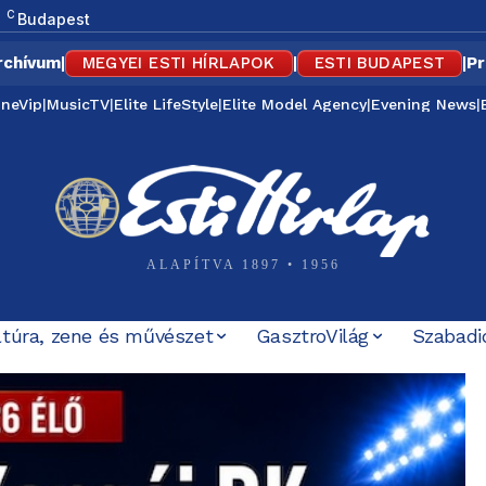
C
Budapest
rchívum
|
MEGYEI ESTI HÍRLAPOK
|
ESTI BUDAPEST
|
Pr
ineVip
|
MusicTV
|
Elite LifeStyle
|
Elite Model Agency
|
Evening News
|
ALAPÍTVA 1897 • 1956
ltúra, zene és művészet
GasztroVilág
Szabadi