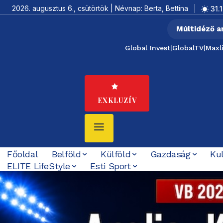
2026. augusztus 6., csütörtök | Névnap: Berta, Bettina
31.1
Múltidéző a
Global Invest
|
GlobalTV
|
Maxl
EXKLUZÍV
Főoldal
Belföld
Külföld
Gazdaság
Ku
ELITE LifeStyle
Esti Sport