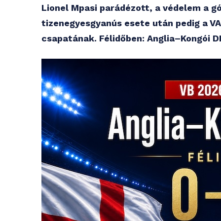
Lionel Mpasi parádézott, a védelem a gó
tizenegyesgyanús esete után pedig a V
csapatának. Félidőben: Anglia–Kongói D