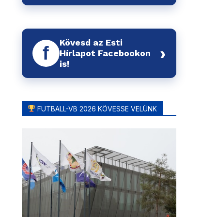
Kövesd az Esti
f
›
Hírlapot Facebookon
is!
FUTBALL-VB 2026 KÖVESSE VELÜNK