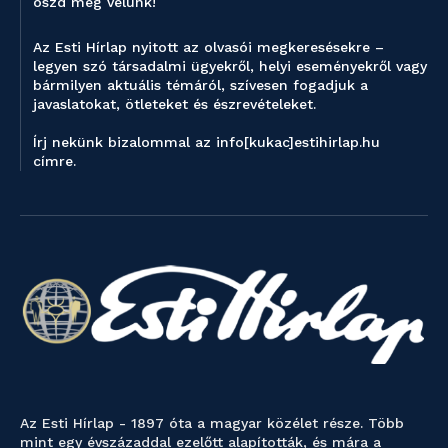
oszd meg velünk!
Az Esti Hírlap nyitott az olvasói megkeresésekre –
legyen szó társadalmi ügyekről, helyi eseményekről vagy
bármilyen aktuális témáról, szívesen fogadjuk a
javaslatokat, ötleteket és észrevételeket.
Írj nekünk bizalommal az info[kukac]estihirlap.hu
címre.
Az Esti Hírlap - 1897 óta a magyar közélet része. Több
mint egy évszázaddal ezelőtt alapították, és mára a