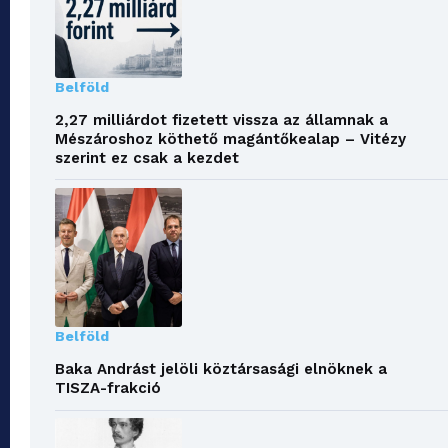
Belföld
2,27 milliárdot fizetett vissza az államnak a
Mészároshoz köthető magántőkealap – Vitézy
szerint ez csak a kezdet
Belföld
Baka Andrást jelöli köztársasági elnöknek a
TISZA-frakció