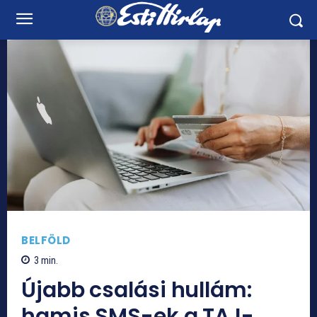
BELFÖLD
3
min.
Újabb csalási hullám:
hamis SMS-ek a TAJ-