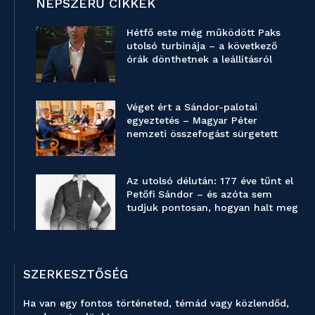
NÉPSZERŰ CIKKEK
Hétfő este még működött Paks
utolsó turbinája – a következő
órák dönthetnek a leállításról
Véget ért a Sándor-palotai
egyeztetés – Magyar Péter
nemzeti összefogást sürgetett
Az utolsó délután: 177 éve tűnt el
Petőfi Sándor – és azóta sem
tudjuk pontosan, hogyan halt meg
SZERKESZTŐSÉG
Ha van egy fontos történeted, témád vagy közlendőd,