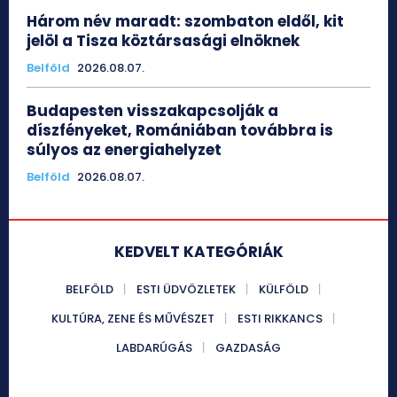
Három név maradt: szombaton eldől, kit
jelöl a Tisza köztársasági elnöknek
Belföld
2026.08.07.
Budapesten visszakapcsolják a
díszfényeket, Romániában továbbra is
súlyos az energiahelyzet
Belföld
2026.08.07.
KEDVELT KATEGÓRIÁK
BELFÖLD
ESTI ÜDVÖZLETEK
KÜLFÖLD
KULTÚRA, ZENE ÉS MŰVÉSZET
ESTI RIKKANCS
LABDARÚGÁS
GAZDASÁG