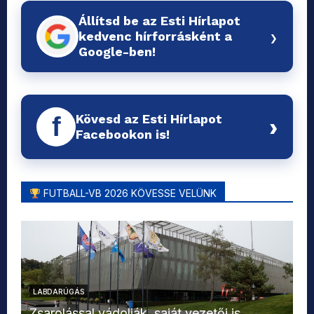
Állítsd be az Esti Hírlapot
›
kedvenc hírforrásként a
Google-ben!
Kövesd az Esti Hírlapot
f
›
Facebookon is!
FUTBALL-VB 2026 KÖVESSE VELÜNK
LABDARÚGÁS
L
Zsarolással vádolják, saját vezetői is