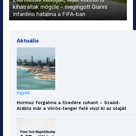
kihátráltak mögüle – megingott Gianni
Mo
Infantino hatalma a FIFA-ban
el
Aktuális
Egyéb
Hormuz forgalma a tizedére zuhant – Szaúd-
Arábia már a Vörös-tenger felé viszi ki az olaját