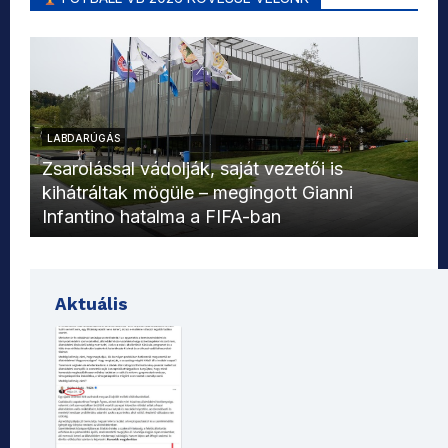
LABDARÚGÁS
L
Zsarolással vádolják, saját vezetői is
kihátráltak mögüle – megingott Gianni
Mo
Infantino hatalma a FIFA-ban
el
Aktuális