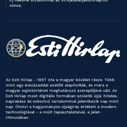
címre.
Az Esti Hírlap - 1897 óta a magyar közélet része. Több
mint egy évszázaddal ezelőtt alapították, és mára a
magyar sajtótörténet meghatározó szereplőjévé vált. Az
Esti Hírlap most digitális formában születik újjá: hiteles,
naprakész és sokszínű tartalommal jelentkezik nap mint
nap. Ötvözi a hagyományos újságírás értékeit a modern
technológiával - a múlt tapasztalataival, a jelen
ritmusában.