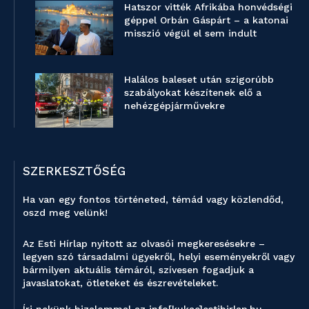
Hatszor vitték Afrikába honvédségi
géppel Orbán Gáspárt – a katonai
misszió végül el sem indult
Halálos baleset után szigorúbb
szabályokat készítenek elő a
nehézgépjárművekre
SZERKESZTŐSÉG
Ha van egy fontos történeted, témád vagy közlendőd,
oszd meg velünk!
Az Esti Hírlap nyitott az olvasói megkeresésekre –
legyen szó társadalmi ügyekről, helyi eseményekről vagy
bármilyen aktuális témáról, szívesen fogadjuk a
javaslatokat, ötleteket és észrevételeket.
Írj nekünk bizalommal az info[kukac]estihirlap.hu