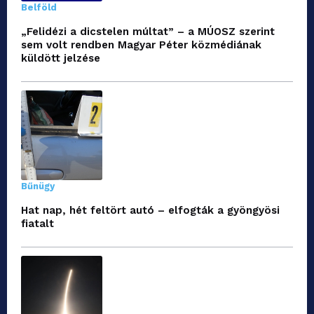
Belföld
„Felidézi a dicstelen múltat” – a MÚOSZ szerint
sem volt rendben Magyar Péter közmédiának
küldött jelzése
Bűnügy
Hat nap, hét feltört autó – elfogták a gyöngyösi
fiatalt