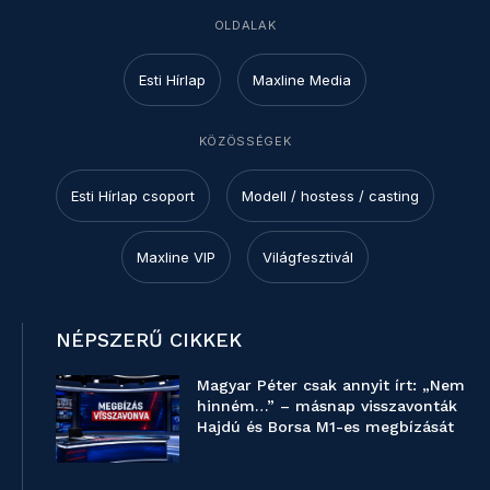
OLDALAK
Esti Hírlap
Maxline Media
KÖZÖSSÉGEK
Esti Hírlap csoport
Modell / hostess / casting
Maxline VIP
Világfesztivál
NÉPSZERŰ CIKKEK
Magyar Péter csak annyit írt: „Nem
hinném…” – másnap visszavonták
Hajdú és Borsa M1-es megbízását