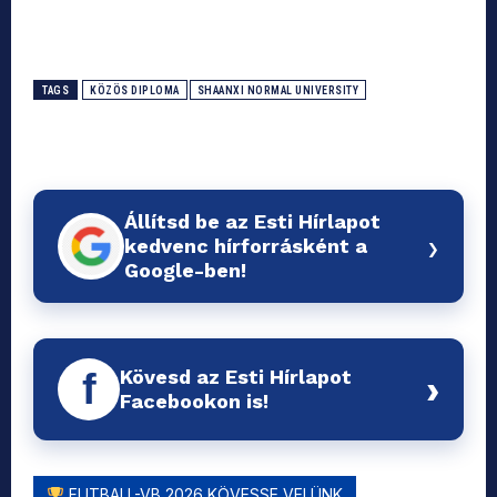
TAGS
KÖZÖS DIPLOMA
SHAANXI NORMAL UNIVERSITY
Állítsd be az Esti Hírlapot
›
kedvenc hírforrásként a
Google-ben!
Kövesd az Esti Hírlapot
f
›
Facebookon is!
FUTBALL-VB 2026 KÖVESSE VELÜNK