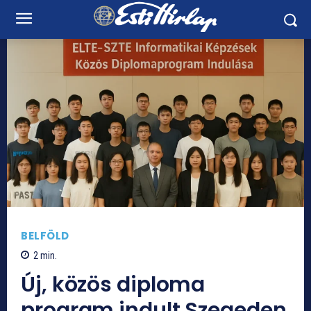
BELFÖLD
2
min.
Új, közös diploma
program indult Szegeden