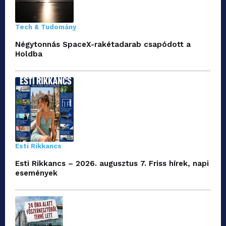
Tech & Tudomány
Négytonnás SpaceX-rakétadarab csapódott a
Holdba
Esti Rikkancs
Esti Rikkancs – 2026. augusztus 7. Friss hírek, napi
események