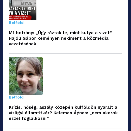
Belföld
M1 botrány: „Úgy ráztak le, mint kutya a vizet” –
Hajdú Gábor keményen nekiment a közmédia
vezetésének
Belföld
Krízis, hőség, aszály közepén külföldön nyaralt a
vízügyi államtitkár? Kelemen Ágnes: „nem akarok
ezzel foglalkozni”