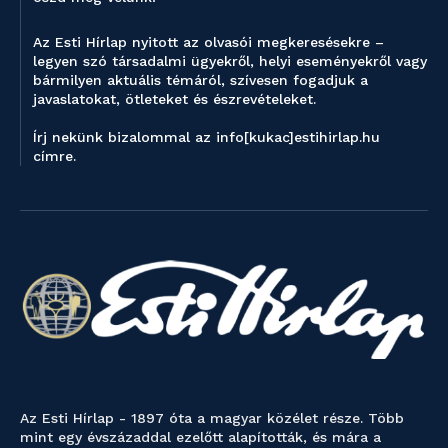
Az Esti Hírlap nyitott az olvasói megkeresésekre –
legyen szó társadalmi ügyekről, helyi eseményekről vagy
bármilyen aktuális témáról, szívesen fogadjuk a
javaslatokat, ötleteket és észrevételeket.
Írj nekünk bizalommal az info[kukac]estihirlap.hu
címre.
Az Esti Hírlap - 1897 óta a magyar közélet része. Több
mint egy évszázaddal ezelőtt alapították, és mára a