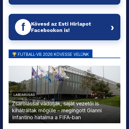
Kövesd az Esti Hírlapot
f
›
Facebookon is!
FUTBALL-VB 2026 KÖVESSE VELÜNK
LABDARÚGÁS
L
Zsarolással vádolják, saját vezetői is
kihátráltak mögüle – megingott Gianni
Mo
Infantino hatalma a FIFA-ban
el