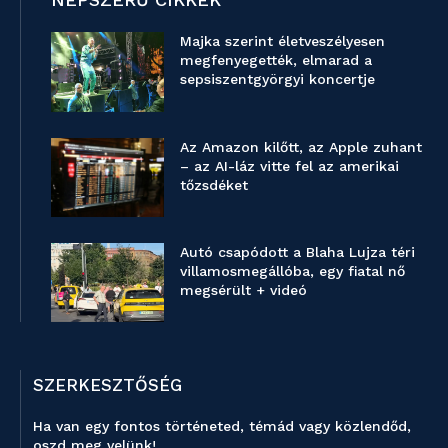
Majka szerint életveszélyesen
megfenyegették, elmarad a
sepsiszentgyörgyi koncertje
Az Amazon kilőtt, az Apple zuhant
– az AI-láz vitte fel az amerikai
tőzsdéket
Autó csapódott a Blaha Lujza téri
villamosmegállóba, egy fiatal nő
megsérült + videó
SZERKESZTŐSÉG
Ha van egy fontos történeted, témád vagy közlendőd,
oszd meg velünk!