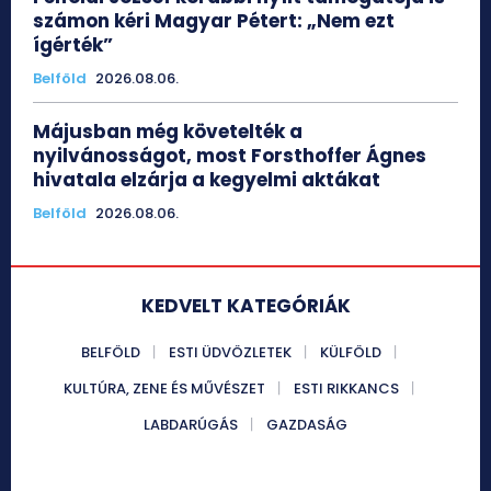
számon kéri Magyar Pétert: „Nem ezt
ígérték”
Belföld
2026.08.06.
Májusban még követelték a
nyilvánosságot, most Forsthoffer Ágnes
hivatala elzárja a kegyelmi aktákat
Belföld
2026.08.06.
KEDVELT KATEGÓRIÁK
BELFÖLD
ESTI ÜDVÖZLETEK
KÜLFÖLD
KULTÚRA, ZENE ÉS MŰVÉSZET
ESTI RIKKANCS
LABDARÚGÁS
GAZDASÁG