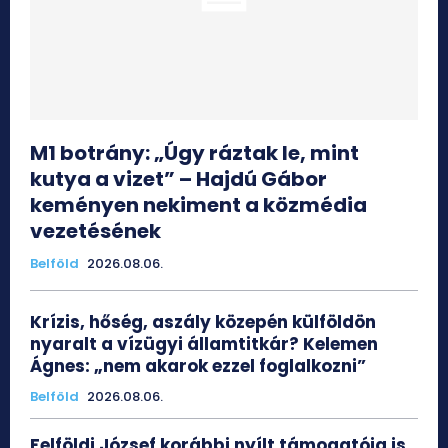
M1 botrány: „Úgy ráztak le, mint
kutya a vizet” – Hajdú Gábor
keményen nekiment a közmédia
vezetésének
Belföld
2026.08.06.
Krízis, hőség, aszály közepén külföldön
nyaralt a vízügyi államtitkár? Kelemen
Ágnes: „nem akarok ezzel foglalkozni”
Belföld
2026.08.06.
Felföldi József korábbi nyílt támogatója is