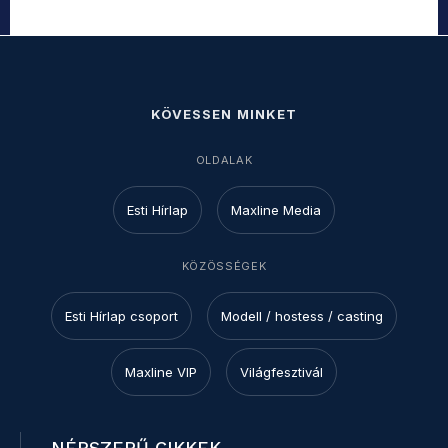
KÖVESSEN MINKET
OLDALAK
Esti Hírlap
Maxline Media
KÖZÖSSÉGEK
Esti Hírlap csoport
Modell / hostess / casting
Maxline VIP
Világfesztivál
NÉPSZERŰ CIKKEK