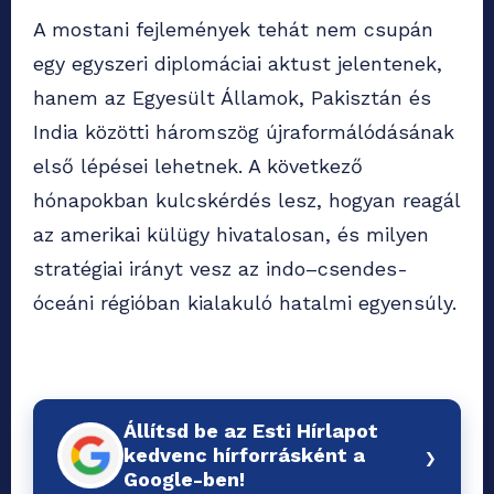
A mostani fejlemények tehát nem csupán
egy egyszeri diplomáciai aktust jelentenek,
hanem az Egyesült Államok, Pakisztán és
India közötti háromszög újraformálódásának
első lépései lehetnek. A következő
hónapokban kulcskérdés lesz, hogyan reagál
az amerikai külügy hivatalosan, és milyen
stratégiai irányt vesz az indo–csendes-
óceáni régióban kialakuló hatalmi egyensúly.
Állítsd be az Esti Hírlapot
›
kedvenc hírforrásként a
Google-ben!