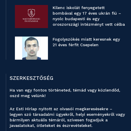
Kilenc iskolát fenyegetett
bombával egy 17 éves ukrán fiú –
nyolc budapesti és egy
oroszországi intézményt vett célba
Fogolyszökés miatt keresnek egy
21 éves férfit Csepelen
SZERKESZTŐSÉG
Ha van egy fontos történeted, témád vagy közlendőd,
oszd meg velünk!
Az Esti Hírlap nyitott az olvasói megkeresésekre –
legyen szó társadalmi ügyekről, helyi eseményekről vagy
bármilyen aktuális témáról, szívesen fogadjuk a
javaslatokat, ötleteket és észrevételeket.