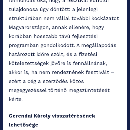
felmondás oka, hogy a fesztivál külföldi
tulajdonosa úgy döntött: a jelenlegi
struktúrában nem vállal további kockázatot
Magyarországon, annak ellenére, hogy
korábban hosszabb távú fejlesztési
programban gondolkodott. A megállapodás
határozott időre szólt, és a fizetési
kötelezettségek jövőre is fennállnának,
akkor is, ha nem rendeznének fesztivált –
ezért a cég a szerződés közös
megegyezéssel történő megszüntetését
kérte.
Gerendai Károly visszatérésének
lehetősége