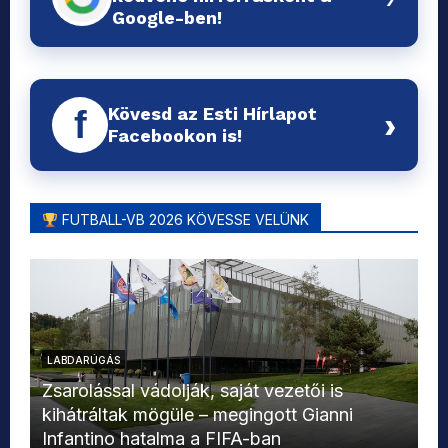
Google-ben!
Kövesd az Esti Hírlapot
f
›
Facebookon is!
FUTBALL-VB 2026 KÖVESSE VELÜNK
LABDARÚGÁS
L
Zsarolással vádolják, saját vezetői is
kihátráltak mögüle – megingott Gianni
Mo
Infantino hatalma a FIFA-ban
el