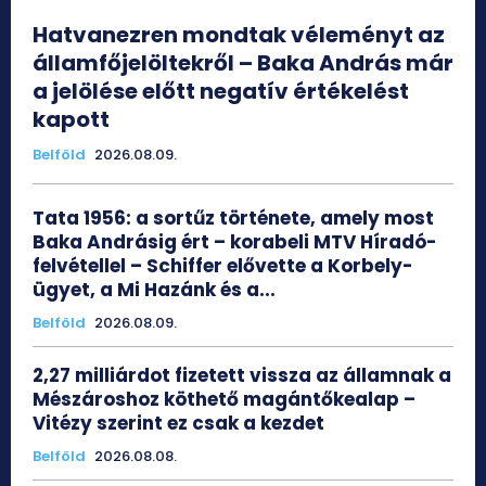
Hatvanezren mondtak véleményt az
államfőjelöltekről – Baka András már
a jelölése előtt negatív értékelést
kapott
Belföld
2026.08.09.
Tata 1956: a sortűz története, amely most
Baka Andrásig ért – korabeli MTV Híradó-
felvétellel – Schiffer elővette a Korbely-
ügyet, a Mi Hazánk és a...
Belföld
2026.08.09.
2,27 milliárdot fizetett vissza az államnak a
Mészároshoz köthető magántőkealap –
Vitézy szerint ez csak a kezdet
Belföld
2026.08.08.