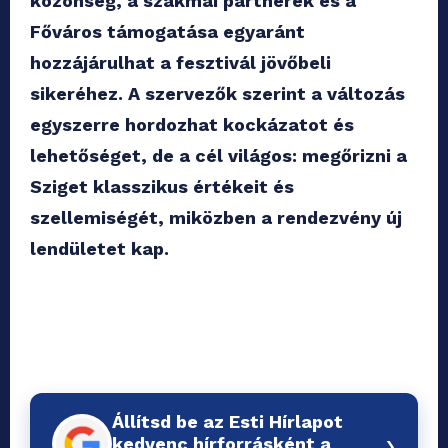
közönség, a szakmai partnerek és a
Főváros támogatása egyaránt
hozzájárulhat a fesztivál jövőbeli
sikeréhez. A szervezők szerint a változás
egyszerre hordozhat kockázatot és
lehetőséget, de a cél világos: megőrizni a
Sziget klasszikus értékeit és
szellemiségét, miközben a rendezvény új
lendületet kap.
Állítsd be az Esti Hírlapot
›
kedvenc hírforrásként a