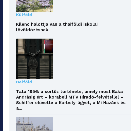
Külföld
Kilenc halottja van a thaiföldi iskolai
lövöldözésnek
Belföld
Tata 1956: a sortűz története, amely most Baka
Andrásig ért – korabeli MTV Híradó-felvétellel –
Schiffer elővette a Korbely-ügyet, a Mi Hazánk és
a...