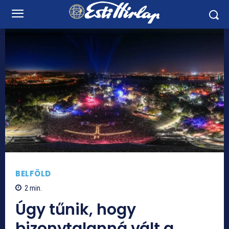
BELFÖLD
2
min.
Úgy tűnik, hogy
bizonytalanná vált a