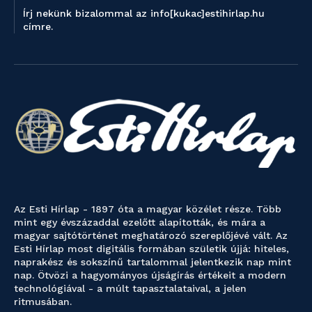
Írj nekünk bizalommal az info[kukac]estihirlap.hu
címre.
Az Esti Hírlap - 1897 óta a magyar közélet része. Több
mint egy évszázaddal ezelőtt alapították, és mára a
magyar sajtótörténet meghatározó szereplőjévé vált. Az
Esti Hírlap most digitális formában születik újjá: hiteles,
naprakész és sokszínű tartalommal jelentkezik nap mint
nap. Ötvözi a hagyományos újságírás értékeit a modern
technológiával - a múlt tapasztalataival, a jelen
ritmusában.