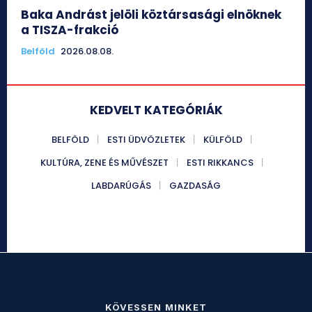
Baka Andrást jelöli köztársasági elnöknek
a TISZA-frakció
Belföld
2026.08.08.
KEDVELT KATEGÓRIÁK
BELFÖLD
ESTI ÜDVÖZLETEK
KÜLFÖLD
KULTÚRA, ZENE ÉS MŰVÉSZET
ESTI RIKKANCS
LABDARÚGÁS
GAZDASÁG
KÖVESSEN MINKET