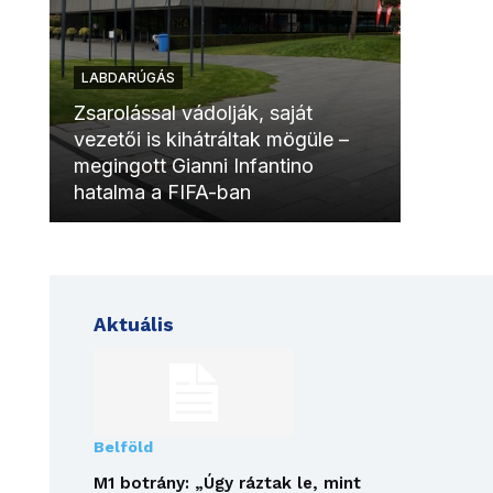
LABDARÚGÁS
LABDAR
Zsarolással vádolják, saját
vezetői is kihátráltak mögüle –
Molinóv
megingott Gianni Infantino
szurkol
hatalma a FIFA-ban
meccsk
Aktuális
Belföld
M1 botrány: „Úgy ráztak le, mint