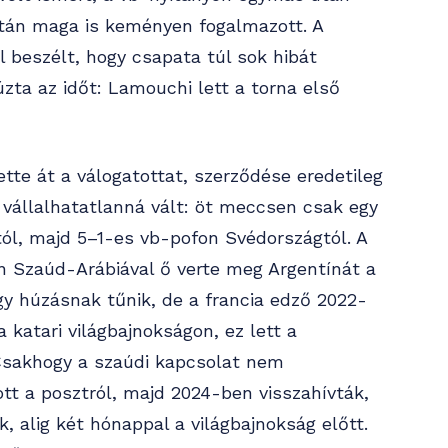
után maga is keményen fogalmazott. A
l beszélt, hogy csapata túl sok hibát
zta az időt: Lamouchi lett a torna első
tte át a válogatottat, szerződése eredetileg
 vállalhatatlanná vált: öt meccsen csak egy
ól, majd 5–1-es vb-pofon Svédországtól. A
n Szaúd-Arábiával ő verte meg Argentínát a
gy húzásnak tűnik, de a francia edző 2022-
 katari világbajnokságon, ez lett a
Csakhogy a szaúdi kapcsolat nem
tt a posztról, majd 2024-ben visszahívták,
, alig két hónappal a világbajnokság előtt.