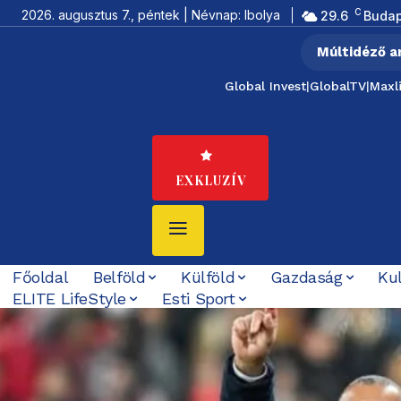
C
2026. augusztus 7., péntek | Névnap: Ibolya
29.6
Budap
Múltidéző a
Global Invest
|
GlobalTV
|
Maxl
EXKLUZÍV
Főoldal
Belföld
Külföld
Gazdaság
Ku
ELITE LifeStyle
Esti Sport