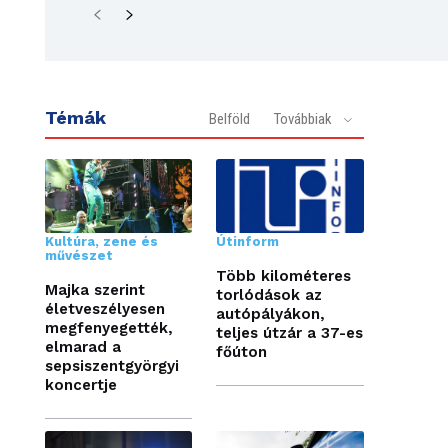
Témák
Belföld
Továbbiak
Kultúra, zene és
Útinform
művészet
Több kilométeres
Majka szerint
torlódások az
életveszélyesen
autópályákon,
megfenyegették,
teljes útzár a 37-es
elmarad a
főúton
sepsiszentgyörgyi
koncertje