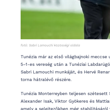
fotó: Sabri Lamouchi közösségi oldala
Tunézia már az első világbajnoki meccse u
5–1-es vereség után a Tunéziai Labdarúg
Sabri Lamouchi munkáját, és Hervé Renard
torna hátralévő részére.
Tunézia Monterreyben teljesen szétesett S
Alexander Isak, Viktor Gyökeres és Mattia
amely a selejtezőkben még stabilitásáról