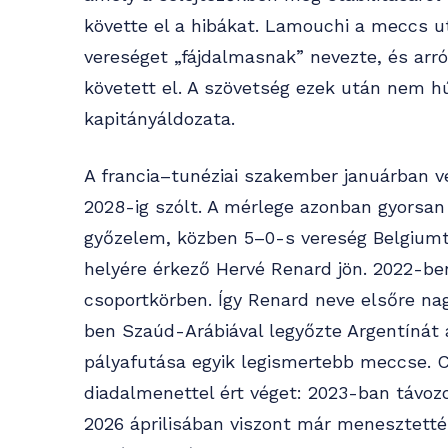
követte el a hibákat. Lamouchi a meccs 
vereséget „fájdalmasnak” nevezte, és arró
követett el. A szövetség ezek után nem hú
kapitányáldozata.
A francia–tunéziai szakember januárban ve
2028-ig szólt. A mérlege azonban gyorsan
győzelem, közben 5–0-s vereség Belgiumt
helyére érkező Hervé Renard jön. 2022-be
csoportkörben. Így Renard neve elsőre na
ben Szaúd-Arábiával legyőzte Argentínát a
pályafutása egyik legismertebb meccse. 
diadalmenettel ért véget: 2023-ban távozo
2026 áprilisában viszont már menesztették