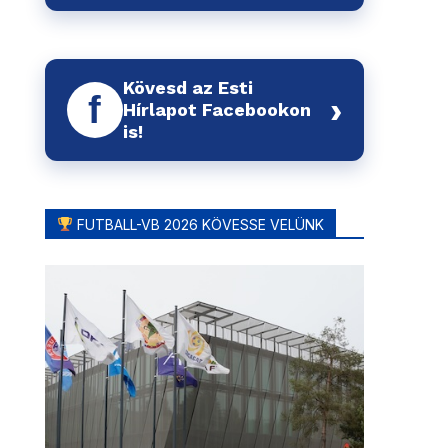
Kövesd az Esti
f
›
Hírlapot Facebookon
is!
FUTBALL-VB 2026 KÖVESSE VELÜNK