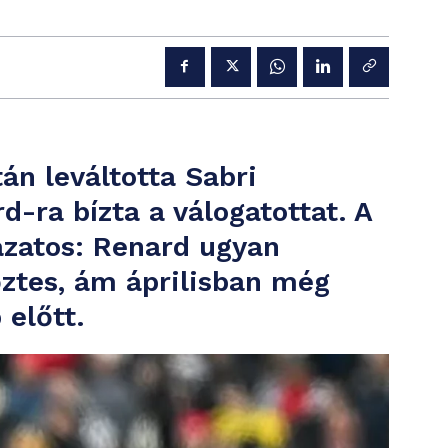
án leváltotta Sabri
-ra bízta a válogatottat. A
ázatos: Renard ugyan
ztes, ám áprilisban még
 előtt.