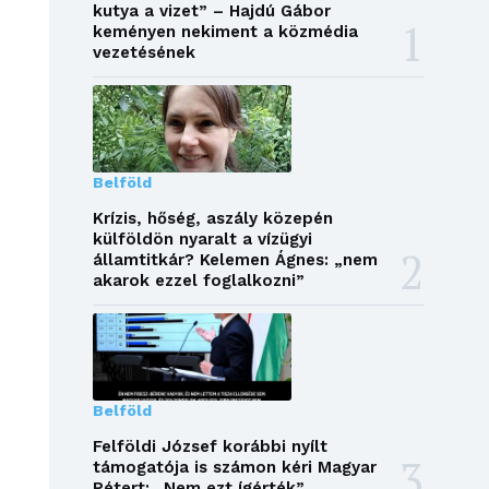
kutya a vizet” – Hajdú Gábor
keményen nekiment a közmédia
vezetésének
Belföld
Krízis, hőség, aszály közepén
külföldön nyaralt a vízügyi
államtitkár? Kelemen Ágnes: „nem
akarok ezzel foglalkozni”
Belföld
Felföldi József korábbi nyílt
támogatója is számon kéri Magyar
Pétert: „Nem ezt ígérték”