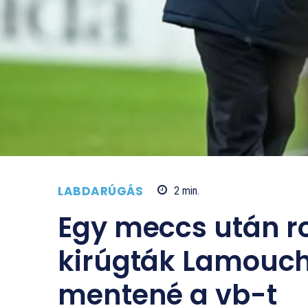
LABDARÚGÁS
2
min.
Egy meccs után r
kirúgták Lamouch
mentené a vb-t