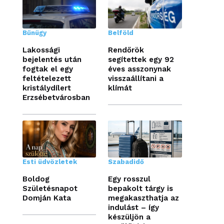
Bűnügy
Belföld
Lakossági
Rendőrök
bejelentés után
segítettek egy 92
fogtak el egy
éves asszonynak
feltételezett
visszaállítani a
kristálydílert
klímát
Erzsébetvárosban
Esti üdvözletek
Szabadidő
Boldog
Egy rosszul
Születésnapot
bepakolt tárgy is
Domján Kata
megakaszthatja az
indulást – így
készüljön a