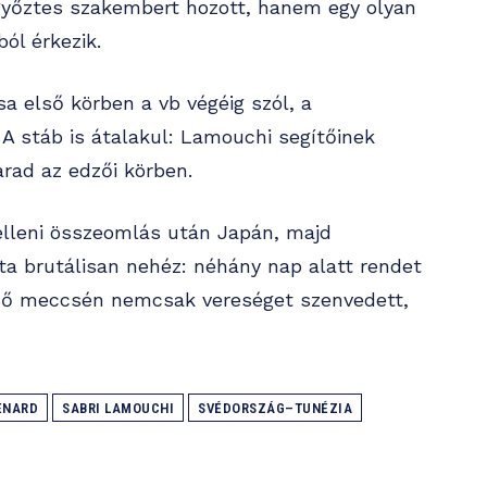
győztes szakembert hozott, hanem egy olyan
ból érkezik.
sa első körben a vb végéig szól, a
 A stáb is átalakul: Lamouchi segítőinek
rad az edzői körben.
 elleni összeomlás után Japán, majd
ta brutálisan nehéz: néhány nap alatt rendet
első meccsén nemcsak vereséget szenvedett,
ENARD
SABRI LAMOUCHI
SVÉDORSZÁG–TUNÉZIA