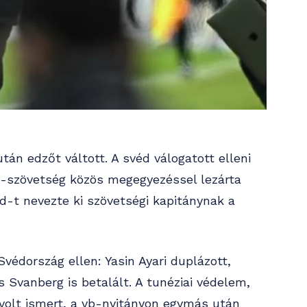
tán edzőt váltott. A svéd válogatott elleni
ó-szövetség közös megegyezéssel lezárta
-t nevezte ki szövetségi kapitánynak a
védország ellen: Yasin Ayari duplázott,
s Svanberg is betalált. A tunéziai védelem,
 volt ismert, a vb-nyitányon egymás után