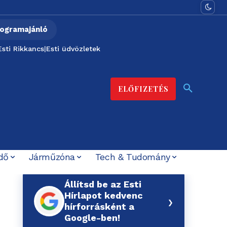
ogramajánló
Esti Rikkancs
|
Esti üdvözletek
ELŐFIZETÉS
dő
Járműzóna
Tech & Tudomány
Állítsd be az Esti
Hírlapot kedvenc
›
hírforrásként a
Google-ben!