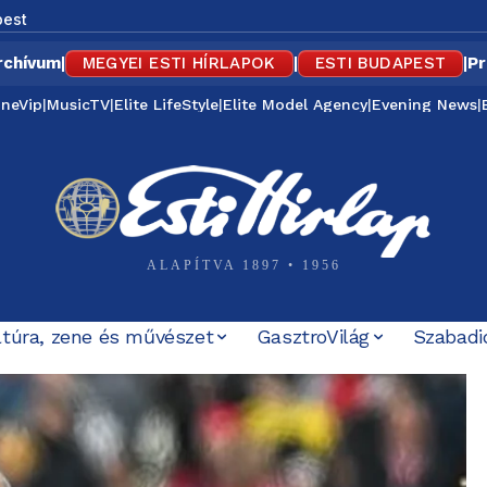
est
rchívum
|
MEGYEI ESTI HÍRLAPOK
|
ESTI BUDAPEST
|
Pr
ineVip
|
MusicTV
|
Elite LifeStyle
|
Elite Model Agency
|
Evening News
|
ALAPÍTVA 1897 • 1956
ltúra, zene és művészet
GasztroVilág
Szabadi