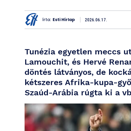
írta:
Esti Hírlap
2026.06.17.
Tunézia egyetlen meccs ut
Lamouchit, és Hervé Renard
döntés látványos, de kock
kétszeres Afrika-kupa-győ
Szaúd-Arábia rúgta ki a vb