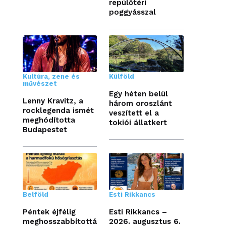
repülőtéri
poggyásszal
Kultúra, zene és
Külföld
művészet
Egy héten belül
Lenny Kravitz, a
három oroszlánt
rocklegenda ismét
veszített el a
meghódította
tokiói állatkert
Budapestet
Belföld
Esti Rikkancs
Péntek éjfélig
Esti Rikkancs –
meghosszabbítottá
2026. augusztus 6.