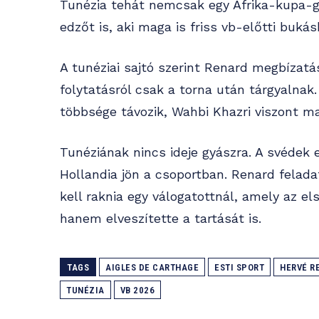
Tunézia tehát nemcsak egy Afrika-kupa-
edzőt is, aki maga is friss vb-előtti bukás
A tunéziai sajtó szerint Renard megbízatá
folytatásról csak a torna után tárgyalnak.
többsége távozik, Wahbi Khazri viszont ma
Tunéziának nincs ideje gyászra. A svédek
Hollandia jön a csoportban. Renard felada
kell raknia egy válogatottnál, amely az 
hanem elveszítette a tartását is.
TAGS
AIGLES DE CARTHAGE
ESTI SPORT
HERVÉ R
TUNÉZIA
VB 2026