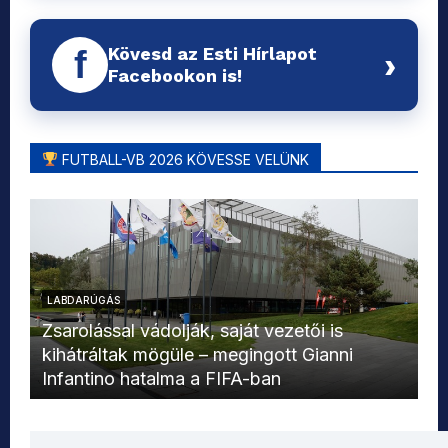
Kövesd az Esti Hírlapot
f
›
Facebookon is!
FUTBALL-VB 2026 KÖVESSE VELÜNK
LABDARÚGÁS
L
Zsarolással vádolják, saját vezetői is
kihátráltak mögüle – megingott Gianni
Mo
Infantino hatalma a FIFA-ban
el