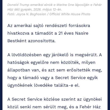
Donald Trump amerikai elnök a Marine One lépcsőjén a Fehér
Ház déli gyepén, 2026. május 12-én.
Fotó: Joyce N. Boghosian / Official White House Photo
Az amerikai sajtó rendészeti forrásokra
hivatkozva a támadót a 21 éves Nasire
Bestként azonosította.
A lövöldözésben egy járókelő is megsérült. A
hatóságok egyelőre nem közölték, milyen
állapotban van, és azt sem erősítették meg,
hogy a támadó vagy a Secret Service egyik
ügynökének lövedéke találta-e el.
A Secret Service közlése szerint az ügynökei
közül senki nem sérült meg, és a Fehér Ház