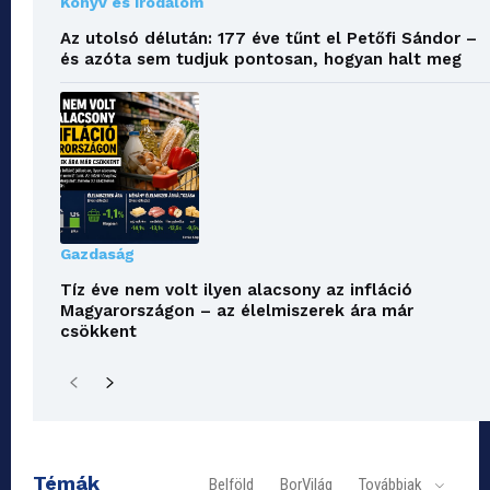
Könyv és irodalom
Az utolsó délután: 177 éve tűnt el Petőfi Sándor –
és azóta sem tudjuk pontosan, hogyan halt meg
Gazdaság
Tíz éve nem volt ilyen alacsony az infláció
Magyarországon – az élelmiszerek ára már
csökkent
Témák
Belföld
BorVilág
Továbbiak