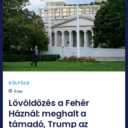
KÜLFÖLD
4
min.
Lövöldözés a Fehér
Háznál: meghalt a
támadó, Trump az