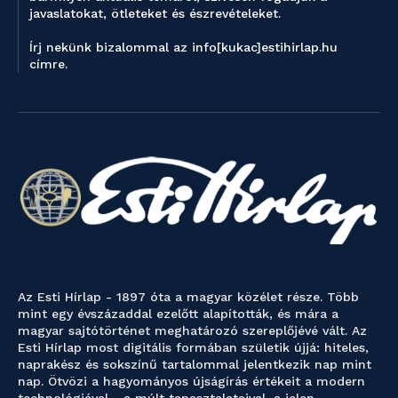
javaslatokat, ötleteket és észrevételeket.
Írj nekünk bizalommal az info[kukac]estihirlap.hu
címre.
Az Esti Hírlap - 1897 óta a magyar közélet része. Több
mint egy évszázaddal ezelőtt alapították, és mára a
magyar sajtótörténet meghatározó szereplőjévé vált. Az
Esti Hírlap most digitális formában születik újjá: hiteles,
naprakész és sokszínű tartalommal jelentkezik nap mint
nap. Ötvözi a hagyományos újságírás értékeit a modern
technológiával - a múlt tapasztalataival, a jelen