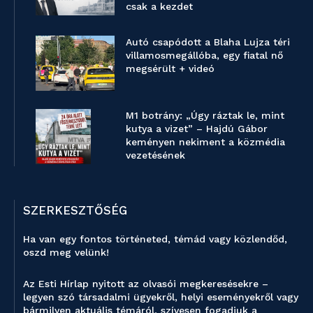
csak a kezdet
Autó csapódott a Blaha Lujza téri
villamosmegállóba, egy fiatal nő
megsérült + videó
M1 botrány: „Úgy ráztak le, mint
kutya a vizet” – Hajdú Gábor
keményen nekiment a közmédia
vezetésének
SZERKESZTŐSÉG
Ha van egy fontos történeted, témád vagy közlendőd,
oszd meg velünk!
Az Esti Hírlap nyitott az olvasói megkeresésekre –
legyen szó társadalmi ügyekről, helyi eseményekről vagy
bármilyen aktuális témáról, szívesen fogadjuk a