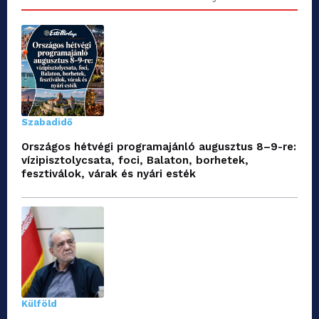
Szabadidő
Országos hétvégi programajánló augusztus 8–9-re:
vízipisztolycsata, foci, Balaton, borhetek,
fesztiválok, várak és nyári esték
Külföld