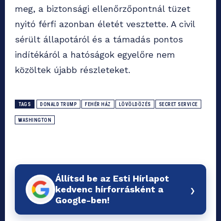
meg, a biztonsági ellenőrzőpontnál tüzet
nyitó férfi azonban életét vesztette. A civil
sérült állapotáról és a támadás pontos
indítékáról a hatóságok egyelőre nem
közöltek újabb részleteket.
TAGS
DONALD TRUMP
FEHÉR HÁZ
LÖVÖLDÖZÉS
SECRET SERVICE
WASHINGTON
Állítsd be az Esti Hírlapot
›
kedvenc hírforrásként a
Google-ben!