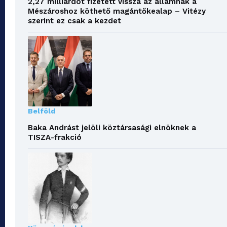
2,27 milliárdot fizetett vissza az államnak a
Mészároshoz köthető magántőkealap – Vitézy
szerint ez csak a kezdet
Belföld
Baka Andrást jelöli köztársasági elnöknek a
TISZA-frakció