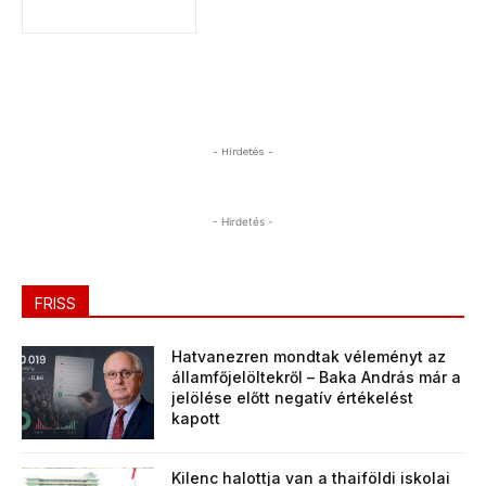
- Hirdetés -
- Hirdetés -
FRISS
Hatvanezren mondtak véleményt az
államfőjelöltekről – Baka András már a
jelölése előtt negatív értékelést
kapott
Kilenc halottja van a thaiföldi iskolai