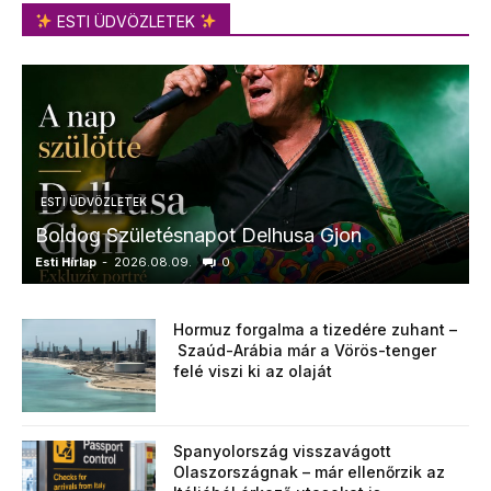
ESTI ÜDVÖZLETEK
ESTI ÜDVÖZLETEK
Boldog Születésnapot Delhusa Gjon
Esti Hírlap
-
2026.08.09.
0
E
Hormuz forgalma a tizedére zuhant –
Szaúd-Arábia már a Vörös-tenger
felé viszi ki az olaját
Spanyolország visszavágott
Olaszországnak – már ellenőrzik az