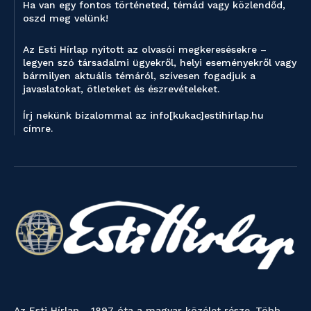
Ha van egy fontos történeted, témád vagy közlendőd,
oszd meg velünk!
Az Esti Hírlap nyitott az olvasói megkeresésekre –
legyen szó társadalmi ügyekről, helyi eseményekről vagy
bármilyen aktuális témáról, szívesen fogadjuk a
javaslatokat, ötleteket és észrevételeket.
Írj nekünk bizalommal az info[kukac]estihirlap.hu
címre.
Az Esti Hírlap - 1897 óta a magyar közélet része. Több