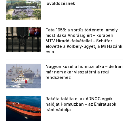
lövöldözésnek
Tata 1956: a sortűz története, amely
most Baka Andrásig ért – korabeli
MTV Híradó-felvétellel – Schiffer
elővette a Korbely-ügyet, a Mi Hazánk
és a...
Nagyon közel a hormuzi alku – de Irán
már nem akar visszatérni a régi
rendszerhez
Rakéta találta el az ADNOC egyik
hajóját Hormuzban – az Emirátusok
Iránt vádolja