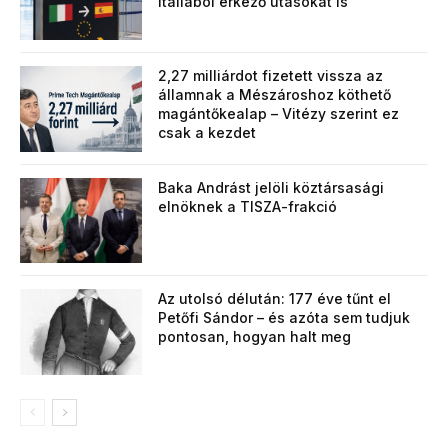
Itáliából érkező utasokat is
2,27 milliárdot fizetett vissza az
államnak a Mészároshoz köthető
magántőkealap – Vitézy szerint ez
csak a kezdet
Baka Andrást jelöli köztársasági
elnöknek a TISZA-frakció
Az utolsó délután: 177 éve tűnt el
Petőfi Sándor – és azóta sem tudjuk
pontosan, hogyan halt meg