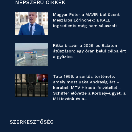
NÉPSZERŰ CIKKEK
Magyar Péter a MAVIR-ból üzent
Mészáros Lőrincnek: a KALL
Ingredients még nem válaszolt
Ritka bravúr a 2026-os Balaton
átúszáson: egy órán belül célba ért
a győztes
Tata 1956: a sortűz története,
amely most Baka Andrásig ért –
korabeli MTV Híradó-felvétellel –
Schiffer elővette a Korbely-ügyet, a
Mi Hazánk és a...
SZERKESZTŐSÉG