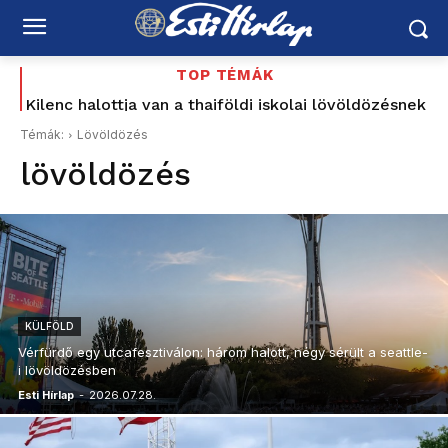
TOP TÉMÁK
Kilenc halottja van a thaiföldi iskolai lövöldözésnek
Tata 1956: a sortűz története, amely most Baka
Andrásig ért – korabeli MTV Híradó-felvétellel –
Témák:
Lövöldözés
Schiffer elővette a Korbely-ügyet, a Mi Hazánk és
lövöldözés
a...
KÜLFÖLD
Vérfürdő egy utcafesztiválon: három halott, négy sérült a seattle-
i lövöldözésben
Esti Hírlap
-
2026.07.28.