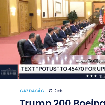
GAZDASÁG
2
min.
Trump 200 Boeing