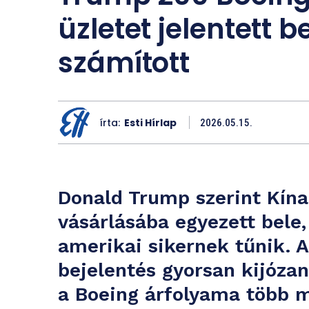
üzletet jelentett b
számított
írta:
Esti Hírlap
2026.05.15.
Donald Trump szerint Kín
vásárlásába egyezett bele,
amerikai sikernek tűnik. A
bejelentés gyorsan kijózaní
a Boeing árfolyama több m