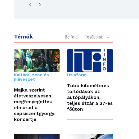
Témák
Belföld
Továbbiak
Kultúra, zene és
Útinform
művészet
Több kilométeres
Majka szerint
torlódások az
életveszélyesen
autópályákon,
megfenyegették,
teljes útzár a 37-es
elmarad a
főúton
sepsiszentgyörgyi
koncertje