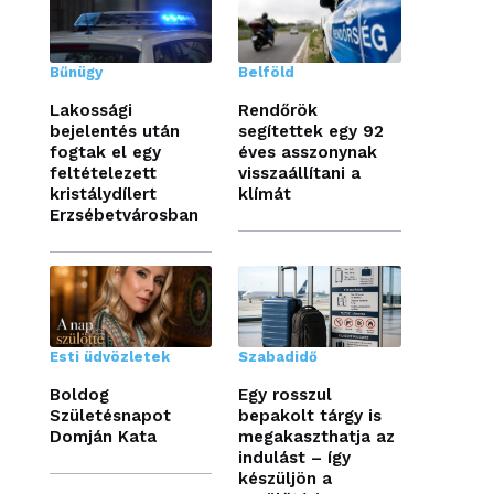
Bűnügy
Belföld
Lakossági
Rendőrök
bejelentés után
segítettek egy 92
fogtak el egy
éves asszonynak
feltételezett
visszaállítani a
kristálydílert
klímát
Erzsébetvárosban
Esti üdvözletek
Szabadidő
Boldog
Egy rosszul
Születésnapot
bepakolt tárgy is
Domján Kata
megakaszthatja az
indulást – így
készüljön a