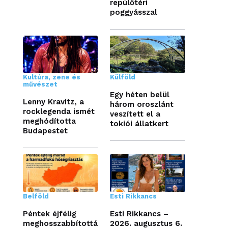
repülőtéri
poggyásszal
Kultúra, zene és
Külföld
művészet
Egy héten belül
Lenny Kravitz, a
három oroszlánt
rocklegenda ismét
veszített el a
meghódította
tokiói állatkert
Budapestet
Belföld
Esti Rikkancs
Péntek éjfélig
Esti Rikkancs –
meghosszabbítottá
2026. augusztus 6.