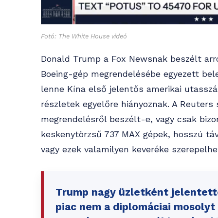
Fotó: The White House videó
Donald Trump a Fox Newsnak beszélt arról
Boeing-gép megrendelésébe egyezett bele
lenne Kína első jelentős amerikai utasszá
részletek egyelőre hiányoznak. A Reuters 
megrendelésről beszélt-e, vagy csak bizo
keskenytörzsű 737 MAX gépek, hosszú táv
vagy ezek valamilyen keveréke szerepelh
Trump nagy üzletként jelentett
piac nem a diplomáciai mosolyt