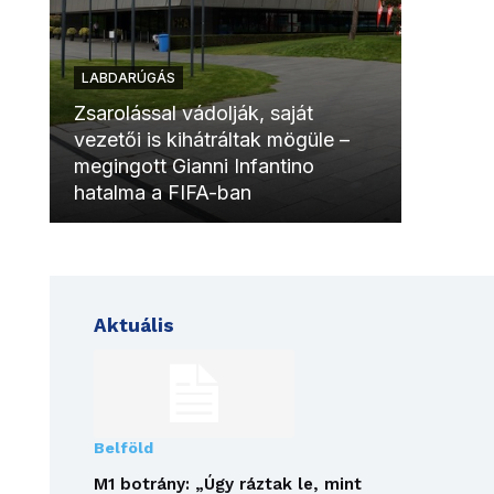
LABDARÚGÁS
LABDAR
Zsarolással vádolják, saját
vezetői is kihátráltak mögüle –
Molinóv
megingott Gianni Infantino
szurkol
hatalma a FIFA-ban
meccsk
Aktuális
Belföld
M1 botrány: „Úgy ráztak le, mint