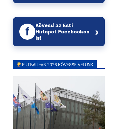
Kövesd az Esti
f
›
Hírlapot Facebookon
is!
FUTBALL-VB 2026 KÖVESSE VELÜNK