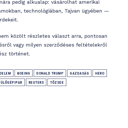
mára pedig alkualap: vásárolhat amerikai
ámokban, technológiában, Tajvan ügyében —
rdekeit.
em közölt részletes választ arra, pontosan
ésről vagy milyen szerződéses feltételekről
ész történet.
EDELEM
BOEING
DONALD TRUMP
GAZDASÁG
HERO
PÜLŐGÉPIPAR
REUTERS
TŐZSDE