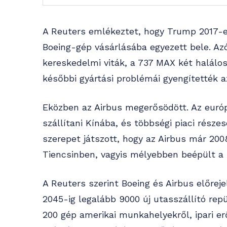
A Reuters emlékeztet, hogy Trump 2017-e
Boeing-gép vásárlásába egyezett bele. A
kereskedelmi viták, a 737 MAX két halálos
későbbi gyártási problémái gyengítették az
Eközben az Airbus megerősödött. Az európ
szállítani Kínába, és többségi piaci része
szerepet játszott, hogy az Airbus már 20
Tiencsinben, vagyis mélyebben beépült a kí
A Reuters szerint Boeing és Airbus előrej
2045-ig legalább 9000 új utasszállító re
200 gép amerikai munkahelyekről, ipari erő