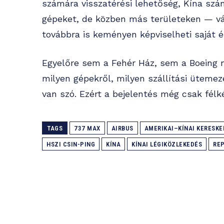
számára visszatérési lehetőség, Kína szá
gépeket, de közben más területeken — v
továbbra is keményen képviselheti saját é
Egyelőre sem a Fehér Ház, sem a Boeing n
milyen gépekről, milyen szállítási ütemez
van szó. Ezért a bejelentés még csak félk
TAGS
737 MAX
AIRBUS
AMERIKAI–KÍNAI KERESK
HSZI CSIN-PING
KÍNA
KÍNAI LÉGIKÖZLEKEDÉS
RE