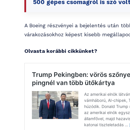
500 gépes csomagról is szó volt
A Boeing részvényei a bejelentés után töb
várakozásokhoz képest kisebb megállapod
Olvasta korábbi cikkünket?