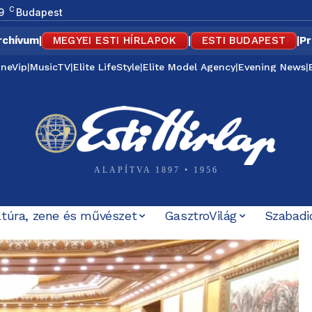
C
9
Budapest
rchívum
|
MEGYEI ESTI HÍRLAPOK
|
ESTI BUDAPEST
|
Pr
ineVip
|
MusicTV
|
Elite LifeStyle
|
Elite Model Agency
|
Evening News
|
ALAPÍTVA 1897 • 1956
ltúra, zene és művészet
GasztroVilág
Szabadi