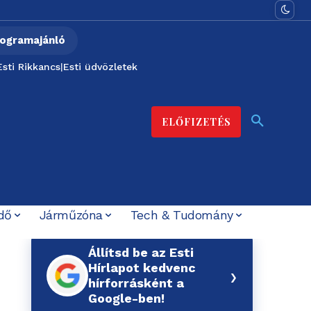
ogramajánló
Esti Rikkancs
|
Esti üdvözletek
ELŐFIZETÉS
dő
Járműzóna
Tech & Tudomány
Állítsd be az Esti
Hírlapot kedvenc
›
hírforrásként a
Google-ben!