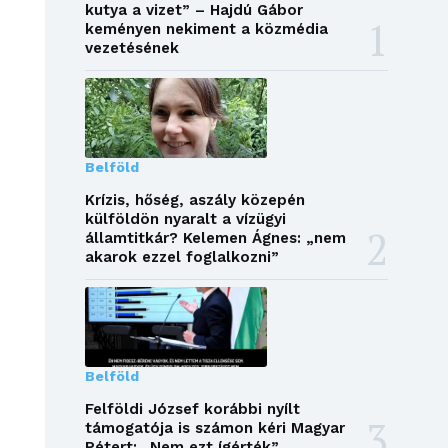
kutya a vizet” – Hajdú Gábor
keményen nekiment a közmédia
vezetésének
Belföld
Krízis, hőség, aszály közepén
külföldön nyaralt a vízügyi
államtitkár? Kelemen Ágnes: „nem
akarok ezzel foglalkozni”
Belföld
Felföldi József korábbi nyílt
támogatója is számon kéri Magyar
Pétert: „Nem ezt ígérték”