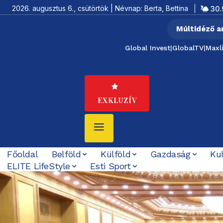
2026. augusztus 6., csütörtök | Névnap: Berta, Bettina
30.
Múltidéző a
Global Invest
|
GlobalTV
|
Maxl
EXKLUZÍV
Főoldal
Belföld
Külföld
Gazdaság
Ku
ELITE LifeStyle
Esti Sport