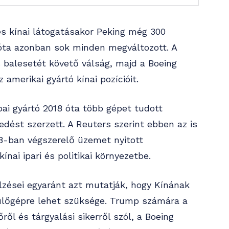
s kínai látogatásakor Peking még 300
zóta azonban sok minden megváltozott. A
 balesetét követő válság, majd a Boeing
 amerikai gyártó kínai pozícióit.
ai gyártó 2018 óta több gépet tudott
sedést szerzett. A Reuters szerint ebben az is
08-ban végszerelő üzemet nyitott
nai ipari és politikai környezetbe.
elzései egyaránt azt mutatják, hogy Kínának
pülőgépre lehet szüksége. Trump számára a
ről és tárgyalási sikerről szól, a Boeing