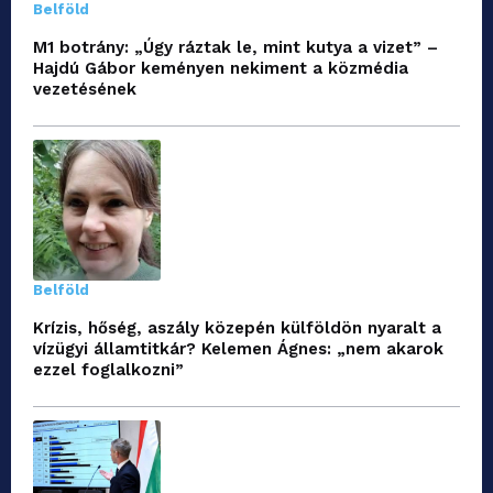
Belföld
M1 botrány: „Úgy ráztak le, mint kutya a vizet” –
Hajdú Gábor keményen nekiment a közmédia
vezetésének
Belföld
Krízis, hőség, aszály közepén külföldön nyaralt a
vízügyi államtitkár? Kelemen Ágnes: „nem akarok
ezzel foglalkozni”