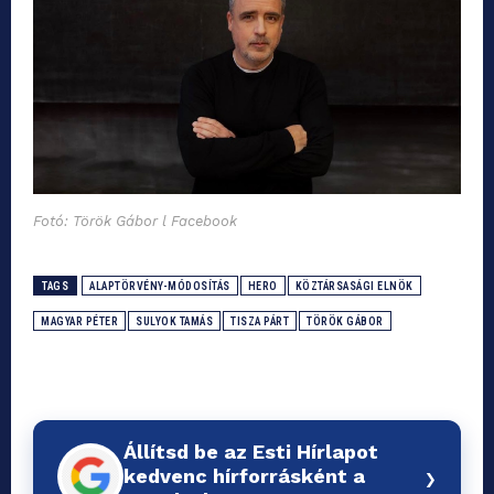
Fotó: Török Gábor l Facebook
TAGS
ALAPTÖRVÉNY-MÓDOSÍTÁS
HERO
KÖZTÁRSASÁGI ELNÖK
MAGYAR PÉTER
SULYOK TAMÁS
TISZA PÁRT
TÖRÖK GÁBOR
Állítsd be az Esti Hírlapot
›
kedvenc hírforrásként a