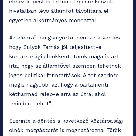
ehhez képest is feltűnő lépésre készül:
hivatalban lévő államfőt távolítana el
egyetlen alkotmányos mondattal.
Az elemző hangsúlyozta: nem az a kérdés,
hogy Sulyok Tamás jól teljesített-e
köztársasági elnökként. Török maga is azt
írta, hogy az államfővel szemben lehetnek
jogos politikai fenntartások. A tét szerinte
mégis nagyobb: az, hogy a parlamenti
kétharmad rálép-e arra az útra, ahol
„mindent lehet”.
Szerinte a döntés a következő köztársasági
elnök mozgásterét is meghatározná. Török