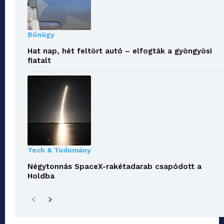
Bűnügy
Hat nap, hét feltört autó – elfogták a gyöngyösi
fiatalt
Tech & Tudomány
Négytonnás SpaceX-rakétadarab csapódott a
Holdba