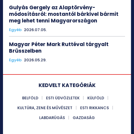
Gulyás Gergely az Alaptörvény-
módosításról: mostantól bárkivel bármit
meg lehet tenni Magyarországon
Egyéb
2026.07.05.
Magyar Péter Mark Ruttéval tárgyalt
Brüsszelben
Egyéb
2026.05.29.
KEDVELT KATEGÓRIÁK
BELFÖLD
ESTI ÜDVÖZLETEK
KÜLFÖLD
KULTÚRA, ZENE ÉS MŰVÉSZET
ESTI RIKKANCS
LABDARÚGÁS
GAZDASÁG