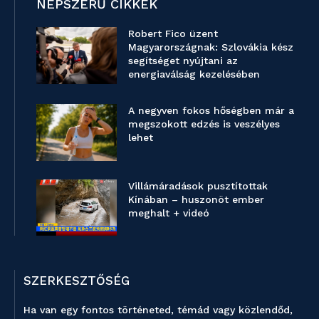
NÉPSZERŰ CIKKEK
Robert Fico üzent
Magyarországnak: Szlovákia kész
segítséget nyújtani az
energiaválság kezelésében
A negyven fokos hőségben már a
megszokott edzés is veszélyes
lehet
Villámáradások pusztítottak
Kínában – huszonöt ember
meghalt + videó
SZERKESZTŐSÉG
Ha van egy fontos történeted, témád vagy közlendőd,