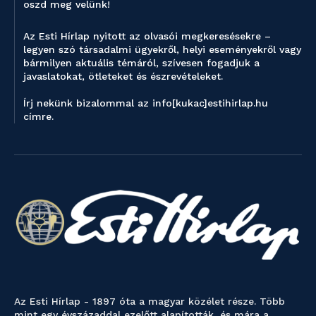
oszd meg velünk!
Az Esti Hírlap nyitott az olvasói megkeresésekre –
legyen szó társadalmi ügyekről, helyi eseményekről vagy
bármilyen aktuális témáról, szívesen fogadjuk a
javaslatokat, ötleteket és észrevételeket.
Írj nekünk bizalommal az info[kukac]estihirlap.hu
címre.
Az Esti Hírlap - 1897 óta a magyar közélet része. Több
mint egy évszázaddal ezelőtt alapították, és mára a