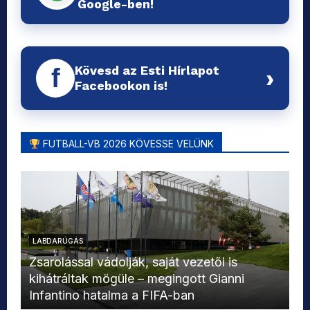
Google-ben!
Kövesd az Esti Hírlapot
f
›
Facebookon is!
FUTBALL-VB 2026 KÖVESSE VELÜNK
LABDARÚGÁS
L
Zsarolással vádolják, saját vezetői is
kihátráltak mögüle – megingott Gianni
Mo
Infantino hatalma a FIFA-ban
el