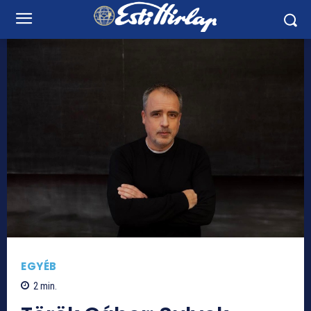
EGYÉB
2
min.