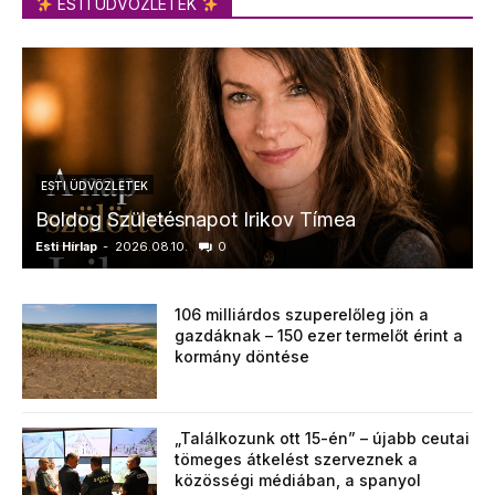
ESTI ÜDVÖZLETEK
ESTI ÜDVÖZLETEK
Boldog Születésnapot Irikov Tímea
Esti Hírlap
-
2026.08.10.
0
E
106 milliárdos szuperelőleg jön a
gazdáknak – 150 ezer termelőt érint a
kormány döntése
„Találkozunk ott 15-én” – újabb ceutai
tömeges átkelést szerveznek a
közösségi médiában, a spanyol