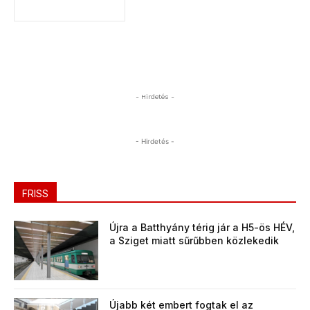
- Hirdetés -
- Hirdetés -
FRISS
Újra a Batthyány térig jár a H5-ös HÉV,
a Sziget miatt sűrűbben közlekedik
Újabb két embert fogtak el az