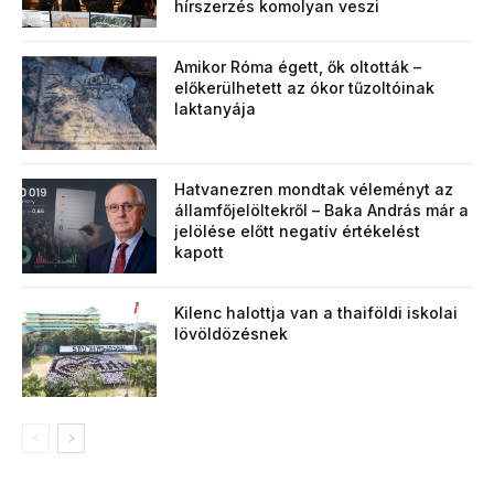
hírszerzés komolyan veszi
Amikor Róma égett, ők oltották –
előkerülhetett az ókor tűzoltóinak
laktanyája
Hatvanezren mondtak véleményt az
államfőjelöltekről – Baka András már a
jelölése előtt negatív értékelést
kapott
Kilenc halottja van a thaiföldi iskolai
lövöldözésnek