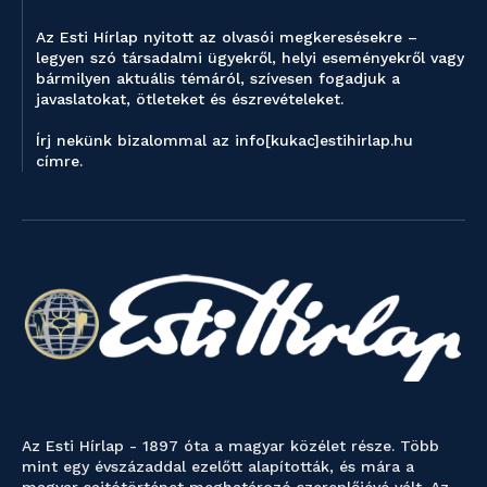
Az Esti Hírlap nyitott az olvasói megkeresésekre –
legyen szó társadalmi ügyekről, helyi eseményekről vagy
bármilyen aktuális témáról, szívesen fogadjuk a
javaslatokat, ötleteket és észrevételeket.
Írj nekünk bizalommal az info[kukac]estihirlap.hu
címre.
Az Esti Hírlap - 1897 óta a magyar közélet része. Több
mint egy évszázaddal ezelőtt alapították, és mára a