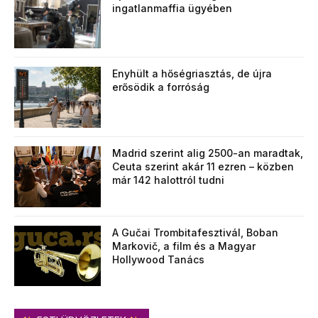
ingatlanmaffia ügyében
Enyhült a hőségriasztás, de újra
erősödik a forróság
Madrid szerint alig 2500-an maradtak,
Ceuta szerint akár 11 ezren – közben
már 142 halottról tudni
A Gučai Trombitafesztivál, Boban
Markovič, a film és a Magyar
Hollywood Tanács