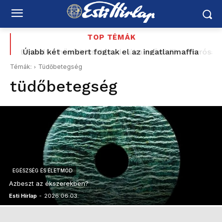
TOP TÉMÁK
Enyhült a hőségriasztás, de újra erősödik a forróság
Újabb két embert fogtak el az ingatlanmaffia
ügyében
Témák:
Tüdőbetegség
tüdőbetegség
EGÉSZSÉG ÉS ÉLETMÓD
Azbeszt az ékszerekben?
Esti Hírlap
-
2026.06.03.