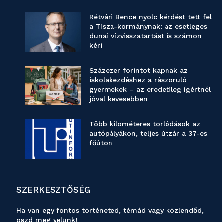
Rétvári Bence nyolc kérdést tett fel
a Tisza-kormánynak: az esetleges
dunai vízvisszatartást is számon
kéri
Százezer forintot kapnak az
iskolakezdéshez a rászoruló
gyermekek – az eredetileg ígértnél
jóval kevesebben
Több kilométeres torlódások az
autópályákon, teljes útzár a 37-es
főúton
SZERKESZTŐSÉG
Ha van egy fontos történeted, témád vagy közlendőd,
oszd meg velünk!