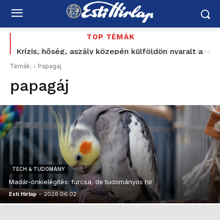
TOP TÉMÁK
Krízis, hőség, aszály közepén külföldön nyaralt a
Felföldi József korábbi nyílt támogatója is számon
vízügyi államtitkár? Kelemen Ágnes: „nem akarok
kéri Magyar Pétert: „Nem ezt ígérték”
Témák:
Papagáj
ezzel foglalkozni”
papagáj
TECH & TUDOMÁNY
Madár-önkielégítés: furcsa, de tudományos hír
Esti Hírlap
-
2026.06.02.