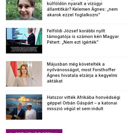
külföldön nyaralt a vízügyi
államtitkár? Kelemen Ágnes: „nem
akarok ezzel foglalkozni”
Felföldi József korábbi nyílt
támogatója is számon kéri Magyar
Pétert: „Nem ezt ígérték”
Májusban még követelték a
nyilvánosságot, most Forsthoffer
Ágnes hivatala elzárja a kegyelmi
aktákat
Hatszor vitték Afrikába honvédségi
géppel Orbán Gáspárt – a katonai
misszió végül el sem indult