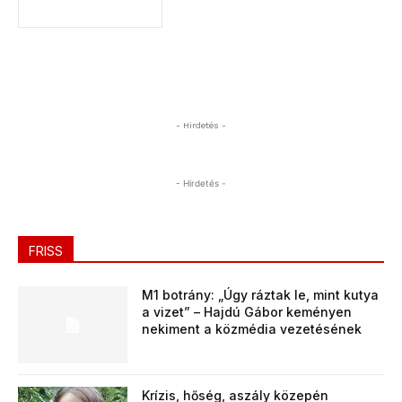
- Hirdetés -
- Hirdetés -
FRISS
M1 botrány: „Úgy ráztak le, mint kutya
a vizet” – Hajdú Gábor keményen
nekiment a közmédia vezetésének
Krízis, hőség, aszály közepén