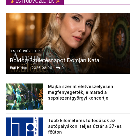
ESTI ÜDVÖZLETEK
ESTI ÜDVÖZLETEK
Boldog Születésnapot Domján Kata
Esti Hírlap
-
2026.08.06.
0
E
Majka szerint életveszélyesen
megfenyegették, elmarad a
sepsiszentgyörgyi koncertje
Több kilométeres torlódások az
autópályákon, teljes útzár a 37-es
főúton