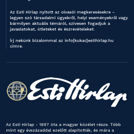
Az Esti Hírlap nyitott az olvasói megkeresésekre –
legyen szó társadalmi ügyekről, helyi eseményekről vagy
bármilyen aktuális témáról, szívesen fogadjuk a
javaslatokat, ötleteket és észrevételeket.
Írj nekünk bizalommal az info[kukac]estihirlap.hu
címre.
Az Esti Hírlap - 1897 óta a magyar közélet része. Több
mint egy évszázaddal ezelőtt alapították, és mára a