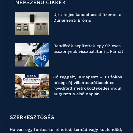
NÉPSZERŰ CIKKEK
Újra teljes kapacitással üzemel a
Dunamenti Erőmű
Rendőrök segítettek egy 92 éves
asszonynak visszaállítani a klímát
Jó reggelt, Budapest! – 39 fokos
hőség, új villamospótlások és
rövidített metróközlekedés indul
augusztus első napján
SZERKESZTŐSÉG
Ha van egy fontos történeted, témád vagy közlendőd,