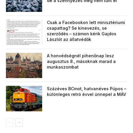
de a szennyezés még nem tűnt el
Csak a Facebookon lett minisztériumi
csapattag? Se kinevezés, se
szerződés – számon kérik Gajdos
Lászlót az állatvédők
A honvédségnél pihenőnap lesz
augusztus 8., másoknak marad a
munkaszombat
Százéves BCmot, hatvanéves Púpos –
különleges retró évvel ünnepel a MÁV