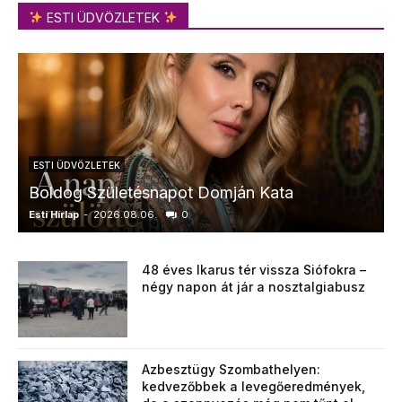
ESTI ÜDVÖZLETEK
ESTI ÜDVÖZLETEK
Boldog Születésnapot Domján Kata
Esti Hírlap
-
2026.08.06.
0
E
48 éves Ikarus tér vissza Siófokra –
négy napon át jár a nosztalgiabusz
Azbesztügy Szombathelyen:
kedvezőbbek a levegőeredmények,