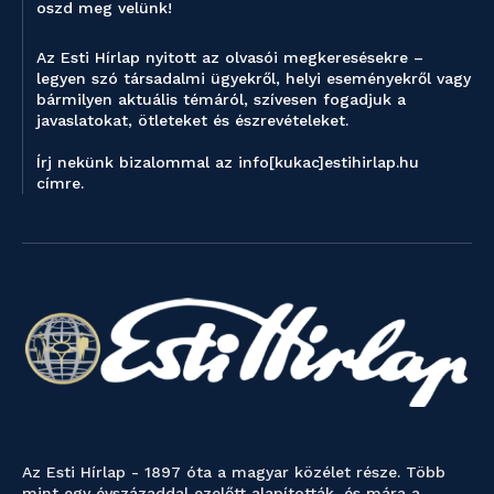
oszd meg velünk!
Az Esti Hírlap nyitott az olvasói megkeresésekre –
legyen szó társadalmi ügyekről, helyi eseményekről vagy
bármilyen aktuális témáról, szívesen fogadjuk a
javaslatokat, ötleteket és észrevételeket.
Írj nekünk bizalommal az info[kukac]estihirlap.hu
címre.
Az Esti Hírlap - 1897 óta a magyar közélet része. Több
mint egy évszázaddal ezelőtt alapították, és mára a