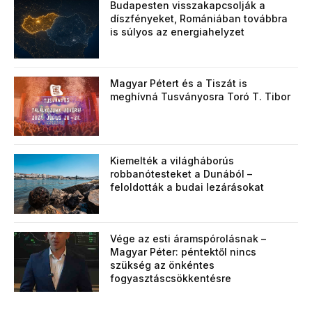
Budapesten visszakapcsolják a
díszfényeket, Romániában továbbra
is súlyos az energiahelyzet
Magyar Pétert és a Tiszát is
meghívná Tusványosra Toró T. Tibor
Kiemelték a világháborús
robbanótesteket a Dunából –
feloldották a budai lezárásokat
Vége az esti áramspórolásnak –
Magyar Péter: péntektől nincs
szükség az önkéntes
fogyasztáscsökkentésre