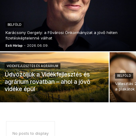
BELFÖLD
Karácsony Gergely: a Fővárosi Önkormányzat a jövő héten
fizetésképtelenné válhat
Esti Hírlap
-
2026.06.09.
VIDÉKFEJLESZTÉS ÉS AGRÁRIUM
Üdvözöljük a Vidékfejlesztés és
BELFÖLD
agrárium rovatban – ahol a jövő
Választás 
vidéke épül
a plakátok
No posts to display