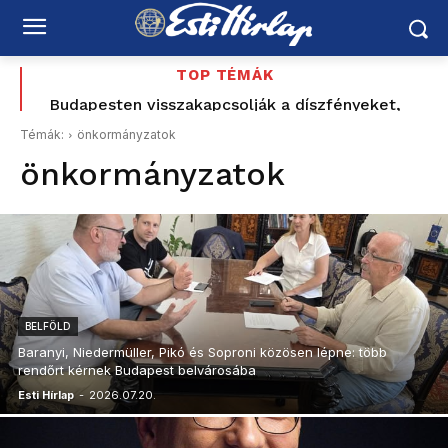
TOP TÉMÁK
Magyar Pétert és a Tiszát is meghívná Tusványosra
Budapesten visszakapcsolják a díszfényeket,
Romániában továbbra is súlyos az energiahelyzet
Toró T. Tibor
Témák:
önkormányzatok
önkormányzatok
BELFÖLD
Baranyi, Niedermüller, Pikó és Soproni közösen lépne: több
rendőrt kérnek Budapest belvárosába
Esti Hírlap
-
2026.07.20.