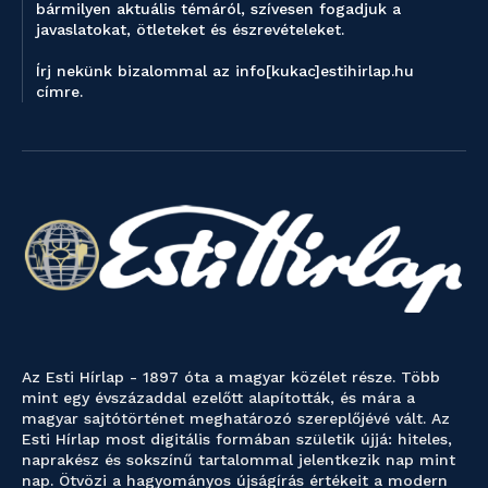
bármilyen aktuális témáról, szívesen fogadjuk a
javaslatokat, ötleteket és észrevételeket.
Írj nekünk bizalommal az info[kukac]estihirlap.hu
címre.
Az Esti Hírlap - 1897 óta a magyar közélet része. Több
mint egy évszázaddal ezelőtt alapították, és mára a
magyar sajtótörténet meghatározó szereplőjévé vált. Az
Esti Hírlap most digitális formában születik újjá: hiteles,
naprakész és sokszínű tartalommal jelentkezik nap mint
nap. Ötvözi a hagyományos újságírás értékeit a modern