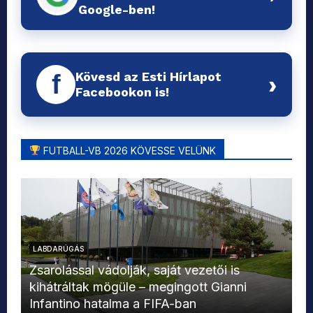
Google-ben!
Kövesd az Esti Hírlapot
f
›
Facebookon is!
FUTBALL-VB 2026 KÖVESSE VELÜNK
LABDARÚGÁS
L
Zsarolással vádolják, saját vezetői is
kihátráltak mögüle – megingott Gianni
Mo
Infantino hatalma a FIFA-ban
el