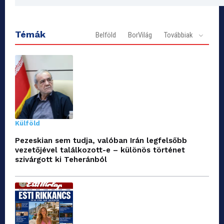
Témák
Belföld
BorVilág
Továbbiak
Külföld
Pezeskian sem tudja, valóban Irán legfelsőbb
vezetőjével találkozott-e – különös történet
szivárgott ki Teheránból