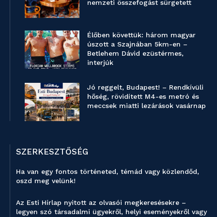
nemzeti összefogást sürgetett
Élőben követtük: három magyar
úszott a Szajnában 5km-en –
Betlehem Dávid ezüstérmes,
interjúk
Jó reggelt, Budapest! – Rendkívüli
hőség, rövidített M4-es metró és
meccsek miatti lezárások vasárnap
SZERKESZTŐSÉG
Ha van egy fontos történeted, témád vagy közlendőd,
oszd meg velünk!
Az Esti Hírlap nyitott az olvasói megkeresésekre –
legyen szó társadalmi ügyekről, helyi eseményekről vagy