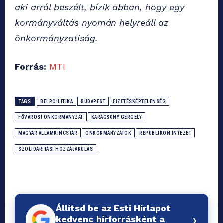
aki arról beszélt, bízik abban, hogy egy
kormányváltás nyomán helyreáll az
önkormányzatiság.
Forrás:
MTI
TAGS
BELPOILITIKA
BUDAPEST
FIZETÉSKÉPTELENSÉG
FŐVÁROSI ÖNKORMÁNYZAT
KARÁCSONY GERGELY
MAGYAR ÁLLAMKINCSTÁR
ÖNKORMÁNYZATOK
REPUBLIKON INTÉZET
SZOLIDARITÁSI HOZZÁJÁRULÁS
Állítsd be az Esti Hírlapot
›
kedvenc hírforrásként a