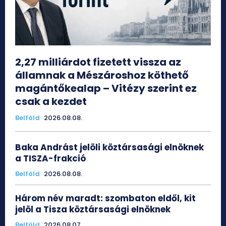
2,27 milliárdot fizetett vissza az
államnak a Mészároshoz köthető
magántőkealap – Vitézy szerint ez
csak a kezdet
Belföld
2026.08.08.
Baka Andrást jelöli köztársasági elnöknek
a TISZA-frakció
Belföld
2026.08.08.
Három név maradt: szombaton eldől, kit
jelöl a Tisza köztársasági elnöknek
Belföld
2026.08.07.