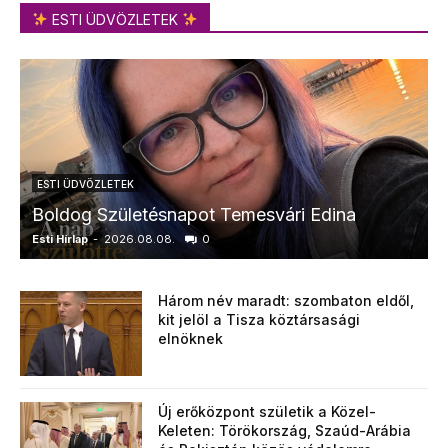
ESTI ÜDVÖZLETEK
ESTI ÜDVÖZLETEK
Boldog Születésnapot Temesvári Edina
Esti Hírlap
-
2026.08.08.
0
E
Három név maradt: szombaton eldől,
kit jelöl a Tisza köztársasági
elnöknek
Új erőközpont születik a Közel-
Keleten: Törökország, Szaúd-Arábia