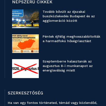
NÉPSZERŰ CIKKEK
Tovább bővült az éjszakai
buszközlekedés Budapest és az
agglomeráció között
Péntek éjfélig meghosszabbították
a harmadfokú hőségriasztást
Szeptemberre halasztanák az
augusztus 8-i munkanapot az
energiaválság miatt
SZERKESZTŐSÉG
Ha van egy fontos történeted, témád vagy közlendőd,