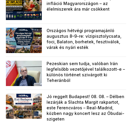
infláció Magyarországon – az
élelmiszerek ára már csökkent
Országos hétvégi programajánló
augusztus 8–9-re: vízipisztolycsata,
foci, Balaton, borhetek, fesztiválok,
várak és nyári esték
Pezeskian sem tudja, valóban Irán
legfelsőbb vezetőjével találkozott-e –
különös történet szivárgott ki
Teheránból
Jó reggelt Budapest! 08. 08. – Délben
lezárják a Slachta Margit rakpartot,
este Ferencváros – Real-Madrid,
közben nagy koncert lesz az Óbudai-
szigeten