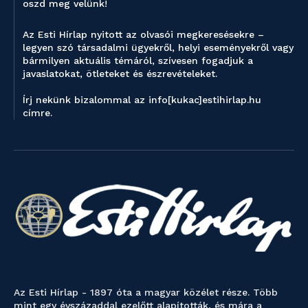
oszd meg velünk!
Az Esti Hírlap nyitott az olvasói megkeresésekre –
legyen szó társadalmi ügyekről, helyi eseményekről vagy
bármilyen aktuális témáról, szívesen fogadjuk a
javaslatokat, ötleteket és észrevételeket.
Írj nekünk bizalommal az info[kukac]estihirlap.hu
címre.
Az Esti Hírlap - 1897 óta a magyar közélet része. Több
mint egy évszázaddal ezelőtt alapították, és mára a