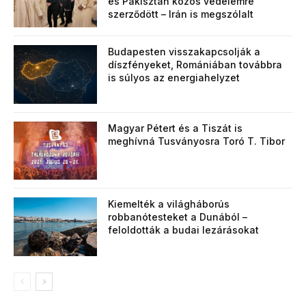
és Pakisztán közös védelemre
szerződött – Irán is megszólalt
Budapesten visszakapcsolják a
díszfényeket, Romániában továbbra
is súlyos az energiahelyzet
Magyar Pétert és a Tiszát is
meghívná Tusványosra Toró T. Tibor
Kiemelték a világháborús
robbanótesteket a Dunából –
feloldották a budai lezárásokat