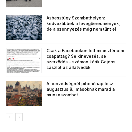
Azbesztügy Szombathelyen:
kedvezőbbek a levegőeredmények,
de a szennyezés még nem tűnt el
Csak a Facebookon lett minisztériumi
csapattag? Se kinevezés, se
szerződés – számon kérik Gajdos
Lászlót az állatvédők
A honvédségnél pihenőnap lesz
augusztus 8., másoknak marad a
munkaszombat