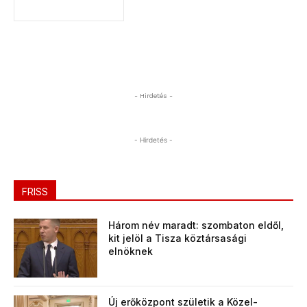
- Hirdetés -
- Hirdetés -
FRISS
Három név maradt: szombaton eldől,
kit jelöl a Tisza köztársasági
elnöknek
Új erőközpont születik a Közel-