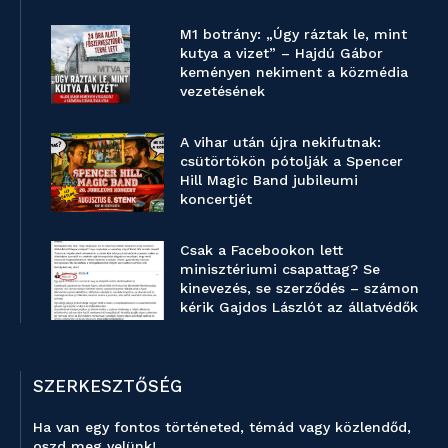
M1 botrány: „Úgy ráztak le, mint
kutya a vizet” – Hajdú Gábor
keményen nekiment a közmédia
vezetésének
A vihar után újra nekifutnak:
csütörtökön pótolják a Spencer
Hill Magic Band jubileumi
koncertjét
Csak a Facebookon lett
minisztériumi csapattag? Se
kinevezés, se szerződés – számon
kérik Gajdos Lászlót az állatvédők
SZERKESZTŐSÉG
Ha van egy fontos történeted, témád vagy közlendőd,
oszd meg velünk!