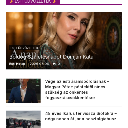
ESTI ÜDVÖZLETEK
ESTI ÜDVÖZLETEK
Boldog Születésnapot Domján Kata
Esti Hírlap
-
2026.08.06.
0
E
Vége az esti áramspórolásnak –
Magyar Péter: péntektől nincs
szükség az önkéntes
fogyasztáscsökkentésre
48 éves Ikarus tér vissza Siófokra –
négy napon át jár a nosztalgiabusz