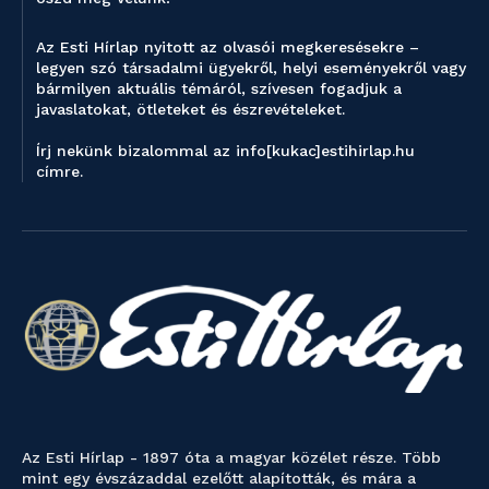
Az Esti Hírlap nyitott az olvasói megkeresésekre –
legyen szó társadalmi ügyekről, helyi eseményekről vagy
bármilyen aktuális témáról, szívesen fogadjuk a
javaslatokat, ötleteket és észrevételeket.
Írj nekünk bizalommal az info[kukac]estihirlap.hu
címre.
Az Esti Hírlap - 1897 óta a magyar közélet része. Több
mint egy évszázaddal ezelőtt alapították, és mára a