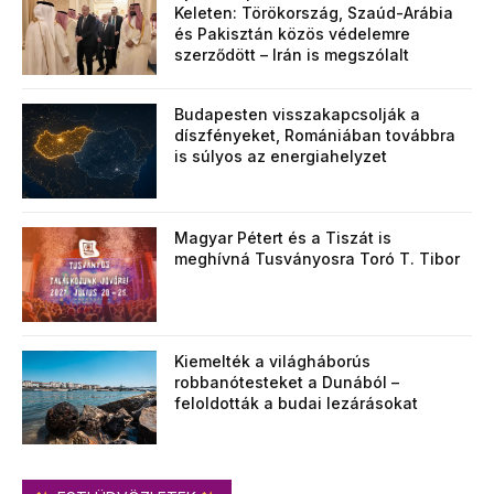
Keleten: Törökország, Szaúd-Arábia
és Pakisztán közös védelemre
szerződött – Irán is megszólalt
Budapesten visszakapcsolják a
díszfényeket, Romániában továbbra
is súlyos az energiahelyzet
Magyar Pétert és a Tiszát is
meghívná Tusványosra Toró T. Tibor
Kiemelték a világháborús
robbanótesteket a Dunából –
feloldották a budai lezárásokat