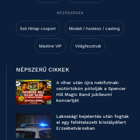
KÖZÖSSÉGEK
Esti Hírlap csoport
Modell / hostess / casting
Maxline VIP
Világfesztivál
NÉPSZERŰ CIKKEK
A vihar után újra nekifutnak:
csütörtökön pótolják a Spencer
Hill Magic Band jubileumi
koncertjét
Lakossági bejelentés után fogtak
el egy feltételezett kristálydílert
Erzsébetvárosban