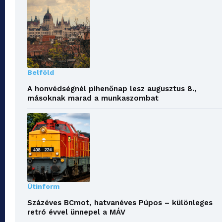
Belföld
A honvédségnél pihenőnap lesz augusztus 8.,
másoknak marad a munkaszombat
Útinform
Százéves BCmot, hatvanéves Púpos – különleges
retró évvel ünnepel a MÁV