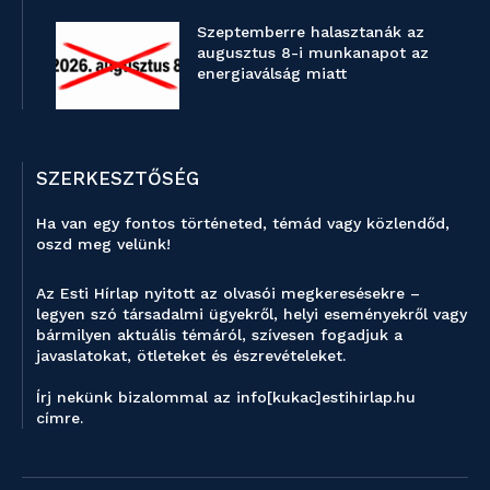
Szeptemberre halasztanák az
augusztus 8-i munkanapot az
energiaválság miatt
SZERKESZTŐSÉG
Ha van egy fontos történeted, témád vagy közlendőd,
oszd meg velünk!
Az Esti Hírlap nyitott az olvasói megkeresésekre –
legyen szó társadalmi ügyekről, helyi eseményekről vagy
bármilyen aktuális témáról, szívesen fogadjuk a
javaslatokat, ötleteket és észrevételeket.
Írj nekünk bizalommal az info[kukac]estihirlap.hu
címre.