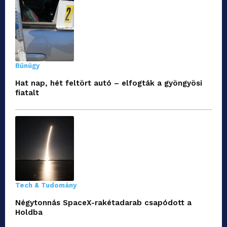
Bűnügy
Hat nap, hét feltört autó – elfogták a gyöngyösi
fiatalt
Tech & Tudomány
Négytonnás SpaceX-rakétadarab csapódott a
Holdba