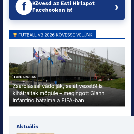
Kövesd az Esti Hírlapot
f
›
Facebookon is!
FUTBALL-VB 2026 KÖVESSE VELÜNK
LABDARÚGÁS
L
Zsarolással vádolják, saját vezetői is
kihátráltak mögüle – megingott Gianni
Mo
Infantino hatalma a FIFA-ban
el
Aktuális