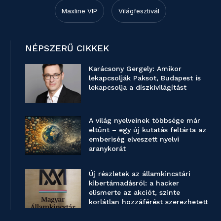
Maxline VIP
Világfesztivál
NÉPSZERŰ CIKKEK
Karácsony Gergely: Amikor
lekapcsolják Paksot, Budapest is
lekapcsolja a díszkivilágítást
A világ nyelveinek többsége már
eltűnt – egy új kutatás feltárta az
emberiség elveszett nyelvi
aranykorát
Új részletek az államkincstári
kibertámadásról: a hacker
elismerte az akciót, szinte
korlátlan hozzáférést szerezhetett