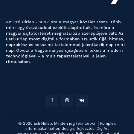
Az Esti Hírlap - 1897 óta a magyar közélet része. Több
mint egy évszázaddal ezelőtt alapították, és mára a
magyar sajtótörténet meghatározó szereplőjévé vált. Az
Esti Hírlap most digitális formában születik újjá: hiteles,
naprakész és sokszínű tartalommal jelentkezik nap mint
nap. Ötvözi a hagyományos újságírás értékeit a modern
technológiával - a múlt tapasztalataival, a jelen
ritmusában.
© 2026 Esti Hírlap. Minden jog fenntartva. | Komplex
informatikai háttér, design, fejlesztés:
DigiArt
Impresszum
Adatvédelem
Feltételek
Kapcsolat