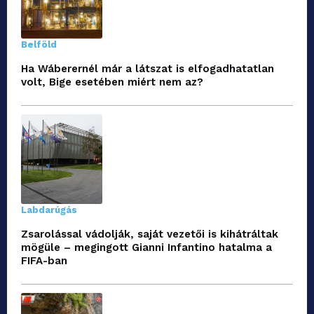
Belföld
Ha Wáberernél már a látszat is elfogadhatatlan
volt, Bige esetében miért nem az?
Labdarúgás
Zsarolással vádolják, saját vezetői is kihátráltak
mögüle – megingott Gianni Infantino hatalma a
FIFA-ban