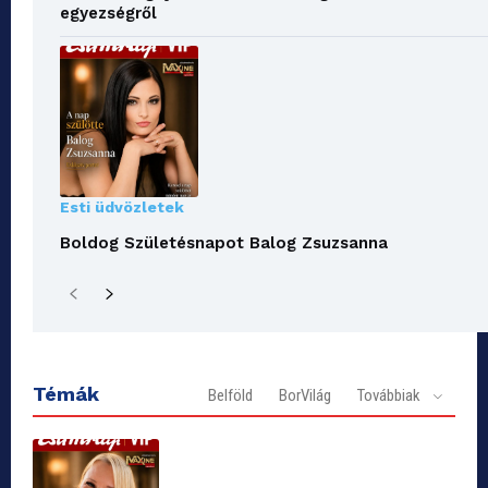
egyezségről
Esti üdvözletek
Boldog Születésnapot Balog Zsuzsanna
Témák
Belföld
BorVilág
Továbbiak