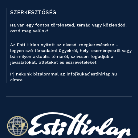
SZERKESZTŐSÉG
Ha van egy fontos történeted, témád vagy közlendőd,
oszd meg velünk!
Az Esti Hírlap nyitott az olvasói megkeresésekre –
legyen szó társadalmi ügyekről, helyi eseményekről vagy
bármilyen aktuális témáról, szívesen fogadjuk a
javaslatokat, ötleteket és észrevételeket.
Írj nekünk bizalommal az info[kukac]estihirlap.hu
címre.