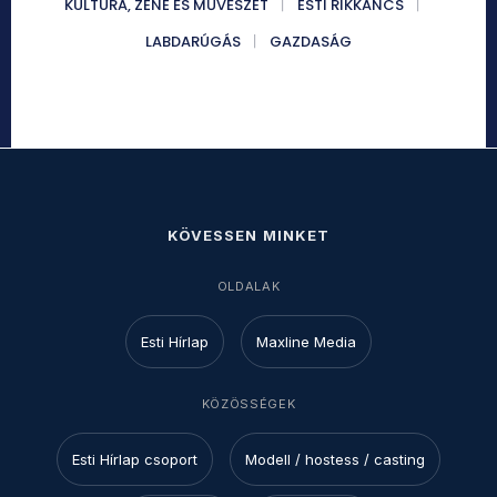
KULTÚRA, ZENE ÉS MŰVÉSZET
ESTI RIKKANCS
LABDARÚGÁS
GAZDASÁG
KÖVESSEN MINKET
OLDALAK
Esti Hírlap
Maxline Media
KÖZÖSSÉGEK
Esti Hírlap csoport
Modell / hostess / casting