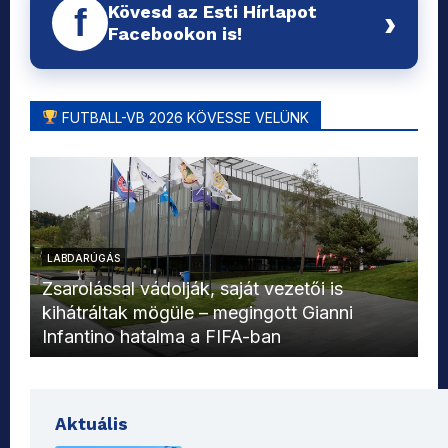
Kövesd az Esti Hírlapot
f
›
Facebookon is!
FUTBALL-VB 2026 KÖVESSE VELÜNK
LABDARÚGÁS
L
Zsarolással vádolják, saját vezetői is
kihátráltak mögüle – megingott Gianni
Mo
Infantino hatalma a FIFA-ban
el
Aktuális