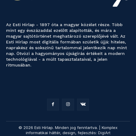
Az Esti Hírlap - 1897 óta a magyar közélet része. Több
mint egy évszázaddal ezelőtt alapították, és mára a
magyar sajtótörténet meghatározó szereplőjévé vált. Az
Esti Hírlap most digitális formában születik újjá: hiteles,
naprakész és sokszínű tartalommal jelentkezik nap mint
nap. Ötvözi a hagyományos újságírás értékeit a modern
technológiával - a múlt tapasztalataival, a jelen
ritmusában.
© 2026 Esti Hírlap. Minden jog fenntartva. | Komplex
informatikai háttér, design, fejlesztés:
DigiArt