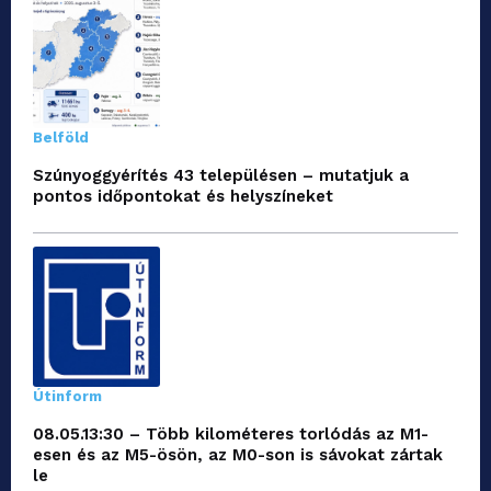
Belföld
Szúnyoggyérítés 43 településen – mutatjuk a
pontos időpontokat és helyszíneket
Útinform
08.05.13:30 – Több kilométeres torlódás az M1-
esen és az M5-ösön, az M0-son is sávokat zártak
le