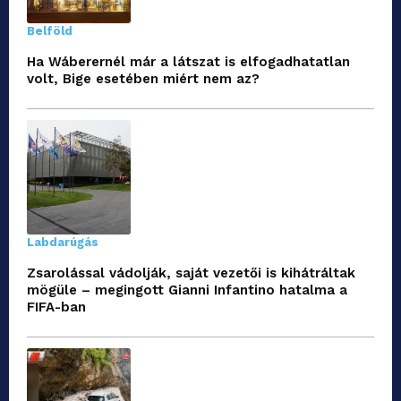
Belföld
Ha Wáberernél már a látszat is elfogadhatatlan
volt, Bige esetében miért nem az?
Labdarúgás
Zsarolással vádolják, saját vezetői is kihátráltak
mögüle – megingott Gianni Infantino hatalma a
FIFA-ban