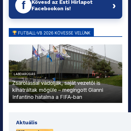
Kövesd az Esti Hírlapot
f
›
Facebookon is!
FUTBALL-VB 2026 KÖVESSE VELÜNK
LABDARÚGÁS
L
Zsarolással vádolják, saját vezetői is
kihátráltak mögüle – megingott Gianni
Mo
Infantino hatalma a FIFA-ban
el
Aktuális