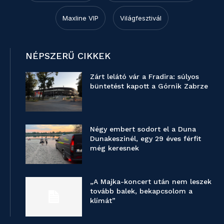
Maxline VIP
Világfesztivál
NÉPSZERŰ CIKKEK
Zárt lelátó vár a Fradira: súlyos
büntetést kapott a Górnik Zabrze
Négy embert sodort el a Duna
Dunakeszinél, egy 29 éves férfit
még keresnek
„A Majka-koncert után nem leszek
tovább balek, bekapcsolom a
klímát”