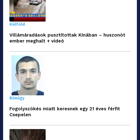
Külföld
Villámáradások pusztítottak Kínában – huszonöt
ember meghalt + videó
Bűnügy
Fogolyszökés miatt keresnek egy 21 éves férfit
Csepelen