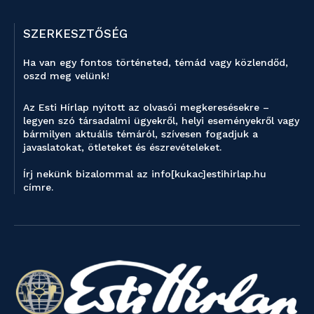
SZERKESZTŐSÉG
Ha van egy fontos történeted, témád vagy közlendőd,
oszd meg velünk!
Az Esti Hírlap nyitott az olvasói megkeresésekre –
legyen szó társadalmi ügyekről, helyi eseményekről vagy
bármilyen aktuális témáról, szívesen fogadjuk a
javaslatokat, ötleteket és észrevételeket.
Írj nekünk bizalommal az info[kukac]estihirlap.hu
címre.