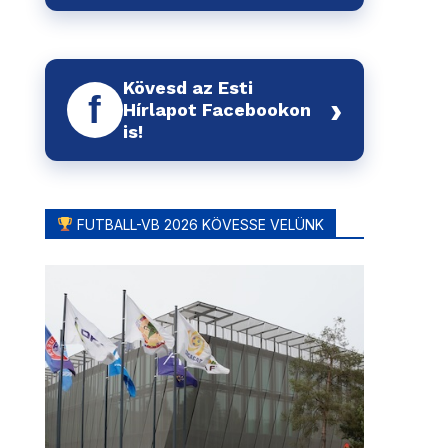
Kövesd az Esti
f
›
Hírlapot Facebookon
is!
FUTBALL-VB 2026 KÖVESSE VELÜNK