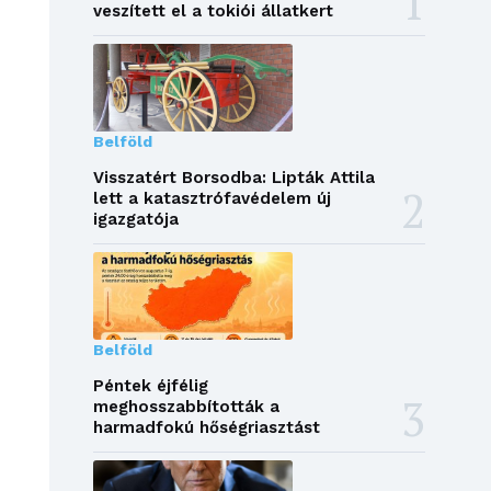
veszített el a tokiói állatkert
Belföld
Visszatért Borsodba: Lipták Attila
lett a katasztrófavédelem új
igazgatója
Belföld
Péntek éjfélig
meghosszabbították a
harmadfokú hőségriasztást