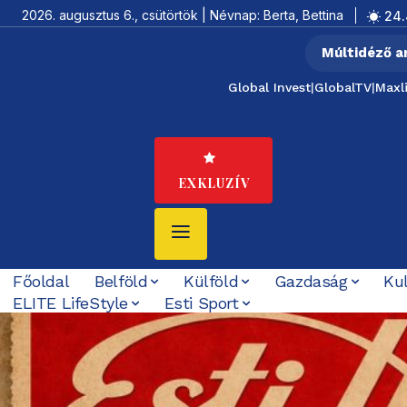
2026. augusztus 6., csütörtök | Névnap: Berta, Bettina
24.
Múltidéző a
Global Invest
|
GlobalTV
|
Maxl
EXKLUZÍV
Főoldal
Belföld
Külföld
Gazdaság
Ku
ELITE LifeStyle
Esti Sport