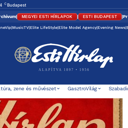
C
4
Budapest
rchívum
|
MEGYEI ESTI HÍRLAPOK
|
ESTI BUDAPEST
|
Pr
ineVip
|
MusicTV
|
Elite LifeStyle
|
Elite Model Agency
|
Evening News
|
ALAPÍTVA 1897 • 1956
ltúra, zene és művészet
GasztroVilág
Szabadi