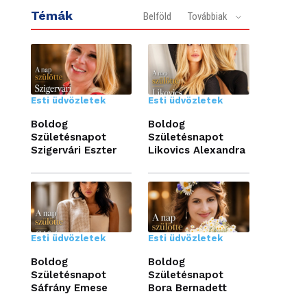
Témák
Belföld
Továbbiak
Esti üdvözletek
Esti üdvözletek
Boldog
Boldog
Születésnapot
Születésnapot
Szigervári Eszter
Likovics Alexandra
Esti üdvözletek
Esti üdvözletek
Boldog
Boldog
Születésnapot
Születésnapot
Sáfrány Emese
Bora Bernadett