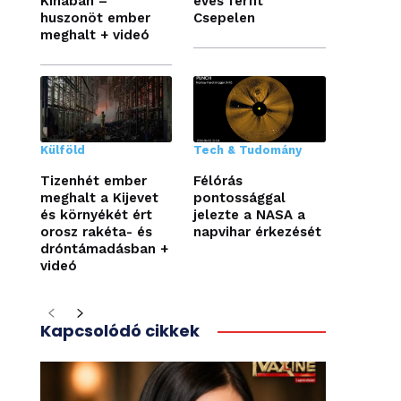
Kínában –
éves férfit
huszonöt ember
Csepelen
meghalt + videó
Külföld
Tech & Tudomány
Tizenhét ember
Félórás
meghalt a Kijevet
pontossággal
és környékét ért
jelezte a NASA a
orosz rakéta- és
napvihar érkezését
dróntámadásban +
videó
Kapcsolódó cikkek