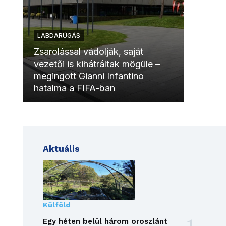
LABDARÚGÁS
LABDAR
Zsarolással vádolják, saját
vezetői is kihátráltak mögüle –
Molinóv
megingott Gianni Infantino
szurkol
hatalma a FIFA-ban
meccsk
Aktuális
Külföld
Egy héten belül három oroszlánt