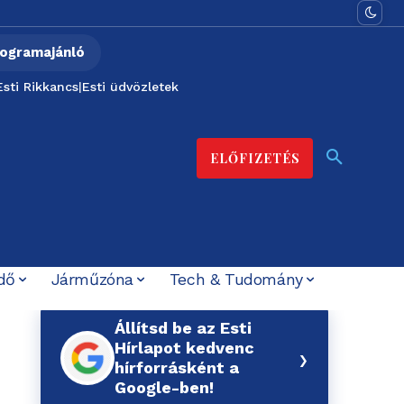
ogramajánló
Esti Rikkancs
|
Esti üdvözletek
ELŐFIZETÉS
dő
Járműzóna
Tech & Tudomány
Állítsd be az Esti
Hírlapot kedvenc
›
hírforrásként a
Google-ben!