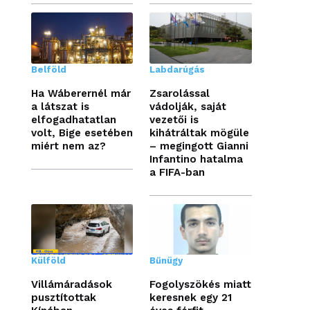
Belföld
Labdarúgás
Ha Wáberernél már
Zsarolással
a látszat is
vádolják, saját
elfogadhatatlan
vezetői is
volt, Bige esetében
kihátráltak mögüle
miért nem az?
– megingott Gianni
Infantino hatalma
a FIFA-ban
Külföld
Bűnügy
Villámáradások
Fogolyszökés miatt
pusztítottak
keresnek egy 21