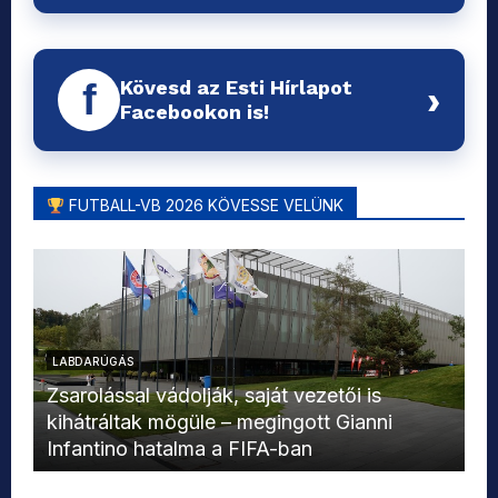
Kövesd az Esti Hírlapot
f
›
Facebookon is!
FUTBALL-VB 2026 KÖVESSE VELÜNK
LABDARÚGÁS
L
Zsarolással vádolják, saját vezetői is
kihátráltak mögüle – megingott Gianni
Mo
Infantino hatalma a FIFA-ban
el