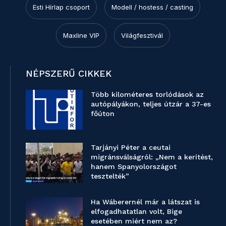
Esti Hírlap csoport
Modell / hostess / casting
Maxline VIP
Világfesztivál
NÉPSZERŰ CIKKEK
Több kilométeres torlódások az
autópályákon, teljes útzár a 37-es
főúton
Tarjányi Péter a ceutai
migránsválságról: „Nem a kerítést,
hanem Spanyolországot
tesztelték”
Ha Wáberernél már a látszat is
elfogadhatatlan volt, Bige
esetében miért nem az?