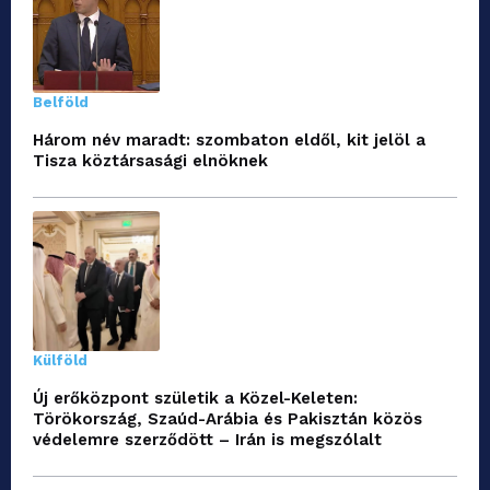
Belföld
Három név maradt: szombaton eldől, kit jelöl a
Tisza köztársasági elnöknek
Külföld
Új erőközpont születik a Közel-Keleten:
Törökország, Szaúd-Arábia és Pakisztán közös
védelemre szerződött – Irán is megszólalt