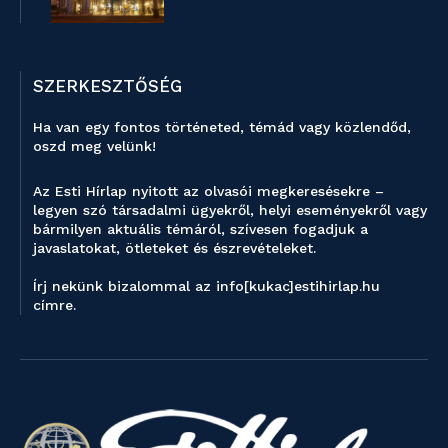
SZERKESZTŐSÉG
Ha van egy fontos történeted, témád vagy közlendőd,
oszd meg velünk!
Az Esti Hírlap nyitott az olvasói megkeresésekre –
legyen szó társadalmi ügyekről, helyi eseményekről vagy
bármilyen aktuális témáról, szívesen fogadjuk a
javaslatokat, ötleteket és észrevételeket.
Írj nekünk bizalommal az info[kukac]estihirlap.hu
címre.