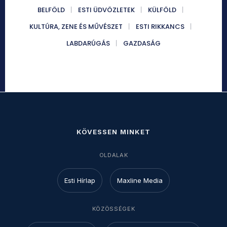
BELFÖLD
ESTI ÜDVÖZLETEK
KÜLFÖLD
KULTÚRA, ZENE ÉS MŰVÉSZET
ESTI RIKKANCS
LABDARÚGÁS
GAZDASÁG
KÖVESSEN MINKET
OLDALAK
Esti Hírlap
Maxline Media
KÖZÖSSÉGEK