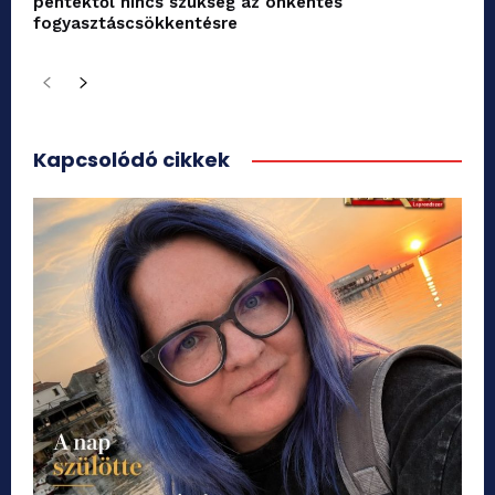
péntektől nincs szükség az önkéntes
fogyasztáscsökkentésre
Kapcsolódó cikkek