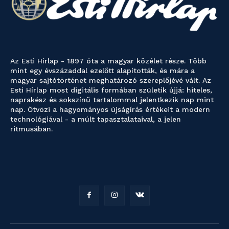
Az Esti Hírlap - 1897 óta a magyar közélet része. Több
mint egy évszázaddal ezelőtt alapították, és mára a
magyar sajtótörténet meghatározó szereplőjévé vált. Az
Esti Hírlap most digitális formában születik újjá: hiteles,
naprakész és sokszínű tartalommal jelentkezik nap mint
nap. Ötvözi a hagyományos újságírás értékeit a modern
technológiával - a múlt tapasztalataival, a jelen
ritmusában.