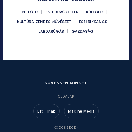
BELFÖLD
ESTI ÜDVÖZLETEK
KÜLFÖLD
KULTÚRA, ZENE ÉS MŰVÉSZET
ESTI RIKKANCS
LABDARÚGÁS
GAZDASÁG
KÖVESSEN MINKET
OLDALAK
Esti Hírlap
Maxline Media
KÖZÖSSÉGEK