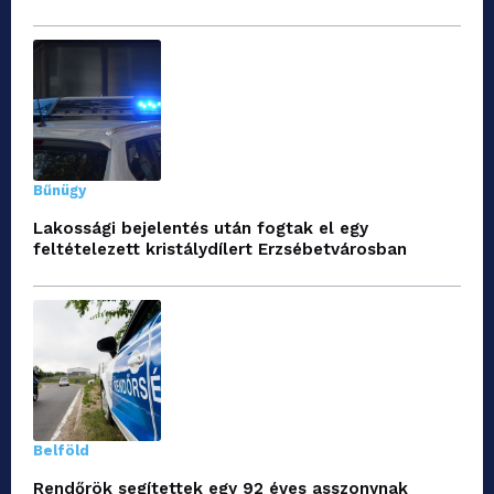
Bűnügy
Lakossági bejelentés után fogtak el egy
feltételezett kristálydílert Erzsébetvárosban
Belföld
Rendőrök segítettek egy 92 éves asszonynak