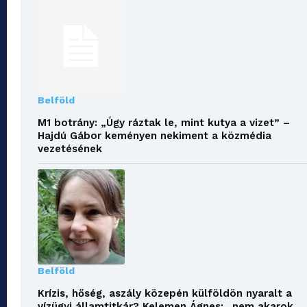
Belföld
M1 botrány: „Úgy ráztak le, mint kutya a vizet” –
Hajdú Gábor keményen nekiment a közmédia
vezetésének
Belföld
Krízis, hőség, aszály közepén külföldön nyaralt a
vízügyi államtitkár? Kelemen Ágnes: „nem akarok