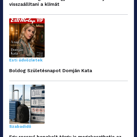
visszaállítani a klímát
Esti üdvözletek
Boldog Születésnapot Domján Kata
Szabadidő
Egy rosszul bepakolt tárgy is megakaszthatja az