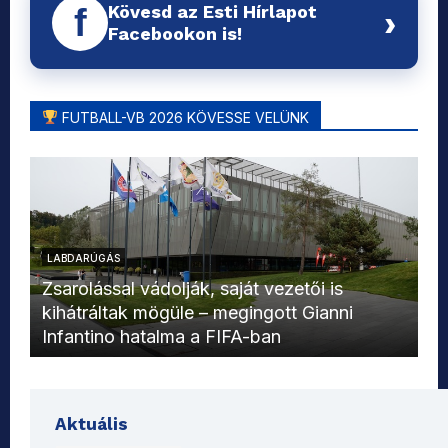
Kövesd az Esti Hírlapot
f
›
Facebookon is!
FUTBALL-VB 2026 KÖVESSE VELÜNK
LABDARÚGÁS
L
Zsarolással vádolják, saját vezetői is
kihátráltak mögüle – megingott Gianni
Mo
Infantino hatalma a FIFA-ban
el
Aktuális