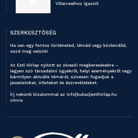
Villarrealhoz igazolt
SZERKESZTŐSÉG
Ha van egy fontos történeted, témád vagy közlendőd,
oszd meg velünk!
Az Esti Hírlap nyitott az olvasói megkeresésekre –
legyen szó társadalmi ügyekről, helyi eseményekről vagy
bármilyen aktuális témáról, szívesen fogadjuk a
javaslatokat, ötleteket és észrevételeket.
Írj nekünk bizalommal az info[kukac]estihirlap.hu
címre.