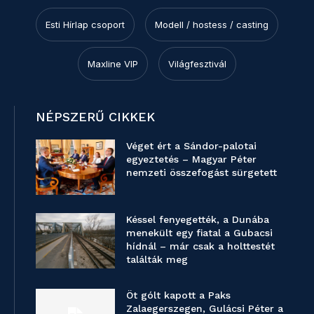
Esti Hírlap csoport
Modell / hostess / casting
Maxline VIP
Világfesztivál
NÉPSZERŰ CIKKEK
Véget ért a Sándor-palotai
egyeztetés – Magyar Péter
nemzeti összefogást sürgetett
Késsel fenyegették, a Dunába
menekült egy fiatal a Gubacsi
hídnál – már csak a holttestét
találták meg
Öt gólt kapott a Paks
Zalaegerszegen, Gulácsi Péter a