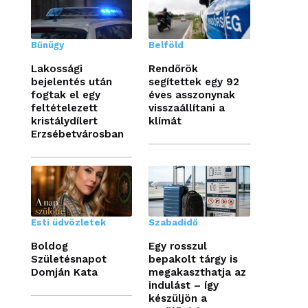
Bűnügy
Belföld
Lakossági
Rendőrök
bejelentés után
segítettek egy 92
fogtak el egy
éves asszonynak
feltételezett
visszaállítani a
kristálydílert
klímát
Erzsébetvárosban
Esti üdvözletek
Szabadidő
Boldog
Egy rosszul
Születésnapot
bepakolt tárgy is
Domján Kata
megakaszthatja az
indulást – így
készüljön a