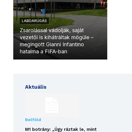
LABDARÚGÁS
LABDAR
Zsarolással vádolják, saját
vezetői is kihátráltak mögüle –
Molinóv
megingott Gianni Infantino
szurkol
hatalma a FIFA-ban
meccsk
Aktuális
Belföld
M1 botrány: „Úgy ráztak le, mint