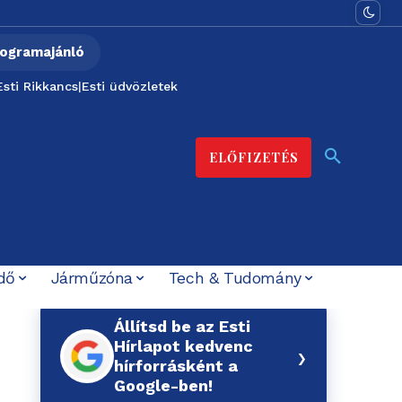
ogramajánló
Esti Rikkancs
|
Esti üdvözletek
ELŐFIZETÉS
dő
Járműzóna
Tech & Tudomány
Állítsd be az Esti
Hírlapot kedvenc
›
hírforrásként a
Google-ben!