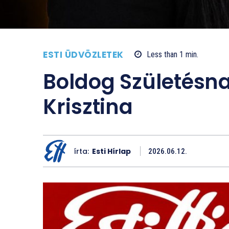
ESTI ÜDVÖZLETEK
Less than 1
min.
Boldog Születésn
Krisztina
írta:
Esti Hírlap
2026.06.12.