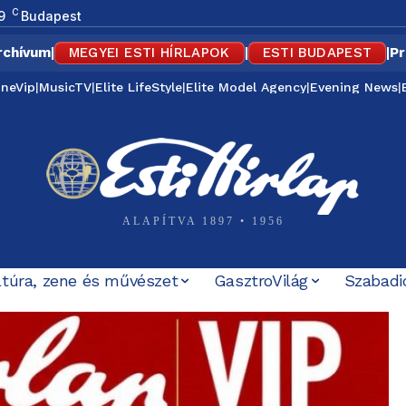
C
9
Budapest
rchívum
|
MEGYEI ESTI HÍRLAPOK
|
ESTI BUDAPEST
|
Pr
ineVip
|
MusicTV
|
Elite LifeStyle
|
Elite Model Agency
|
Evening News
|
ALAPÍTVA 1897 • 1956
ltúra, zene és művészet
GasztroVilág
Szabadi