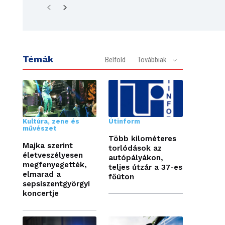
Témák
Belföld
Továbbiak
Kultúra, zene és
Útinform
művészet
Több kilométeres
Majka szerint
torlódások az
életveszélyesen
autópályákon,
megfenyegették,
teljes útzár a 37-es
elmarad a
főúton
sepsiszentgyörgyi
koncertje