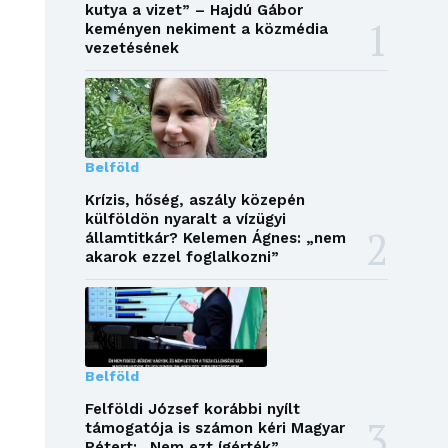
kutya a vizet” – Hajdú Gábor
keményen nekiment a közmédia
vezetésének
Belföld
Krízis, hőség, aszály közepén
külföldön nyaralt a vízügyi
államtitkár? Kelemen Ágnes: „nem
akarok ezzel foglalkozni”
Belföld
Felföldi József korábbi nyílt
támogatója is számon kéri Magyar
Pétert: „Nem ezt ígérték”