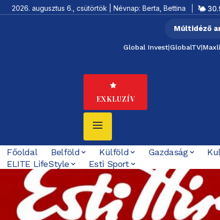
2026. augusztus 6., csütörtök | Névnap: Berta, Bettina
30.
Múltidéző a
Global Invest
|
GlobalTV
|
Maxl
EXKLUZÍV
Főoldal
Belföld
Külföld
Gazdaság
Ku
ELITE LifeStyle
Esti Sport