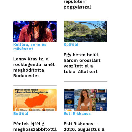
repülőtéri
poggyásszal
Kultúra, zene és
Külföld
művészet
Egy héten belül
Lenny Kravitz, a
három oroszlánt
rocklegenda ismét
veszített el a
meghódította
tokiói állatkert
Budapestet
Belföld
Esti Rikkancs
Péntek éjfélig
Esti Rikkancs –
meghosszabbítottá
2026. augusztus 6.