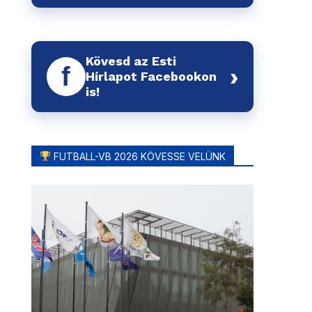
Kövesd az Esti
f
›
Hírlapot Facebookon
is!
FUTBALL-VB 2026 KÖVESSE VELÜNK