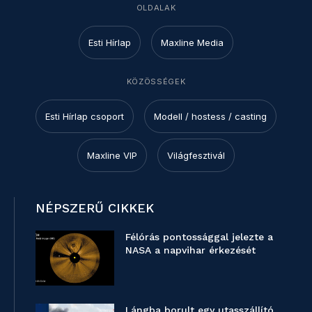
OLDALAK
Esti Hírlap
Maxline Media
KÖZÖSSÉGEK
Esti Hírlap csoport
Modell / hostess / casting
Maxline VIP
Világfesztivál
NÉPSZERŰ CIKKEK
Félórás pontossággal jelezte a
NASA a napvihar érkezését
Lángba borult egy utasszállító