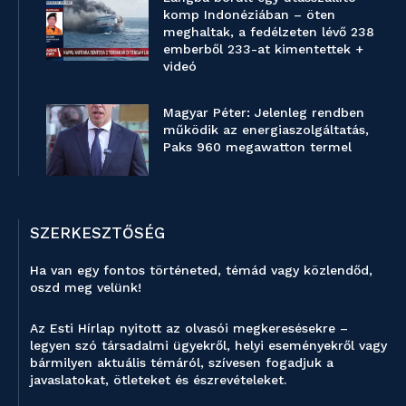
komp Indonéziában – öten
meghaltak, a fedélzeten lévő 238
emberből 233-at kimentettek +
videó
Magyar Péter: Jelenleg rendben
működik az energiaszolgáltatás,
Paks 960 megawatton termel
SZERKESZTŐSÉG
Ha van egy fontos történeted, témád vagy közlendőd,
oszd meg velünk!
Az Esti Hírlap nyitott az olvasói megkeresésekre –
legyen szó társadalmi ügyekről, helyi eseményekről vagy
bármilyen aktuális témáról, szívesen fogadjuk a
javaslatokat, ötleteket és észrevételeket.