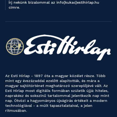
Írj nekünk bizalommal az info[kukac]estihirlap.hu
címre.
Az Esti Hírlap - 1897 óta a magyar közélet része. Több
mint egy évszázaddal ezelőtt alapították, és mára a
magyar sajtótörténet meghatározó szereplőjévé vált. Az
Esti Hírlap most digitális formában születik újjá: hiteles,
naprakész és sokszínű tartalommal jelentkezik nap mint
nap. Ötvözi a hagyományos újságírás értékeit a modern
technológiával - a múlt tapasztalataival, a jelen
ritmusában.