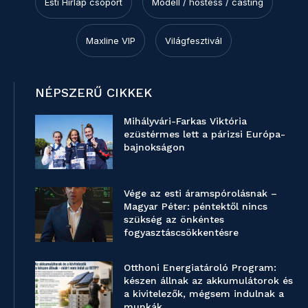
Esti Hírlap csoport
Modell / hostess / casting
Maxline VIP
Világfesztivál
NÉPSZERŰ CIKKEK
Mihályvári-Farkas Viktória
ezüstérmes lett a párizsi Európa-
bajnokságon
Vége az esti áramspórolásnak –
Magyar Péter: péntektől nincs
szükség az önkéntes
fogyasztáscsökkentésre
Otthoni Energiatároló Program:
készen állnak az akkumulátorok és
a kivitelezők, mégsem indulnak a
munkák