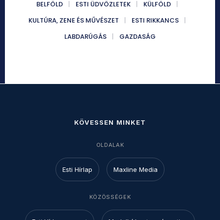
BELFÖLD
ESTI ÜDVÖZLETEK
KÜLFÖLD
KULTÚRA, ZENE ÉS MŰVÉSZET
ESTI RIKKANCS
LABDARÚGÁS
GAZDASÁG
KÖVESSEN MINKET
OLDALAK
Esti Hírlap
Maxline Media
KÖZÖSSÉGEK