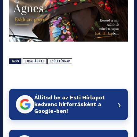
TAGS
JAKAB ÁGNES
SZÜLETÉSNAP
Állítsd be az Esti Hírlapot
›
kedvenc hírforrásként a
Google-ben!