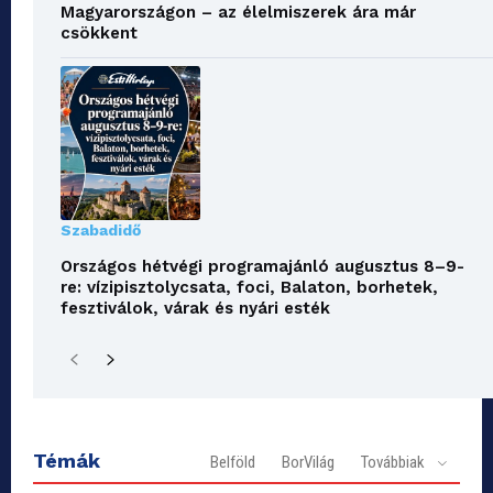
Magyarországon – az élelmiszerek ára már
csökkent
Szabadidő
Országos hétvégi programajánló augusztus 8–9-
re: vízipisztolycsata, foci, Balaton, borhetek,
fesztiválok, várak és nyári esték
Témák
Belföld
BorVilág
Továbbiak