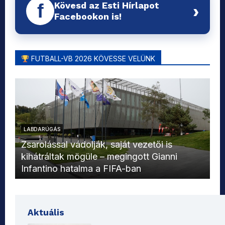
Kövesd az Esti Hírlapot
f
›
Facebookon is!
FUTBALL-VB 2026 KÖVESSE VELÜNK
LABDARÚGÁS
L
Zsarolással vádolják, saját vezetői is
kihátráltak mögüle – megingott Gianni
Mo
Infantino hatalma a FIFA-ban
el
Aktuális