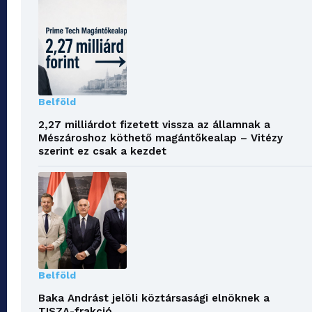
Belföld
2,27 milliárdot fizetett vissza az államnak a
Mészároshoz köthető magántőkealap – Vitézy
szerint ez csak a kezdet
Belföld
Baka Andrást jelöli köztársasági elnöknek a
TISZA-frakció