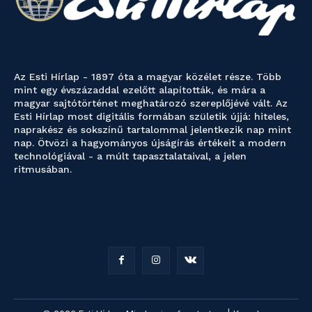
Az Esti Hírlap - 1897 óta a magyar közélet része. Több
mint egy évszázaddal ezelőtt alapították, és mára a
magyar sajtótörténet meghatározó szereplőjévé vált. Az
Esti Hírlap most digitális formában születik újjá: hiteles,
naprakész és sokszínű tartalommal jelentkezik nap mint
nap. Ötvözi a hagyományos újságírás értékeit a modern
technológiával - a múlt tapasztalataival, a jelen
ritmusában.