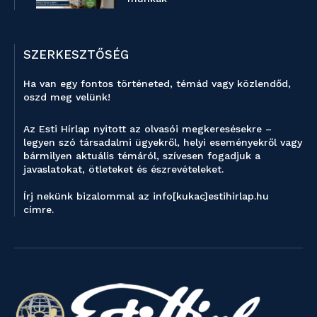
SZERKESZTŐSÉG
Ha van egy fontos történeted, témád vagy közlendőd,
oszd meg velünk!
Az Esti Hírlap nyitott az olvasói megkeresésekre –
legyen szó társadalmi ügyekről, helyi eseményekről vagy
bármilyen aktuális témáról, szívesen fogadjuk a
javaslatokat, ötleteket és észrevételeket.
Írj nekünk bizalommal az info[kukac]estihirlap.hu
címre.