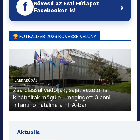
Kövesd az Esti Hírlapot
f
›
Facebookon is!
FUTBALL-VB 2026 KÖVESSE VELÜNK
LABDARÚGÁS
L
Zsarolással vádolják, saját vezetői is
kihátráltak mögüle – megingott Gianni
Mo
Infantino hatalma a FIFA-ban
el
Aktuális