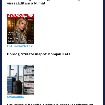
visszaállítani a klímát
Esti üdvözletek
Boldog Születésnapot Domján Kata
Szabadidő
Egy rosszul bepakolt tárgy is megakaszthatja az