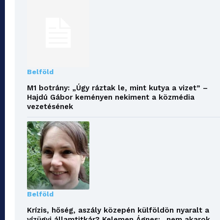
Belföld
M1 botrány: „Úgy ráztak le, mint kutya a vizet” –
Hajdú Gábor keményen nekiment a közmédia
vezetésének
Belföld
Krízis, hőség, aszály közepén külföldön nyaralt a
vízügyi államtitkár? Kelemen Ágnes: „nem akarok