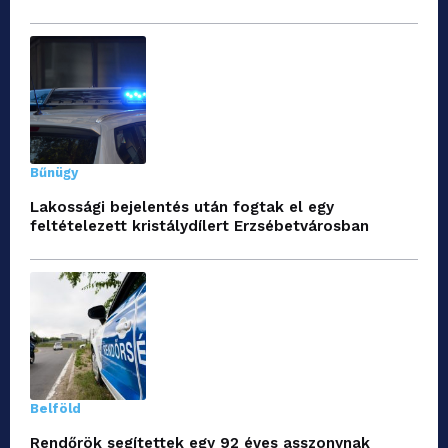
Bűnügy
Lakossági bejelentés után fogtak el egy
feltételezett kristálydílert Erzsébetvárosban
Belföld
Rendőrök segítettek egy 92 éves asszonynak