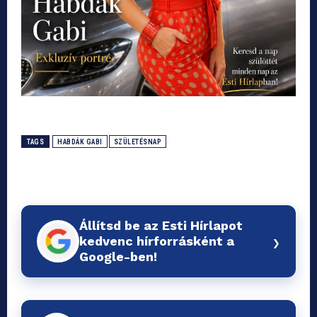
TAGS
HABDÁK GABI
SZÜLETÉSNAP
Állítsd be az Esti Hírlapot
›
kedvenc hírforrásként a
Google-ben!