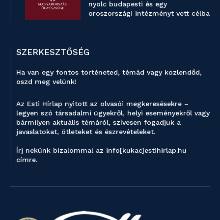
nyolc budapesti és egy
oroszországi intézményt vett célba
SZERKESZTŐSÉG
Ha van egy fontos történeted, témád vagy közlendőd,
oszd meg velünk!
Az Esti Hírlap nyitott az olvasói megkeresésekre –
legyen szó társadalmi ügyekről, helyi eseményekről vagy
bármilyen aktuális témáról, szívesen fogadjuk a
javaslatokat, ötleteket és észrevételeket.
Írj nekünk bizalommal az info[kukac]estihirlap.hu
címre.