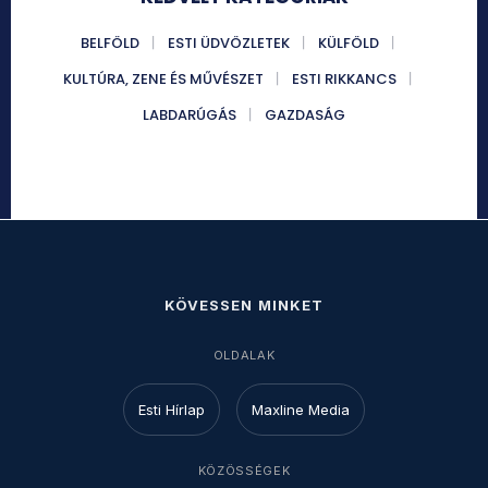
BELFÖLD
ESTI ÜDVÖZLETEK
KÜLFÖLD
KULTÚRA, ZENE ÉS MŰVÉSZET
ESTI RIKKANCS
LABDARÚGÁS
GAZDASÁG
KÖVESSEN MINKET
OLDALAK
Esti Hírlap
Maxline Media
KÖZÖSSÉGEK