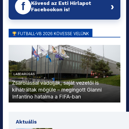
Kövesd az Esti Hírlapot
f
›
Facebookon is!
FUTBALL-VB 2026 KÖVESSE VELÜNK
LABDARÚGÁS
L
Zsarolással vádolják, saját vezetői is
kihátráltak mögüle – megingott Gianni
Mo
Infantino hatalma a FIFA-ban
el
Aktuális