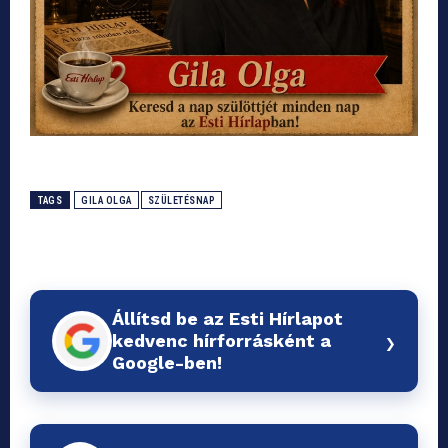
TAGS
GILA OLGA
SZÜLETÉSNAP
Állítsd be az Esti Hírlapot
›
kedvenc hírforrásként a
Google-ben!