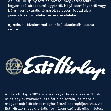
Az Esti Hírlap nyitott az olvasói megkeresésekre –
legyen szó társadalmi ügyekről, helyi eseményekről vagy
bármilyen aktuális témáról, szívesen fogadjuk a
javaslatokat, ötleteket és észrevételeket.
Írj nekünk bizalommal az info[kukac]estihirlap.hu
címre.
Az Esti Hírlap - 1897 óta a magyar közélet része. Több
mint egy évszázaddal ezelőtt alapították, és mára a
magyar sajtótörténet meghatározó szereplőjévé vált. Az
Esti Hírlap most digitális formában születik újjá: hiteles,