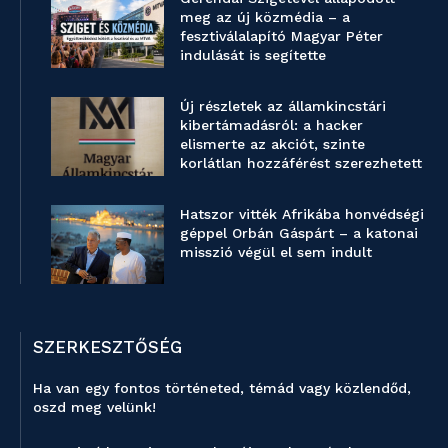
meg az új közmédia – a
fesztiválalapító Magyar Péter
indulását is segítette
Új részletek az államkincstári
kibertámadásról: a hacker
elismerte az akciót, szinte
korlátlan hozzáférést szerezhetett
Hatszor vitték Afrikába honvédségi
géppel Orbán Gáspárt – a katonai
misszió végül el sem indult
SZERKESZTŐSÉG
Ha van egy fontos történeted, témád vagy közlendőd,
oszd meg velünk!