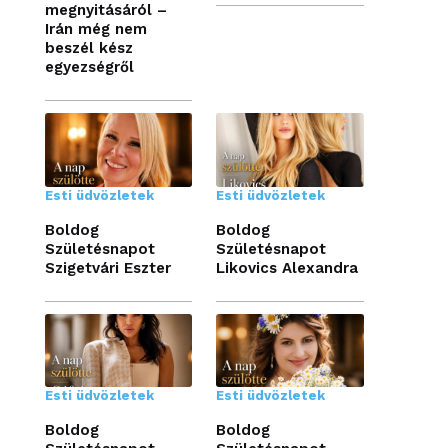
megnyitásáról –
Irán még nem
beszél kész
egyezségről
Esti üdvözletek
Esti üdvözletek
Boldog
Boldog
Születésnapot
Születésnapot
Szigetvári Eszter
Likovics Alexandra
Esti üdvözletek
Esti üdvözletek
Boldog
Boldog