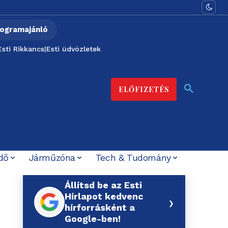
ogramajánló
Esti Rikkancs
|
Esti üdvözletek
ELŐFIZETÉS
dő
Járműzóna
Tech & Tudomány
Állítsd be az Esti
Hírlapot kedvenc
›
hírforrásként a
Google-ben!