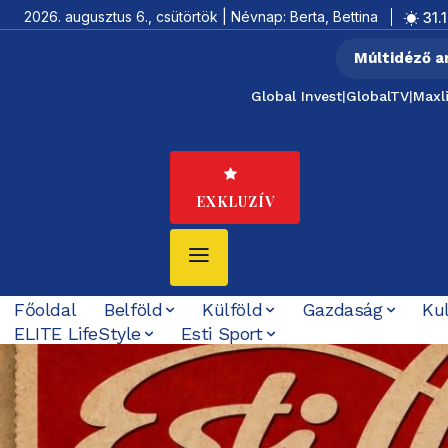
2026. augusztus 6., csütörtök | Névnap: Berta, Bettina
31.1
Múltidéző a
Global Invest
|
GlobalTV
|
Maxl
EXKLUZÍV
Főoldal
Belföld
Külföld
Gazdaság
Ku
ELITE LifeStyle
Esti Sport