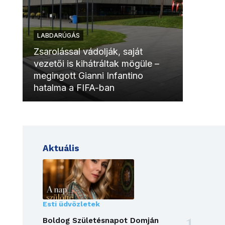
LABDARÚGÁS
LABDAR
Zsarolással vádolják, saját
vezetői is kihátráltak mögüle –
Molinóv
megingott Gianni Infantino
szurkol
hatalma a FIFA-ban
meccsk
Aktuális
Esti üdvözletek
Boldog Születésnapot Domján