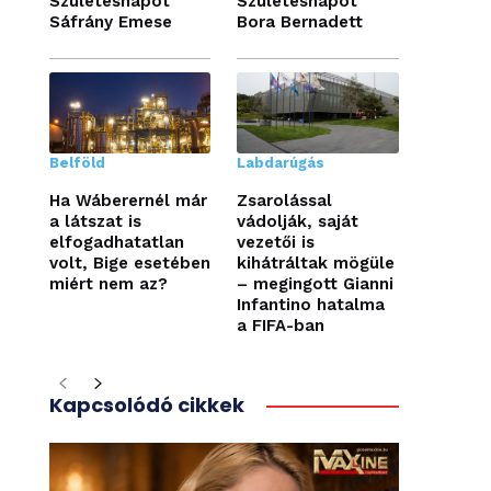
Születésnapot
Születésnapot
Sáfrány Emese
Bora Bernadett
Belföld
Labdarúgás
Ha Wáberernél már
Zsarolással
a látszat is
vádolják, saját
elfogadhatatlan
vezetői is
volt, Bige esetében
kihátráltak mögüle
miért nem az?
– megingott Gianni
Infantino hatalma
a FIFA-ban
Kapcsolódó cikkek