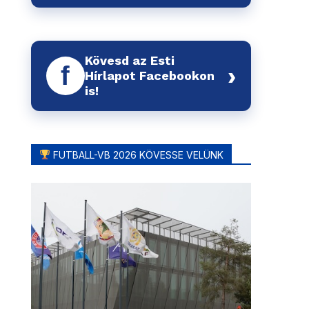
Kövesd az Esti
f
›
Hírlapot Facebookon
is!
FUTBALL-VB 2026 KÖVESSE VELÜNK