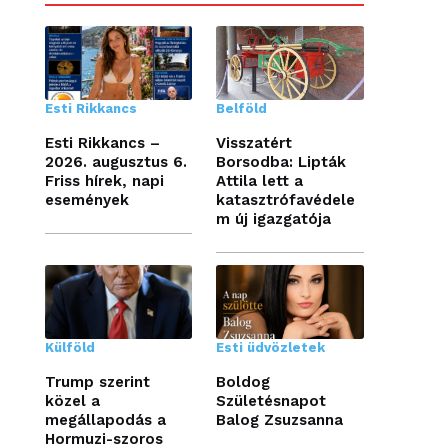
Esti Rikkancs
Belföld
Esti Rikkancs –
Visszatért
2026. augusztus 6.
Borsodba: Lipták
Friss hírek, napi
Attila lett a
események
katasztrófavédele
m új igazgatója
Külföld
Esti üdvözletek
Trump szerint
Boldog
közel a
Születésnapot
megállapodás a
Balog Zsuzsanna
Hormuzi-szoros