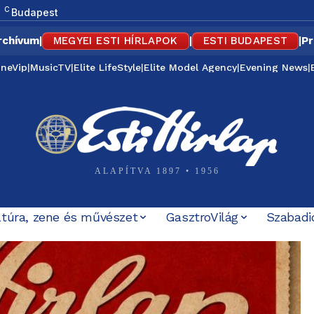
C
Budapest
rchívum
|
MEGYEI ESTI HÍRLAPOK
|
ESTI BUDAPEST
|
Pr
ineVip
|
MusicTV
|
Elite LifeStyle
|
Elite Model Agency
|
Evening News
|
ALAPÍTVA 1897 • 1956
ltúra, zene és művészet
GasztroVilág
Szabadi