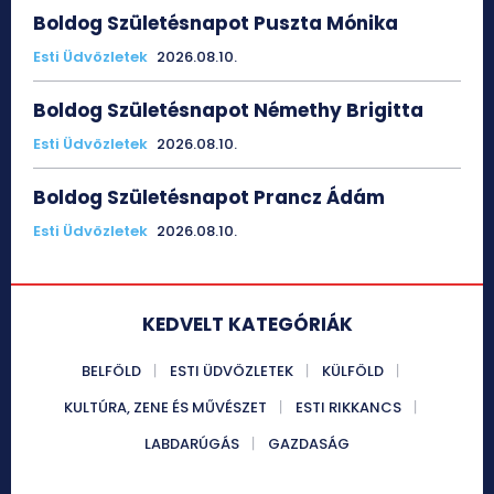
Boldog Születésnapot Puszta Mónika
Esti Üdvözletek
2026.08.10.
Boldog Születésnapot Némethy Brigitta
Esti Üdvözletek
2026.08.10.
Boldog Születésnapot Prancz Ádám
Esti Üdvözletek
2026.08.10.
KEDVELT KATEGÓRIÁK
BELFÖLD
ESTI ÜDVÖZLETEK
KÜLFÖLD
KULTÚRA, ZENE ÉS MŰVÉSZET
ESTI RIKKANCS
LABDARÚGÁS
GAZDASÁG