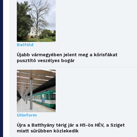
Belföld
Újabb vármegyében jelent meg a kőrisfákat
pusztító veszélyes bogár
Útinform
Újra a Batthyány térig jár a H5-ös HÉV, a Sziget
miatt sűrűbben közlekedik