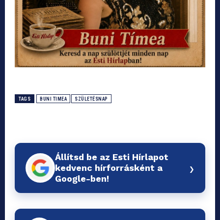
TAGS
BUNI TIMEA
SZÜLETÉSNAP
Állítsd be az Esti Hírlapot
›
kedvenc hírforrásként a
Google-ben!