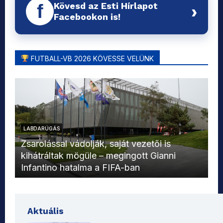
Kövesd az Esti Hírlapot
f
›
Facebookon is!
FUTBALL-VB 2026 KÖVESSE VELÜNK
LABDARÚGÁS
L
Zsarolással vádolják, saját vezetői is
kihátráltak mögüle – megingott Gianni
Mo
Infantino hatalma a FIFA-ban
el
Aktuális