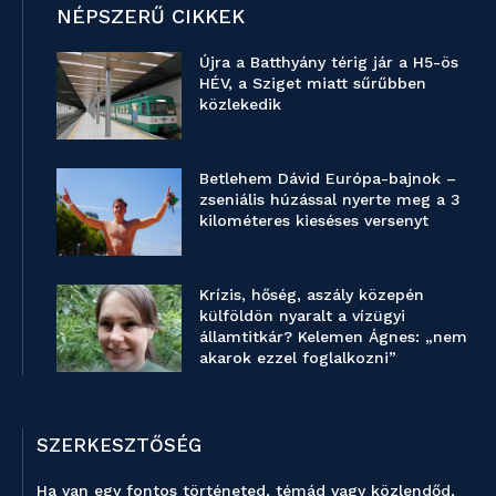
NÉPSZERŰ CIKKEK
Újra a Batthyány térig jár a H5-ös
HÉV, a Sziget miatt sűrűbben
közlekedik
Betlehem Dávid Európa-bajnok –
zseniális húzással nyerte meg a 3
kilométeres kieséses versenyt
Krízis, hőség, aszály közepén
külföldön nyaralt a vízügyi
államtitkár? Kelemen Ágnes: „nem
akarok ezzel foglalkozni”
SZERKESZTŐSÉG
Ha van egy fontos történeted, témád vagy közlendőd,