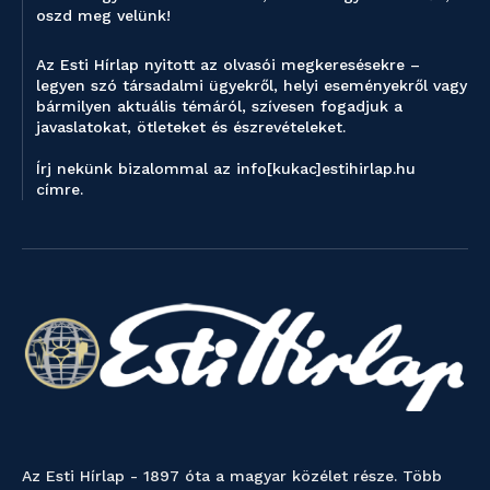
oszd meg velünk!
Az Esti Hírlap nyitott az olvasói megkeresésekre –
legyen szó társadalmi ügyekről, helyi eseményekről vagy
bármilyen aktuális témáról, szívesen fogadjuk a
javaslatokat, ötleteket és észrevételeket.
Írj nekünk bizalommal az info[kukac]estihirlap.hu
címre.
Az Esti Hírlap - 1897 óta a magyar közélet része. Több