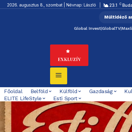
C
2026. augusztus 8., szombat | Névnap: László
23.1
Bud
Múltidéző a
Global Invest
|
GlobalTV
|
Maxl
EXKLUZÍV
Főoldal
Belföld
Külföld
Gazdaság
Ku
ELITE LifeStyle
Esti Sport