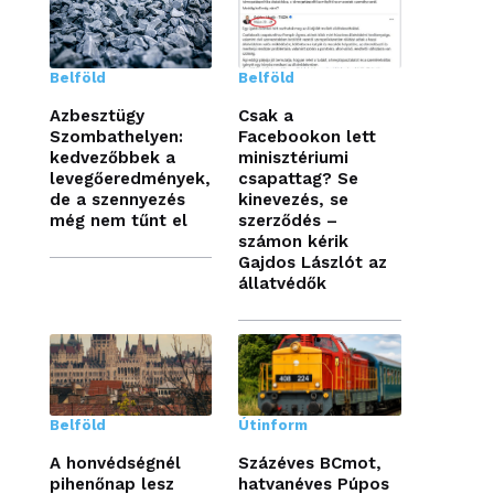
Belföld
Belföld
Azbesztügy
Csak a
Szombathelyen:
Facebookon lett
kedvezőbbek a
minisztériumi
levegőeredmények,
csapattag? Se
de a szennyezés
kinevezés, se
még nem tűnt el
szerződés –
számon kérik
Gajdos Lászlót az
állatvédők
Belföld
Útinform
A honvédségnél
Százéves BCmot,
pihenőnap lesz
hatvanéves Púpos