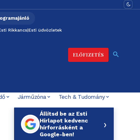
ogramajánló
Esti Rikkancs
|
Esti üdvözletek
ELŐFIZETÉS
dő
Járműzóna
Tech & Tudomány
Állítsd be az Esti
Hírlapot kedvenc
›
hírforrásként a
Google-ben!