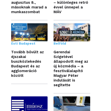
augusztus 8.,
– különleges retró
másoknak marad a
évvel ünnepel a
munkaszombat
MÁV
Esti Budapest
Belföld
Tovább bővült az
Gerendai
éjszakai
Szigetével
buszközlekedés
állapodott meg az
Budapest és az
új közmédia – a
agglomeráció
fesztiválalapító
között
Magyar Péter
indulását is
segítette