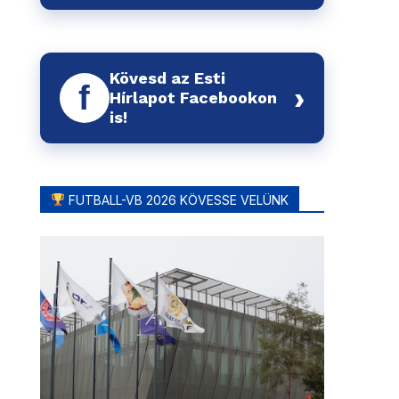
Kövesd az Esti
f
›
Hírlapot Facebookon
is!
FUTBALL-VB 2026 KÖVESSE VELÜNK