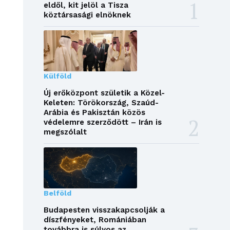
eldől, kit jelöl a Tisza
köztársasági elnöknek
Külföld
Új erőközpont születik a Közel-
Keleten: Törökország, Szaúd-
Arábia és Pakisztán közös
védelemre szerződött – Irán is
megszólalt
Belföld
Budapesten visszakapcsolják a
díszfényeket, Romániában
továbbra is súlyos az