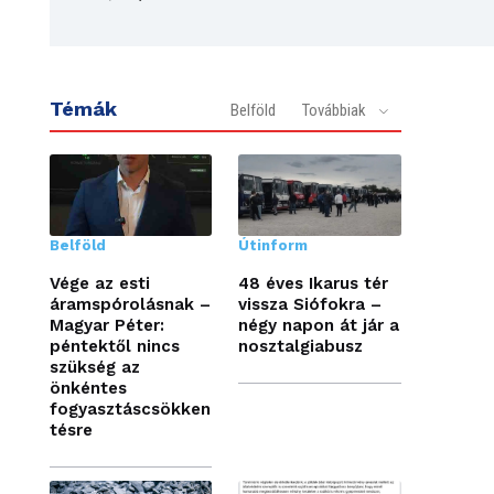
Témák
Belföld
Továbbiak
Belföld
Útinform
Vége az esti
48 éves Ikarus tér
áramspórolásnak –
vissza Siófokra –
Magyar Péter:
négy napon át jár a
péntektől nincs
nosztalgiabusz
szükség az
önkéntes
fogyasztáscsökken
tésre