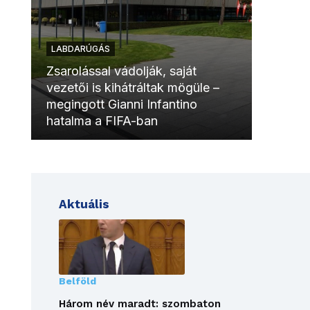
LABDARÚGÁS
LABDAR
Zsarolással vádolják, saját
vezetői is kihátráltak mögüle –
Molinóv
megingott Gianni Infantino
szurkol
hatalma a FIFA-ban
meccsk
Aktuális
Belföld
Három név maradt: szombaton