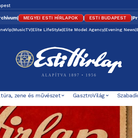
apest
rchívum
|
MEGYEI ESTI HÍRLAPOK
|
ESTI BUDAPEST
|
Pr
ineVip
|
MusicTV
|
Elite LifeStyle
|
Elite Model Agency
|
Evening News
|
ALAPÍTVA 1897 • 1956
ltúra, zene és művészet
GasztroVilág
Szabadi